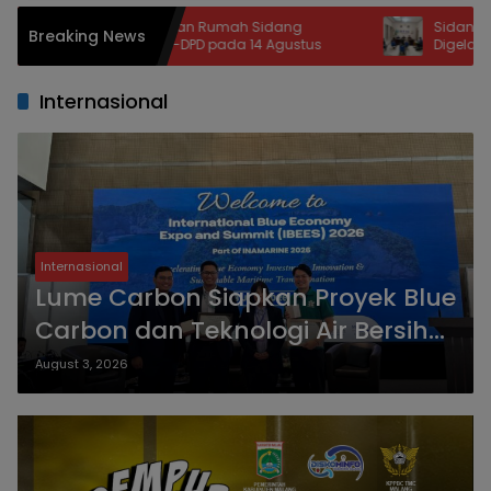
Tuan Rumah Sidang
Sidang Perdana Sengketa Konsu
Breaking News
-DPD pada 14 Agustus
Digelar, BPSK Kota Malang Tangan
Perkara Kriswanto vs Toko Emas M
Internasional
Internasional
Lume Carbon Siapkan Proyek Blue
Carbon dan Teknologi Air Bersih
untuk Perkuat Ekonomi Biru
August 3, 2026