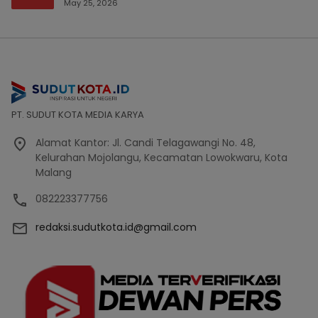
Bencana Bakal Difokuskan
May 25, 2026
PT. SUDUT KOTA MEDIA KARYA
Alamat Kantor: Jl. Candi Telagawangi No. 48,
Kelurahan Mojolangu, Kecamatan Lowokwaru, Kota
Malang
082223377756
redaksi.sudutkota.id@gmail.com