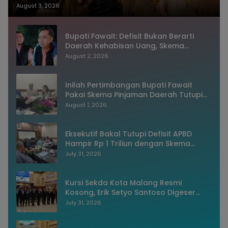
dan Sistem Merit
August 3, 2026
Bupati Fawait: Defisit Bukan Berarti
Daerah Kehabisan Uang, Skema
Pinjaman Justru Bukti Keuangan
August 2, 2026
Jember Sehat
Inilah Pertimbangan Bupati Fawait
Pakai Skema Pinjaman Daerah Tutupi
Defisit APBD 2027
August 1, 2026
Eksekutif Bakal Tutupi Defisit APBD
Hampir Rp 1 Triliun dengan Skema
Utang Rp786,573 Miliar
July 31, 2026
Kursi Sekda Kota Malang Resmi
Kosong, Erik Setyo Santoso Digeser
Jadi Asisten, Pemkot Mulai Era Baru
July 31, 2026
Manajemen Talenta