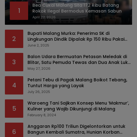
Bea Cukai Malang Sita 172 Ribu Batang
1
Rokok Ilegal Bermodus Kemasan Sabun
April 22, 2026
Bupati Malang Murka: Penerima SK di
2
Lingkungan Dindik Dipalak Rp 150 Ribu Pakai
Modus Tumpengan, KPK Turut Pantau
June 2, 2025
Balon Udara Bermuatan Petasan Meledak di
3
Blitar, Satu Pemuda Tewas dan Dua Anak Luka
Serius
May 27, 2026
Petani Tebu di Pagak Malang Boikot Tebang,
4
Tuntut Harga yang Layak
July 26, 2025
Waroeng Tani Sajikan Konsep Menu ‘Makmur’,
5
Kuliner yang Wajib Dikunjungi di Malang
February 8, 2024
Anggaran Rp100 Triliun Digelontorkan untuk
6
Bangun Kembali Sumatra, Hunian Korban