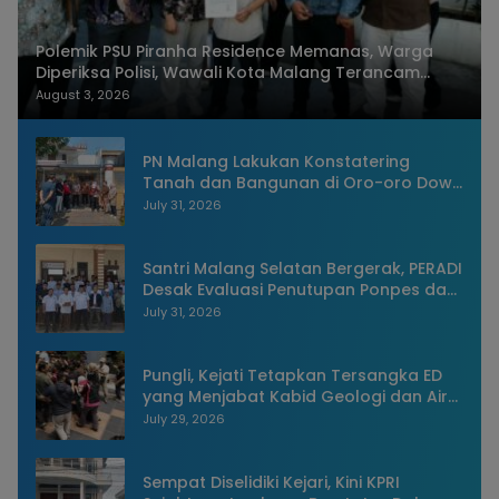
Polemik PSU Piranha Residence Memanas, Warga
Diperiksa Polisi, Wawali Kota Malang Terancam
Dilaporkan
August 3, 2026
PN Malang Lakukan Konstatering
Tanah dan Bangunan di Oro-oro Dowo
Kota Malang
July 31, 2026
Santri Malang Selatan Bergerak, PERADI
Desak Evaluasi Penutupan Ponpes dan
Penangkapan Pengasuh
July 31, 2026
Pungli, Kejati Tetapkan Tersangka ED
yang Menjabat Kabid Geologi dan Air
Tanah Dinas ESDM Jatim
July 29, 2026
Sempat Diselidiki Kejari, Kini KPRI