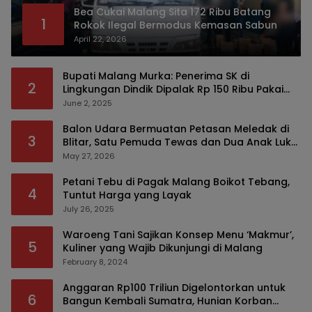
Bea Cukai Malang Sita 172 Ribu Batang
1
Rokok Ilegal Bermodus Kemasan Sabun
April 22, 2026
Bupati Malang Murka: Penerima SK di
2
Lingkungan Dindik Dipalak Rp 150 Ribu Pakai
Modus Tumpengan, KPK Turut Pantau
June 2, 2025
Balon Udara Bermuatan Petasan Meledak di
3
Blitar, Satu Pemuda Tewas dan Dua Anak Luka
Serius
May 27, 2026
Petani Tebu di Pagak Malang Boikot Tebang,
4
Tuntut Harga yang Layak
July 26, 2025
Waroeng Tani Sajikan Konsep Menu ‘Makmur’,
5
Kuliner yang Wajib Dikunjungi di Malang
February 8, 2024
Anggaran Rp100 Triliun Digelontorkan untuk
6
Bangun Kembali Sumatra, Hunian Korban