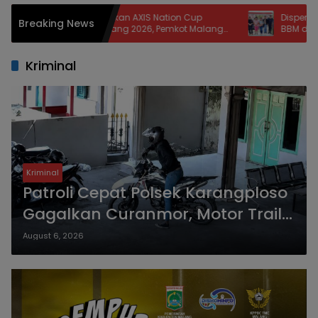
kan AXIS Nation Cup
Disperindag Nisel Ungkap Akar An
Breaking News
lang 2026, Pemkot Malang
BBM dan LPG: Jalan Rusak, Muata
n Bibit Atlet dan Dongkrak
Berkurang, Jaringan Terganggu
m
Kriminal
Kriminal
Patroli Cepat Polsek Karangploso
Gagalkan Curanmor, Motor Trail
Korban Kembali dalam Hitungan
August 6, 2026
Jam