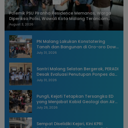
Polemik PSU Piranha Residence Memanas, Warga
Diperiksa Polisi, Wawali Kota Malang Terancam
Dilaporkan
August 3, 2026
PN Malang Lakukan Konstatering
Tanah dan Bangunan di Oro-oro Dowo
Kota Malang
July 31, 2026
Santri Malang Selatan Bergerak, PERADI
Desak Evaluasi Penutupan Ponpes dan
Penangkapan Pengasuh
July 31, 2026
Pungli, Kejati Tetapkan Tersangka ED
yang Menjabat Kabid Geologi dan Air
Tanah Dinas ESDM Jatim
July 29, 2026
Sempat Diselidiki Kejari, Kini KPRI