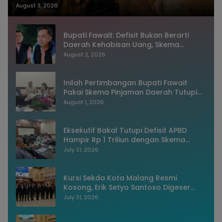
dan Sistem Merit
August 3, 2026
Bupati Fawait: Defisit Bukan Berarti
Daerah Kehabisan Uang, Skema
Pinjaman Justru Bukti Keuangan
August 2, 2026
Jember Sehat
Inilah Pertimbangan Bupati Fawait
Pakai Skema Pinjaman Daerah Tutupi
Defisit APBD 2027
August 1, 2026
Eksekutif Bakal Tutupi Defisit APBD
Hampir Rp 1 Triliun dengan Skema
Utang Rp786,573 Miliar
July 31, 2026
Kursi Sekda Kota Malang Resmi
Kosong, Erik Setyo Santoso Digeser
Jadi Asisten, Pemkot Mulai Era Baru
July 31, 2026
Manajemen Talenta