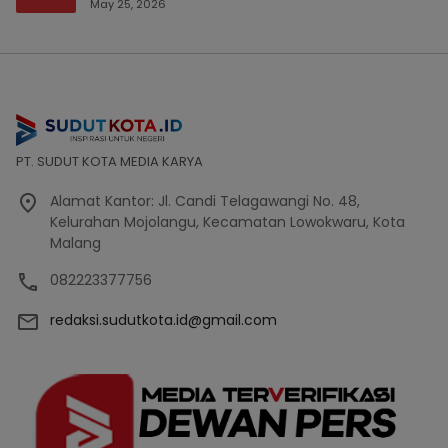
Bencana Bakal Difokuskan
May 25, 2026
PT. SUDUT KOTA MEDIA KARYA
Alamat Kantor: Jl. Candi Telagawangi No. 48,
Kelurahan Mojolangu, Kecamatan Lowokwaru, Kota
Malang
082223377756
redaksi.sudutkota.id@gmail.com