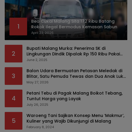
Bea Cukai Malang Sita 172 Ribu Batang
1
Rokok Ilegal Bermodus Kemasan Sabun
April 22, 2026
Bupati Malang Murka: Penerima SK di
2
Lingkungan Dindik Dipalak Rp 150 Ribu Pakai
Modus Tumpengan, KPK Turut Pantau
June 2, 2025
Balon Udara Bermuatan Petasan Meledak di
3
Blitar, Satu Pemuda Tewas dan Dua Anak Luka
Serius
May 27, 2026
Petani Tebu di Pagak Malang Boikot Tebang,
4
Tuntut Harga yang Layak
July 26, 2025
Waroeng Tani Sajikan Konsep Menu ‘Makmur’,
5
Kuliner yang Wajib Dikunjungi di Malang
February 8, 2024