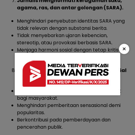
Jurnalis menghormati keragaman suku,
agama, ras, dan antar golongan (SARA).
Menghindari penyebutan identitas SARA yang
tidak relevan dengan substansi berita.
Tidak menyebarkan ujaran kebencian,
stereotip, atau provokasi berbasis SARA.
×
Menjaga harmoni sosial dengan tetap kritis
namun tidak diskriminatif.
Jurnalis bertanggung jawab secara sosial
dan menjunjung kepentingan publik.
Mengutamakan informasi yang bermanfaat
bagi masyarakat.
Menghindari pemberitaan sensasional demi
popularitas.
Berkontribusi pada pemberdayaan dan
pencerahan publik.