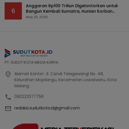
Anggaran Rp100 Triliun Digelontorkan untuk
6
Bangun Kembali Sumatra, Hunian Korban
Bencana Bakal Difokuskan
May 25, 2026
PT. SUDUT KOTA MEDIA KARYA
Alamat Kantor: Jl. Candi Telagawangi No. 48,
Kelurahan Mojolangu, Kecamatan Lowokwaru, Kota
Malang
082223377756
redaksi.sudutkota.id@gmail.com