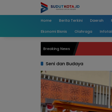
Skip
to
content
Home
Berita Terkini
Daerah
Ekonomi Bisnis
Olahraga
Infota
Breaking News
Seni dan Budaya