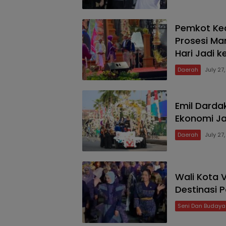
Pemkot Ked
Prosesi Ma
Hari Jadi k
Daerah
July 27
Emil Dardak
Ekonomi J
Daerah
July 27
Wali Kota 
Destinasi 
Seni Dan Budaya