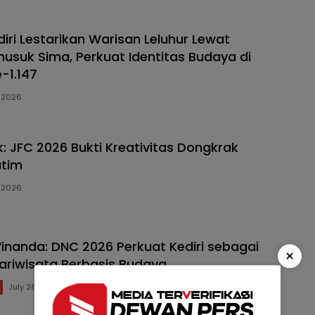
iri Lestarikan Warisan Leluhur Lewat
nusuk Sima, Perkuat Identitas Budaya di
e-1.147
, 2026
: JFC 2026 Bukti Kreativitas Dongkrak
atim
, 2026
Vinanda: DNC 2026 Perkuat Kediri sebagai
×
Pariwisata Berbasis Budaya
July 26, 2026