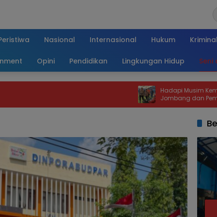
Peristiwa
Nasional
Internasional
Hukum
Krimina
inment
Opini
Pendidikan
Lingkungan Hidup
Seni
Hadapi Musim Kemarau 2026, Polres
Jombang dan Pemkab Perkuat
Kesiapsiagaan Bencana
Be