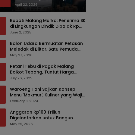
Bermodus Kemasan Sabun
April 22, 2026
Bupati Malang Murka: Penerima SK
di Lingkungan Dindik Dipalak Rp
150 Ribu Pakai Modus Tumpengan,
June 2, 2025
KPK Turut Pantau
Balon Udara Bermuatan Petasan
Meledak di Blitar, Satu Pemuda
Tewas dan Dua Anak Luka Serius
May 27, 2026
Petani Tebu di Pagak Malang
Boikot Tebang, Tuntut Harga
yang Layak
July 26, 2025
Waroeng Tani Sajikan Konsep
Menu ‘Makmur’, Kuliner yang Wajib
Dikunjungi di Malang
February 8, 2024
Anggaran Rp100 Triliun
Digelontorkan untuk Bangun
Kembali Sumatra, Hunian Korban
May 25, 2026
Bencana Bakal Difokuskan