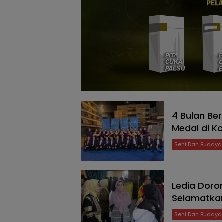
4 Bulan Ber
Medal di K
Seni Dan Budaya
Ledia Doro
Selamatka
Seni Dan Budaya