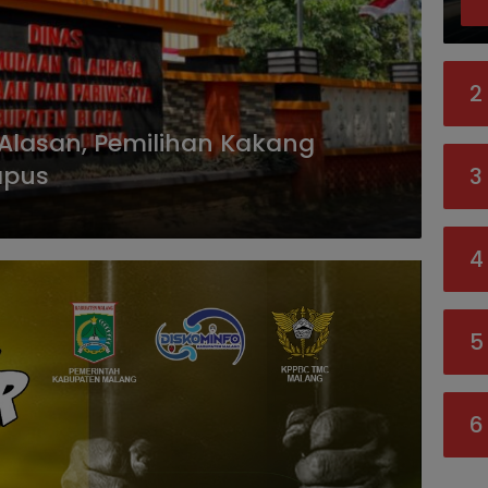
2
 Alasan, Pemilihan Kakang
apus
3
4
5
6