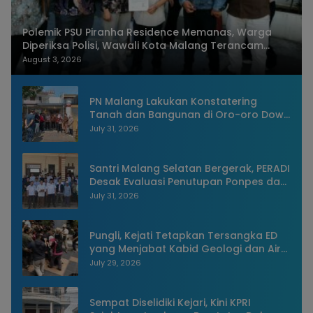
Polemik PSU Piranha Residence Memanas, Warga
Diperiksa Polisi, Wawali Kota Malang Terancam
Dilaporkan
August 3, 2026
PN Malang Lakukan Konstatering
Tanah dan Bangunan di Oro-oro Dowo
Kota Malang
July 31, 2026
Santri Malang Selatan Bergerak, PERADI
Desak Evaluasi Penutupan Ponpes dan
Penangkapan Pengasuh
July 31, 2026
Pungli, Kejati Tetapkan Tersangka ED
yang Menjabat Kabid Geologi dan Air
Tanah Dinas ESDM Jatim
July 29, 2026
Sempat Diselidiki Kejari, Kini KPRI