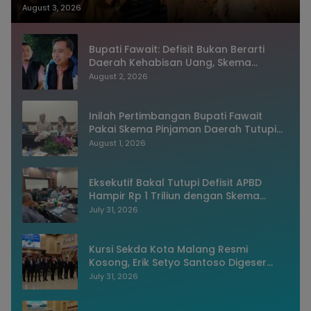
dan Sistem Merit
August 3, 2026
Bupati Fawait: Defisit Bukan Berarti
Daerah Kehabisan Uang, Skema
Pinjaman Justru Bukti Keuangan
August 2, 2026
Jember Sehat
Inilah Pertimbangan Bupati Fawait
Pakai Skema Pinjaman Daerah Tutupi
Defisit APBD 2027
August 1, 2026
Eksekutif Bakal Tutupi Defisit APBD
Hampir Rp 1 Triliun dengan Skema
Utang Rp786,573 Miliar
July 31, 2026
Kursi Sekda Kota Malang Resmi
Kosong, Erik Setyo Santoso Digeser
Jadi Asisten, Pemkot Mulai Era Baru
July 31, 2026
Manajemen Talenta