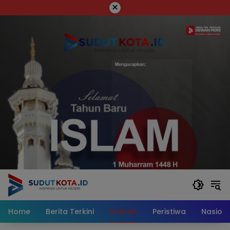
Skip
×
to
content
Home
Berita Terkini
Daerah
Peristiwa
Nasiona