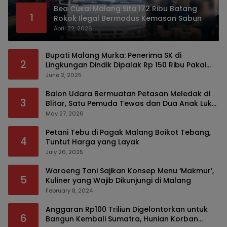
Bea Cukai Malang Sita 172 Ribu Batang
1
Rokok Ilegal Bermodus Kemasan Sabun
April 22, 2026
Bupati Malang Murka: Penerima SK di
2
Lingkungan Dindik Dipalak Rp 150 Ribu Pakai
Modus Tumpengan, KPK Turut Pantau
June 2, 2025
Balon Udara Bermuatan Petasan Meledak di
3
Blitar, Satu Pemuda Tewas dan Dua Anak Luka
Serius
May 27, 2026
Petani Tebu di Pagak Malang Boikot Tebang,
4
Tuntut Harga yang Layak
July 26, 2025
Waroeng Tani Sajikan Konsep Menu ‘Makmur’,
5
Kuliner yang Wajib Dikunjungi di Malang
February 8, 2024
Anggaran Rp100 Triliun Digelontorkan untuk
6
Bangun Kembali Sumatra, Hunian Korban