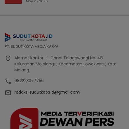
Bencana Bakal Difokuskan
May 25, 2026
PT. SUDUT KOTA MEDIA KARYA
Alamat Kantor: Jl. Candi Telagawangi No. 48,
Kelurahan Mojolangu, Kecamatan Lowokwaru, Kota
Malang
082223377756
redaksi.sudutkota.id@gmail.com