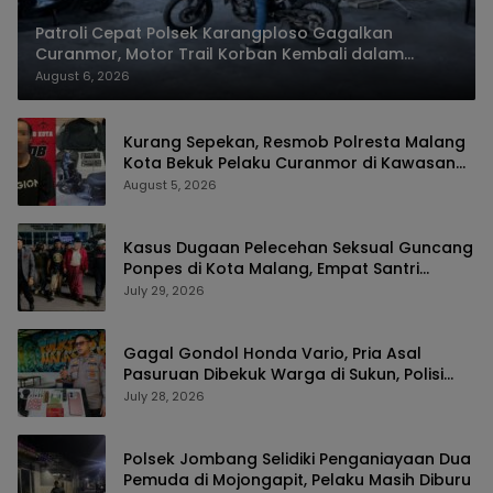
Patroli Cepat Polsek Karangploso Gagalkan
Curanmor, Motor Trail Korban Kembali dalam
Hitungan Jam
August 6, 2026
Kurang Sepekan, Resmob Polresta Malang
Kota Bekuk Pelaku Curanmor di Kawasan
Kos, Motor Pelajar Asal Sumenep Berhasil
August 5, 2026
Diamankan
Kasus Dugaan Pelecehan Seksual Guncang
Ponpes di Kota Malang, Empat Santri
Laporkan Oknum Guru Ngaji ke Polisi
July 29, 2026
Gagal Gondol Honda Vario, Pria Asal
Pasuruan Dibekuk Warga di Sukun, Polisi
Temukan Diduga Sabu dan Kunci T
July 28, 2026
Polsek Jombang Selidiki Penganiayaan Dua
Pemuda di Mojongapit, Pelaku Masih Diburu