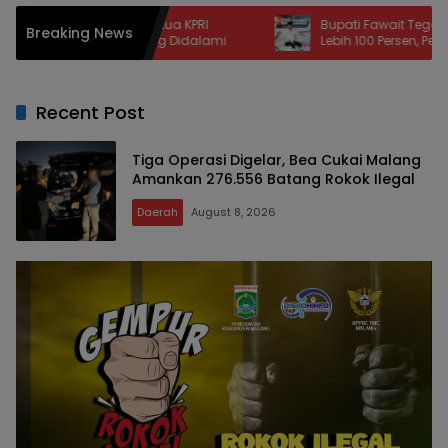
Bupati Fawait Tegaskan BOR Dua RSD
Pag
Breaking News
mi
Lebih 100 Persen, Perlu Percepatan
Ran
Penambahan Tempat Tidur Pasien
Kha
Recent Post
Tiga Operasi Digelar, Bea Cukai Malang
Amankan 276.556 Batang Rokok Ilegal
Daerah
August 8, 2026