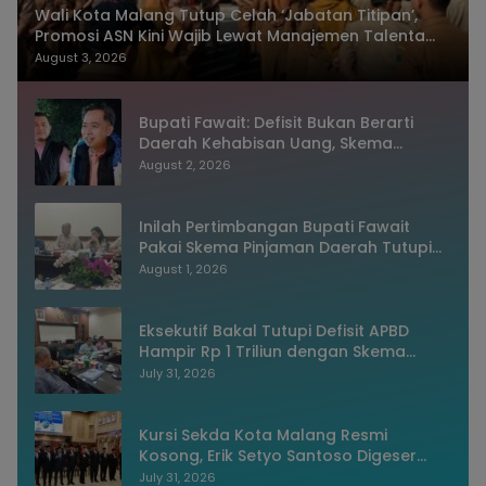
Wali Kota Malang Tutup Celah ‘Jabatan Titipan’,
Promosi ASN Kini Wajib Lewat Manajemen Talenta
dan Sistem Merit
August 3, 2026
Bupati Fawait: Defisit Bukan Berarti
Daerah Kehabisan Uang, Skema
Pinjaman Justru Bukti Keuangan
August 2, 2026
Jember Sehat
Inilah Pertimbangan Bupati Fawait
Pakai Skema Pinjaman Daerah Tutupi
Defisit APBD 2027
August 1, 2026
Eksekutif Bakal Tutupi Defisit APBD
Hampir Rp 1 Triliun dengan Skema
Utang Rp786,573 Miliar
July 31, 2026
Kursi Sekda Kota Malang Resmi
Kosong, Erik Setyo Santoso Digeser
Jadi Asisten, Pemkot Mulai Era Baru
July 31, 2026