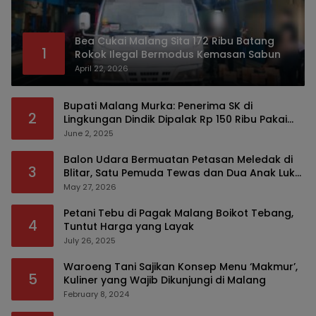
Bea Cukai Malang Sita 172 Ribu Batang
1
Rokok Ilegal Bermodus Kemasan Sabun
April 22, 2026
Bupati Malang Murka: Penerima SK di
2
Lingkungan Dindik Dipalak Rp 150 Ribu Pakai
Modus Tumpengan, KPK Turut Pantau
June 2, 2025
Balon Udara Bermuatan Petasan Meledak di
3
Blitar, Satu Pemuda Tewas dan Dua Anak Luka
Serius
May 27, 2026
Petani Tebu di Pagak Malang Boikot Tebang,
4
Tuntut Harga yang Layak
July 26, 2025
Waroeng Tani Sajikan Konsep Menu ‘Makmur’,
5
Kuliner yang Wajib Dikunjungi di Malang
February 8, 2024