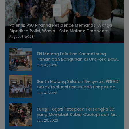
Polemik PSU Piranha Residence Memanas, Warga
Diperiksa Polisi, Wawali Kota Malang Terancam
Dilaporkan
August 3, 2026
PN Malang Lakukan Konstatering
Tanah dan Bangunan di Oro-oro Dowo
Kota Malang
July 31, 2026
Santri Malang Selatan Bergerak, PERADI
Desak Evaluasi Penutupan Ponpes dan
Penangkapan Pengasuh
July 31, 2026
Pungli, Kejati Tetapkan Tersangka ED
yang Menjabat Kabid Geologi dan Air
Tanah Dinas ESDM Jatim
July 29, 2026