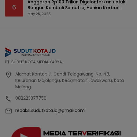
Anggaran Rp100 Triliun Digelontorkan untuk
6
Bangun Kembali Sumatra, Hunian Korban
Bencana Bakal Difokuskan
May 25, 2026
PT. SUDUT KOTA MEDIA KARYA
Alamat Kantor: Jl. Candi Telagawangi No. 48,
Kelurahan Mojolangu, Kecamatan Lowokwaru, Kota
Malang
082223377756
redaksi.sudutkota.id@gmail.com