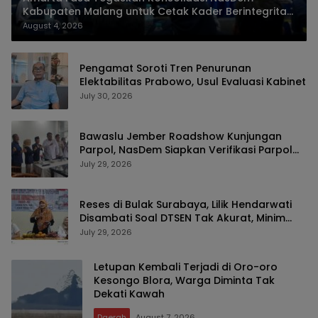
Kabupaten Malang untuk Cetak Kader Berintegritas
dan Solutif
August 4, 2026
Pengamat Soroti Tren Penurunan
Elektabilitas Prabowo, Usul Evaluasi Kabinet
July 30, 2026
Bawaslu Jember Roadshow Kunjungan
Parpol, NasDem Siapkan Verifikasi Parpol
Lebih Awal
July 29, 2026
Reses di Bulak Surabaya, Lilik Hendarwati
Disambati Soal DTSEN Tak Akurat, Minim
SMA-SMK Negeri dan Legalitas UMKM
July 29, 2026
Letupan Kembali Terjadi di Oro-oro
Kesongo Blora, Warga Diminta Tak
Dekati Kawah
Daerah
August 7, 2026