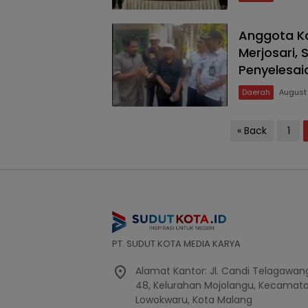
Anggota Ko
Merjosari,
Penyelesai
Daerah
August
Posts
« Back
1
pagination
PT. SUDUT KOTA MEDIA KARYA
Alamat Kantor: Jl. Candi Telagawang
48, Kelurahan Mojolangu, Kecamat
Lowokwaru, Kota Malang