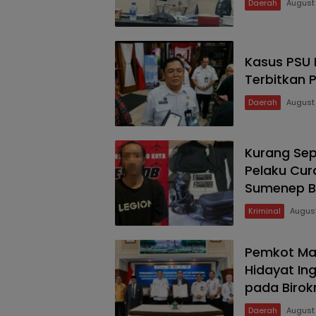
Daerah
August
Kasus PSU 
Terbitkan
Daerah
August
Kurang Sep
Pelaku Cur
Sumenep B
Kriminal
August
Pemkot Ma
Hidayat In
pada Birok
Daerah
August