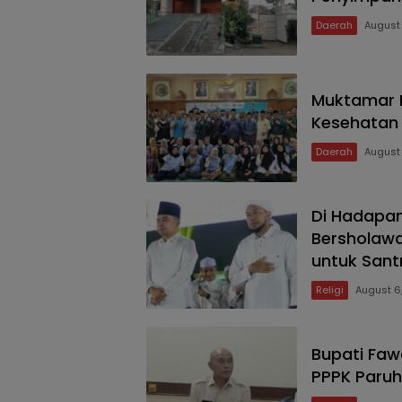
Daerah
August
Muktamar N
Kesehatan
Daerah
August
SUDUT
KOTA
Di Hadapa
Bersholawa
untuk Santr
Religi
August 6
Bupati Faw
PPPK Paruh