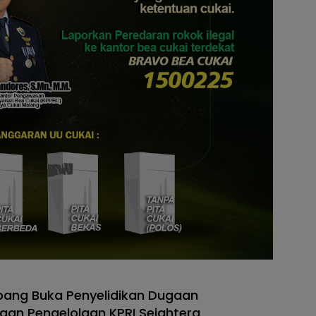
bang Buka Penyelidikan Dugaan
an Pengelolaan KPRI Sejahtera