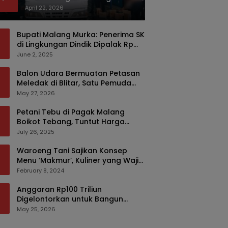
Bermodus Kemasan Sabun
April 22, 2026
Bupati Malang Murka: Penerima SK
di Lingkungan Dindik Dipalak Rp
150 Ribu Pakai Modus Tumpengan,
June 2, 2025
KPK Turut Pantau
Balon Udara Bermuatan Petasan
Meledak di Blitar, Satu Pemuda
Tewas dan Dua Anak Luka Serius
May 27, 2026
Petani Tebu di Pagak Malang
Boikot Tebang, Tuntut Harga
yang Layak
July 26, 2025
Waroeng Tani Sajikan Konsep
Menu ‘Makmur’, Kuliner yang Wajib
Dikunjungi di Malang
February 8, 2024
Anggaran Rp100 Triliun
Digelontorkan untuk Bangun
Kembali Sumatra, Hunian Korban
May 25, 2026
Bencana Bakal Difokuskan