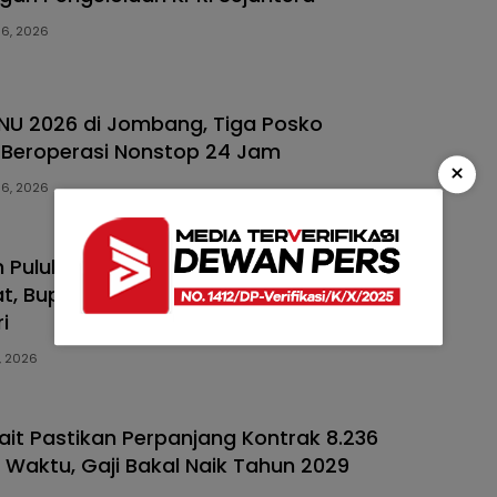
 6, 2026
U 2026 di Jombang, Tiga Posko
 Beroperasi Nonstop 24 Jam
×
 6, 2026
n Puluhan Ribu Jamaah Jember
t, Bupati Fawait Sosialisasikan Beasiswa
i
, 2026
ait Pastikan Perpanjang Kontrak 8.236
 Waktu, Gaji Bakal Naik Tahun 2029