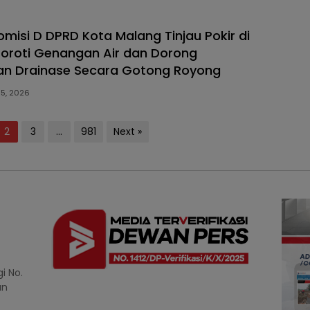
misi D DPRD Kota Malang Tinjau Pokir di
 Soroti Genangan Air dan Dorong
an Drainase Secara Gotong Royong
 5, 2026
2
3
…
981
Next »
i No.
an