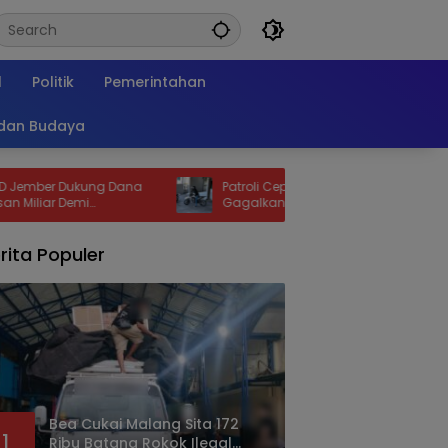
l
Politik
Pemerintahan
 dan Budaya
ung Dana
Patroli Cepat Polsek Karangploso
Gagalkan Curanmor, Motor Trail Korban
n Layanan
Kembali dalam Hitungan Jam
rita Populer
Bea Cukai Malang Sita 172
1
Ribu Batang Rokok Ilegal