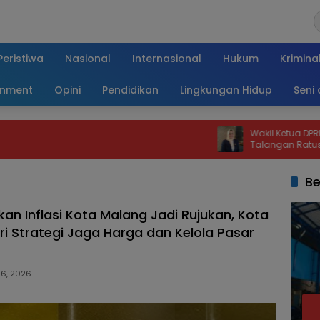
Peristiwa
Nasional
Internasional
Hukum
Krimina
inment
Opini
Pendidikan
Lingkungan Hidup
Seni
Wakil Ketua DPRD Jember Duk
Talangan Ratusan Miliar Demi
Percepatan Pembangunan da
Publik
Be
an Inflasi Kota Malang Jadi Rujukan, Kota
ri Strategi Jaga Harga dan Kelola Pasar
 6, 2026