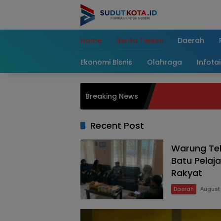
Skip
to
content
Home
Berita Terkini
Daerah
Ekonomi Bisnis
Olahraga
Infota
Breaking News
Recent Post
Warung Tek
Batu Pelaja
Rakyat
Daerah
August