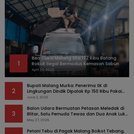
Bea Cukai Malang Sita 172 Ribu Batang
1
Rokok Ilegal Bermodus Kemasan Sabun
April 22, 2026
Bupati Malang Murka: Penerima SK di
2
Lingkungan Dindik Dipalak Rp 150 Ribu Pakai
Modus Tumpengan, KPK Turut Pantau
June 2, 2025
Balon Udara Bermuatan Petasan Meledak di
3
Blitar, Satu Pemuda Tewas dan Dua Anak Luka
Serius
May 27, 2026
Petani Tebu di Pagak Malang Boikot Tebang,