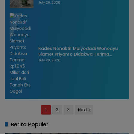
Pengawasan
July 29, 2026
Kades Nonaktif Mulyodadi Wonoayu
Slamet Priyanto Didakwa Terima
Rp1,045 Miliar dari Jual Beli Tanah Eks
July 28, 2026
Gogol
Posts
1
2
3
Next »
pagination
Berita Populer