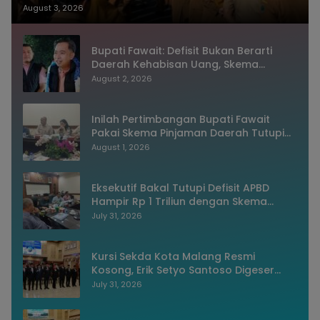
dan Sistem Merit
August 3, 2026
Bupati Fawait: Defisit Bukan Berarti
Daerah Kehabisan Uang, Skema
Pinjaman Justru Bukti Keuangan
August 2, 2026
Jember Sehat
Inilah Pertimbangan Bupati Fawait
Pakai Skema Pinjaman Daerah Tutupi
Defisit APBD 2027
August 1, 2026
Eksekutif Bakal Tutupi Defisit APBD
Hampir Rp 1 Triliun dengan Skema
Utang Rp786,573 Miliar
July 31, 2026
Kursi Sekda Kota Malang Resmi
Kosong, Erik Setyo Santoso Digeser
Jadi Asisten, Pemkot Mulai Era Baru
July 31, 2026
Manajemen Talenta