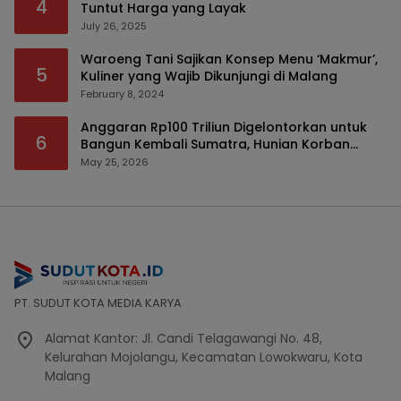
4
Tuntut Harga yang Layak
July 26, 2025
Waroeng Tani Sajikan Konsep Menu ‘Makmur’,
5
Kuliner yang Wajib Dikunjungi di Malang
February 8, 2024
Anggaran Rp100 Triliun Digelontorkan untuk
6
Bangun Kembali Sumatra, Hunian Korban
Bencana Bakal Difokuskan
May 25, 2026
PT. SUDUT KOTA MEDIA KARYA
Alamat Kantor: Jl. Candi Telagawangi No. 48,
Kelurahan Mojolangu, Kecamatan Lowokwaru, Kota
Malang