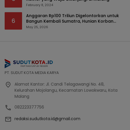
February 8, 2024
Anggaran Rp100 Triliun Digelontorkan untuk
6
Bangun Kembali Sumatra, Hunian Korban
Bencana Bakal Difokuskan
May 25, 2026
PT. SUDUT KOTA MEDIA KARYA
Alamat Kantor: Jl. Candi Telagawangi No. 48,
Kelurahan Mojolangu, Kecamatan Lowokwaru, Kota
Malang
082223377756
redaksi.sudutkota.id@gmail.com