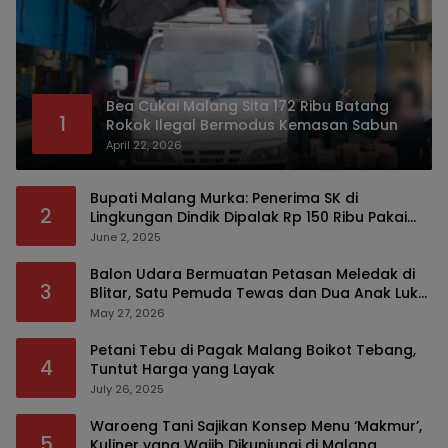
Bea Cukai Malang Sita 172 Ribu Batang
1
Rokok Ilegal Bermodus Kemasan Sabun
April 22, 2026
Bupati Malang Murka: Penerima SK di
2
Lingkungan Dindik Dipalak Rp 150 Ribu Pakai
Modus Tumpengan, KPK Turut Pantau
June 2, 2025
Balon Udara Bermuatan Petasan Meledak di
3
Blitar, Satu Pemuda Tewas dan Dua Anak Luka
Serius
May 27, 2026
Petani Tebu di Pagak Malang Boikot Tebang,
4
Tuntut Harga yang Layak
July 26, 2025
Waroeng Tani Sajikan Konsep Menu ‘Makmur’,
5
Kuliner yang Wajib Dikunjungi di Malang