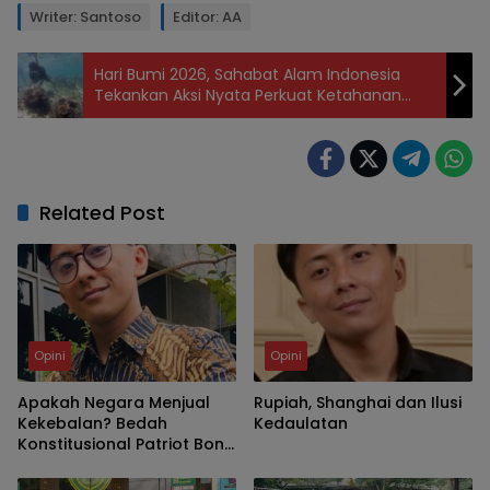
Writer: Santoso
Editor: AA
Hari Bumi 2026, Sahabat Alam Indonesia
Tekankan Aksi Nyata Perkuat Ketahanan
Pangan hingga Energi
Related Post
Opini
Opini
Apakah Negara Menjual
Rupiah, Shanghai dan Ilusi
Kekebalan? Bedah
Kedaulatan
Konstitusional Patriot Bond
dan Pasal 50A UU P2SK