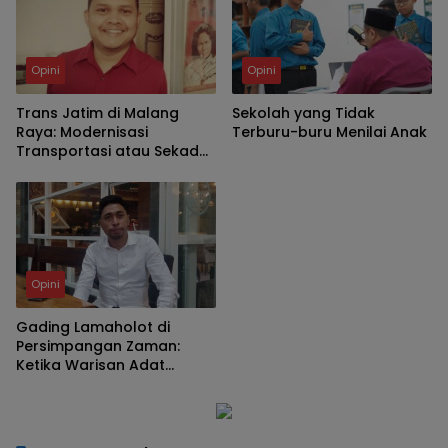
Opini
Opini
Trans Jatim di Malang
Sekolah yang Tidak
Raya: Modernisasi
Terburu-buru Menilai Anak
Transportasi atau Sekadar
Ornamen Kebijakan?
Opini
Gading Lamaholot di
Persimpangan Zaman:
Ketika Warisan Adat
Bertemu Regulasi
Konservasi Negara