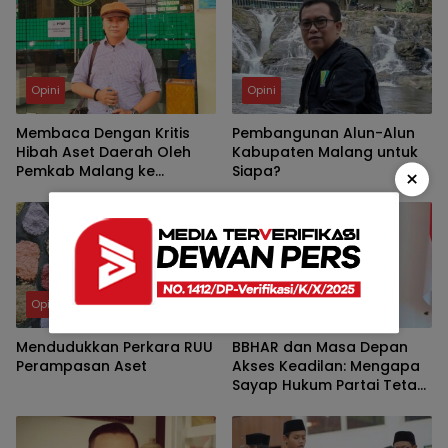
Opini
Opini
Membaca Dengan Kritis
Pembangunan Alun-Alun
Hibah Aset Daerah Oleh
Kabupaten Malang untuk
Pemkab Malang ke
Siapa?
×
UNIBRAW
Opini
Opini
Mendudukkan Perkara RUU
BBHAR dan Masa Depan
Perampasan Aset
Akses Keadilan: Mengapa
Sayap Hukum Partai Tetap
Relevan di Tengah
Perubahan Regulasi