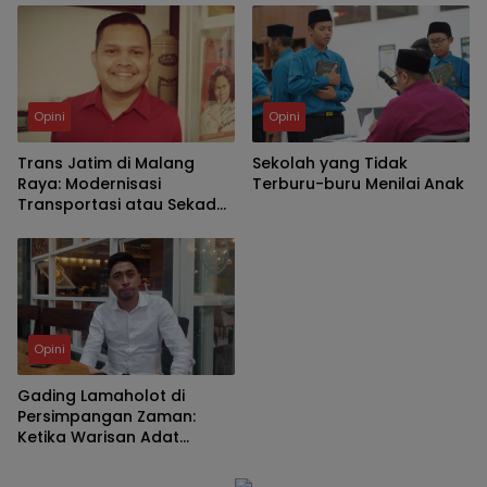
Perubahan Regulasi
Opini
Opini
Trans Jatim di Malang
Sekolah yang Tidak
Raya: Modernisasi
Terburu-buru Menilai Anak
Transportasi atau Sekadar
Ornamen Kebijakan?
Opini
Gading Lamaholot di
Persimpangan Zaman:
Ketika Warisan Adat
Bertemu Regulasi
Konservasi Negara