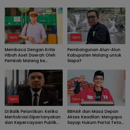
dan Pasal 50A UU P2SK
Opini
Opini
Membaca Dengan Kritis
Pembangunan Alun-Alun
Hibah Aset Daerah Oleh
Kabupaten Malang untuk
Pemkab Malang ke
Siapa?
UNIBRAW
Opini
Opini
Di Balik Pelantikan: Ketika
BBHAR dan Masa Depan
Meritokrasi Dipertanyakan
Akses Keadilan: Mengapa
dan Kepercayaan Publik
Sayap Hukum Partai Tetap
Dipertaruhkan
Relevan di Tengah