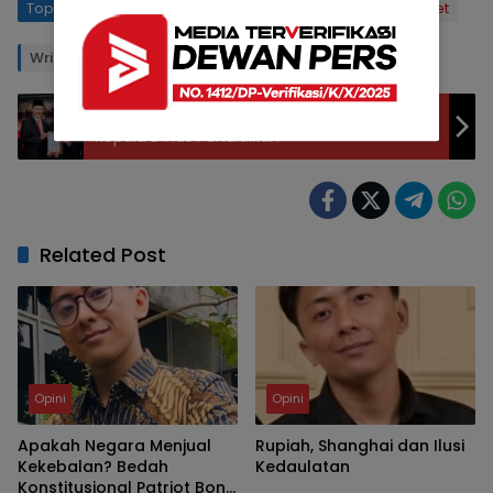
Topics:
Mendudukkan Perkara RUU Perampasan Aset
Writer: FAJAR, SH
Editor: PS
Bupati Sampang Lantik H. Nor Alam, Sebagai
Kepala Dinas Pendidikan
Related Post
Opini
Opini
Apakah Negara Menjual
Rupiah, Shanghai dan Ilusi
Kekebalan? Bedah
Kedaulatan
Konstitusional Patriot Bond