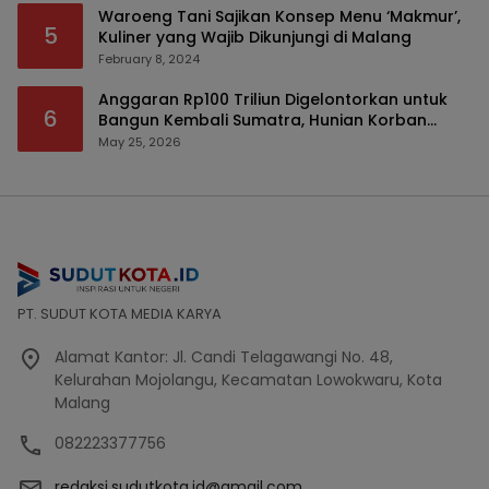
Waroeng Tani Sajikan Konsep Menu ‘Makmur’,
5
Kuliner yang Wajib Dikunjungi di Malang
February 8, 2024
Anggaran Rp100 Triliun Digelontorkan untuk
6
Bangun Kembali Sumatra, Hunian Korban
Bencana Bakal Difokuskan
May 25, 2026
PT. SUDUT KOTA MEDIA KARYA
Alamat Kantor: Jl. Candi Telagawangi No. 48,
Kelurahan Mojolangu, Kecamatan Lowokwaru, Kota
Malang
082223377756
redaksi.sudutkota.id@gmail.com