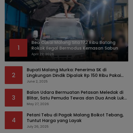
Bea Cukai Malang Sita 172 Ribu Batang
1
Rokok Ilegal Bermodus Kemasan Sabun
April 22, 2026
Bupati Malang Murka: Penerima SK di
2
Lingkungan Dindik Dipalak Rp 150 Ribu Pakai
Modus Tumpengan, KPK Turut Pantau
June 2, 2025
Balon Udara Bermuatan Petasan Meledak di
3
Blitar, Satu Pemuda Tewas dan Dua Anak Luka
Serius
May 27, 2026
Petani Tebu di Pagak Malang Boikot Tebang,
4
Tuntut Harga yang Layak
July 26, 2025