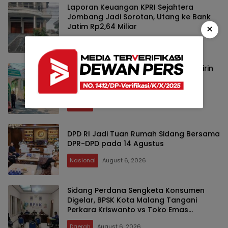
Laporan Keuangan KPRI Sejahtera
Jombang Jadi Sorotan, Utang ke Bank
Jatim Rp2,64 Miliar
×
Daerah
August 7, 2026
Muktamar NU ke-35: Ribuan Muktamirin
Bakal Nikmati Kopi Gratis di
Tambakberas
Daerah
August 7, 2026
DPD RI Jadi Tuan Rumah Sidang Bersama
DPR-DPD pada 14 Agustus
Nasional
August 6, 2026
Sidang Perdana Sengketa Konsumen
Digelar, BPSK Kota Malang Tangani
Perkara Kriswanto vs Toko Emas
Majusari
Daerah
August 6, 2026