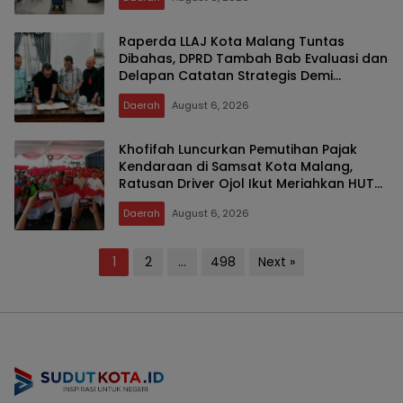
Raperda LLAJ Kota Malang Tuntas
Dibahas, DPRD Tambah Bab Evaluasi dan
Delapan Catatan Strategis Demi
Keselamatan Warga
Daerah
August 6, 2026
Khofifah Luncurkan Pemutihan Pajak
Kendaraan di Samsat Kota Malang,
Ratusan Driver Ojol Ikut Meriahkan HUT
RI
Daerah
August 6, 2026
Posts
1
2
…
498
Next »
pagination