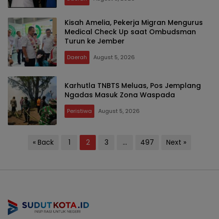
Kisah Amelia, Pekerja Migran Mengurus
Medical Check Up saat Ombudsman
Turun ke Jember
Daerah
August 5, 2026
Karhutla TNBTS Meluas, Pos Jemplang
Ngadas Masuk Zona Waspada
Peristiwa
August 5, 2026
Posts
« Back
1
2
3
…
497
Next »
pagination