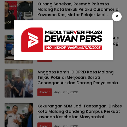
Kurang Sepekan, Resmob Polresta
Malang Kota Bekuk Pelaku Curanmor di
Kawasan Kos, Motor Pelajar Asal
×
Sumenep Berhasil Diamankan
Kriminal
August 5, 2026
Pemkot Malang Gandeng Tiga Kampus,
Wahyu Hidayat Ingin Kebijakan Tak Lagi
Hanya Bertumpu pada Birokrasi
Daerah
August 5, 2026
Anggota Komisi D DPRD Kota Malang
Tinjau Pokir di Merjosari, Soroti
Genangan Air dan Dorong Penyelesaian
Drainase Secara Gotong Royong
Daerah
August 5, 2026
Kekurangan SDM Jadi Tantangan, Dinkes
Kota Malang Gandeng Kampus Perkuat
Layanan Kesehatan Masyarakat
Daerah
August 5, 2026