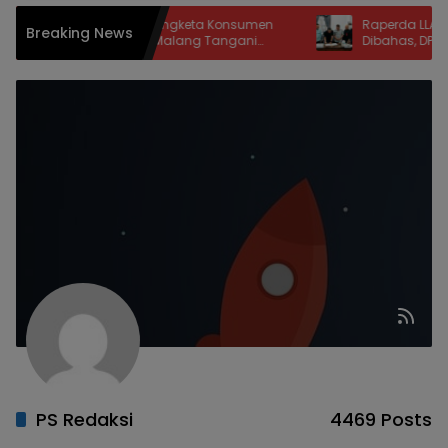
ang Perdana Sengketa Konsumen
Raperda LLAJ Kota Malan
Breaking News
lar, BPSK Kota Malang Tangani
Dibahas, DPRD Tambah B
ara Kriswanto vs Toko Emas Majusari
dan Delapan Catatan Str
Keselamatan Warga
PS Redaksi
4469 Posts