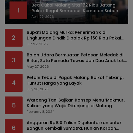
Bea Cukai Malang Sita 172 Ribu Batang
1
Rokok Ilegal Bermodus Kemasan Sabun
April 22, 2026
Bupati Malang Murka: Penerima SK di
2
Lingkungan Dindik Dipalak Rp 150 Ribu Pakai
Modus Tumpengan, KPK Turut Pantau
June 2, 2025
Balon Udara Bermuatan Petasan Meledak di
3
Blitar, Satu Pemuda Tewas dan Dua Anak Luka
Serius
May 27, 2026
Petani Tebu di Pagak Malang Boikot Tebang,
4
Tuntut Harga yang Layak
July 26, 2025
Waroeng Tani Sajikan Konsep Menu ‘Makmur’,
5
Kuliner yang Wajib Dikunjungi di Malang
February 8, 2024
Anggaran Rp100 Triliun Digelontorkan untuk
6
Bangun Kembali Sumatra, Hunian Korban