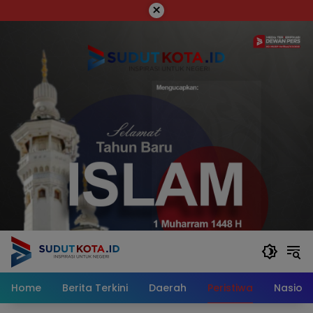
Skip
×
to
content
Home
Berita Terkini
Daerah
Peristiwa
Nasiona