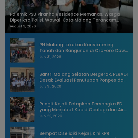
Polemik PSU Piranha Residence Memanas, Warga
Diperiksa Polisi, Wawali Kota Malang Terancam
Dilaporkan
August 3, 2026
PN Malang Lakukan Konstatering
Tanah dan Bangunan di Oro-oro Dowo
Kota Malang
July 31, 2026
Santri Malang Selatan Bergerak, PERADI
Desak Evaluasi Penutupan Ponpes dan
Penangkapan Pengasuh
July 31, 2026
Pungli, Kejati Tetapkan Tersangka ED
yang Menjabat Kabid Geologi dan Air
Tanah Dinas ESDM Jatim
July 29, 2026
Sempat Diselidiki Kejari, Kini KPRI