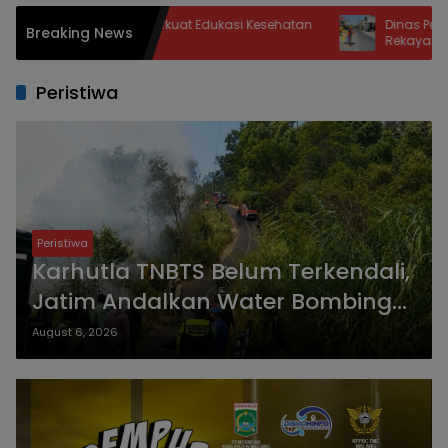
erkuat Edukasi Kesehatan
Dinas Perhubungan Kota Kediri Tera
Breaking News
Rekayasa Lalu Lintas, Penutupan Ja
PB Sudirman
Peristiwa
Peristiwa
Karhutla TNBTS Belum Terkendali,
Jatim Andalkan Water Bombing
BNPB Mulai Besok
August 6, 2026