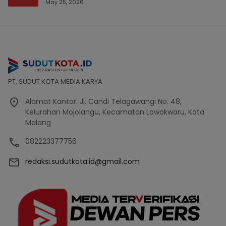
Bencana Bakal Difokuskan
May 25, 2026
PT. SUDUT KOTA MEDIA KARYA
Alamat Kantor: Jl. Candi Telagawangi No. 48,
Kelurahan Mojolangu, Kecamatan Lowokwaru, Kota
Malang
082223377756
redaksi.sudutkota.id@gmail.com