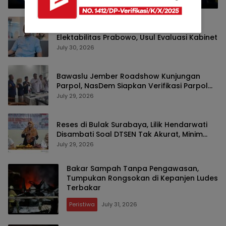
Pengamat Soroti Tren Penurunan
Elektabilitas Prabowo, Usul Evaluasi Kabinet
July 30, 2026
Bawaslu Jember Roadshow Kunjungan
Parpol, NasDem Siapkan Verifikasi Parpol
Lebih Awal
July 29, 2026
Reses di Bulak Surabaya, Lilik Hendarwati
Disambati Soal DTSEN Tak Akurat, Minim
SMA-SMK Negeri dan Legalitas UMKM
July 29, 2026
Bakar Sampah Tanpa Pengawasan,
Tumpukan Rongsokan di Kepanjen Ludes
Terbakar
Peristiwa
July 31, 2026