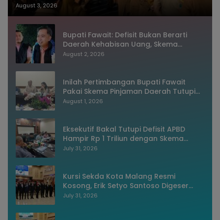
dan Sistem Merit
August 3, 2026
Bupati Fawait: Defisit Bukan Berarti
Daerah Kehabisan Uang, Skema
Pinjaman Justru Bukti Keuangan
August 2, 2026
Jember Sehat
Inilah Pertimbangan Bupati Fawait
Pakai Skema Pinjaman Daerah Tutupi
Defisit APBD 2027
August 1, 2026
Eksekutif Bakal Tutupi Defisit APBD
Hampir Rp 1 Triliun dengan Skema
Utang Rp786,573 Miliar
July 31, 2026
Kursi Sekda Kota Malang Resmi
Kosong, Erik Setyo Santoso Digeser
Jadi Asisten, Pemkot Mulai Era Baru
July 31, 2026
Manajemen Talenta