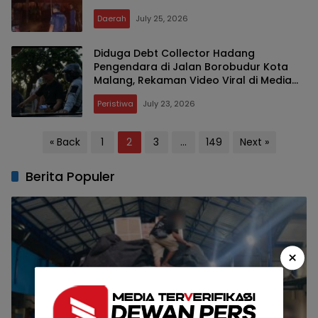
Daerah
July 25, 2026
Diduga Debt Collector Hadang
Pengendara di Jalan Borobudur Kota
Malang, Rekaman Video Viral di Media
Sosial
Peristiwa
July 23, 2026
Posts
« Back
1
2
3
…
149
Next »
pagination
Berita Populer
×