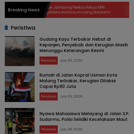
g
Kejari Jombang Periksa Ketua KPRI
Bupati 
Breaking News
Sejahtera Hartono, Ini yang Didalami
Lebih 10
Penamba
Peristiwa
Gudang Kayu Terbakar Hebat di
Kepanjen, Penyebab dan Kerugian Masih
Menunggu Keterangan Resmi
Peristiwa
July 30, 2026
Rumah di Jalan Kopral Usman Kota
Malang Terbakar, Kerugian Ditaksir
Capai Rp90 Juta
Peristiwa
July 30, 2026
Nyawa Mahasiswa Melayang di Jalan S.P.
Sudarmo, Polisi Selidiki Kecelakaan Maut
Peristiwa
July 26, 2026