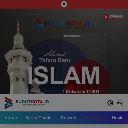
Skip
×
to
content
Home
Berita Terkini
Daerah
Peristiwa
Nasiona