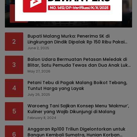
Bea Cukai Malang Sita 172 Ribu Batang
1
Rokok Ilegal Bermodus Kemasan Sabun
April 22, 2026
Bupati Malang Murka: Penerima SK di
2
Lingkungan Dindik Dipalak Rp 150 Ribu Pakai
Modus Tumpengan, KPK Turut Pantau
June 2, 2025
Balon Udara Bermuatan Petasan Meledak di
3
Blitar, Satu Pemuda Tewas dan Dua Anak Luka
Serius
May 27, 2026
Petani Tebu di Pagak Malang Boikot Tebang,
4
Tuntut Harga yang Layak
July 26, 2025
Waroeng Tani Sajikan Konsep Menu ‘Makmur’,
5
Kuliner yang Wajib Dikunjungi di Malang
February 8, 2024
Anggaran Rp100 Triliun Digelontorkan untuk
6
Bangun Kembali Sumatra, Hunian Korban