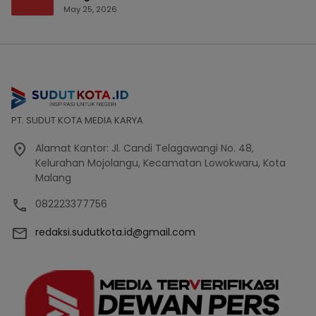
Bencana Bakal Difokuskan
May 25, 2026
PT. SUDUT KOTA MEDIA KARYA
Alamat Kantor: Jl. Candi Telagawangi No. 48,
Kelurahan Mojolangu, Kecamatan Lowokwaru, Kota
Malang
082223377756
redaksi.sudutkota.id@gmail.com