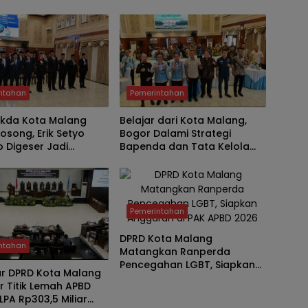
Bukti Keuangan
Defisit APBD 2027
 Sehat
ntahan
Pemerintahan
ekda Kota Malang
Belajar dari Kota Malang,
osong, Erik Setyo
Bogor Dalami Strategi
 Digeser Jadi
Bapenda dan Tata Kelola
, Pemkot Mulai Era
Parkir untuk Perkuat PAD
anajemen Talenta
Pemerintahan
DPRD Kota Malang
ntahan
Matangkan Ranperda
Pencegahan LGBT, Siapkan
r DPRD Kota Malang
Anggaran di PAK APBD 2026 ‎
 Titik Lemah APBD
ILPA Rp303,5 Miliar