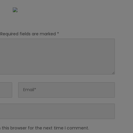
 Cerminan Lemahnya
anaan dan Serapan
an
Required fields are marked
*
 this browser for the next time I comment.