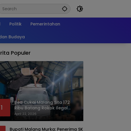
l
Politik
Pemerintahan
 dan Budaya
rita Populer
Bea Cukai Malang Sita 172
1
Ribu Batang Rokok Ilegal
Bermodus Kemasan Sabun
April 22, 2026
Bupati Malang Murka: Penerima SK