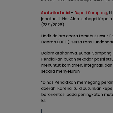
H. Nor Alam saat dilantik oleh Bupati Sampang H. S
Sudutkota.id
–
Bupati Sampang
, 
jabatan H. Nor Alam sebagai Kepala
(23/1/2026).
Hadir dalam acara tersebut unsur F
Daerah (OPD), serta tamu undanga
Dalam arahannya, Bupati Sampang
Pendidikan bukan sekadar posisi str
menuntut komitmen, integritas, da
secara menyeluruh.
“Dinas Pendidikan memegang pera
daerah. Karena itu, dibutuhkan kepe
berorientasi pada peningkatan mutu
Idi.