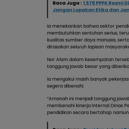
Baca Juga :
1.579 PPPK Resmi 
Jangan Lupakan Etika dan Ja
Ia menekankan bahwa sektor pendi
membutuhkan sentuhan serius, teru
kualitas sumber daya manusia, ser
dirasakan seluruh lapisan masyaraka
Nor Alam dalam kesempatan ters
tanggung jawab besar yang diberika
Ia mengakui masih banyak pekerjaan
segera dibenahi.
“Amanah ini menjadi tanggung jawab
membenahi kinerja internal Dinas P
pendidikan secara bertahap namun b