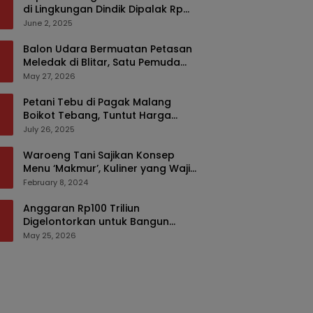
di Lingkungan Dindik Dipalak Rp
150 Ribu Pakai Modus Tumpengan,
June 2, 2025
KPK Turut Pantau
Balon Udara Bermuatan Petasan
Meledak di Blitar, Satu Pemuda
Tewas dan Dua Anak Luka Serius
May 27, 2026
Petani Tebu di Pagak Malang
Boikot Tebang, Tuntut Harga
yang Layak
July 26, 2025
Waroeng Tani Sajikan Konsep
Menu ‘Makmur’, Kuliner yang Wajib
Dikunjungi di Malang
February 8, 2024
Anggaran Rp100 Triliun
Digelontorkan untuk Bangun
Kembali Sumatra, Hunian Korban
May 25, 2026
Bencana Bakal Difokuskan