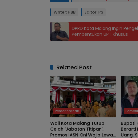
Writer: HBB
Editor: PS
DPRD Kota Malang Ingin Pengel
Pembentukan UPT Khusus
Related Post
Pemerintahan
Pemeri
Wali Kota Malang Tutup
Bupati 
Celah ‘Jabatan Titipan’,
Berarti
Promosi ASN Kini Wajib Lewat
Uang, 