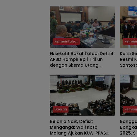
Manajemen Talenta dan
Justru 
Sistem Merit
Jember
Pemerintahan
Pemeri
Eksekutif Bakal Tutupi Defisit
Kursi S
APBD Hampir Rp 1 Triliun
Resmi K
dengan Skema Utang
Santoso
Rp786,573 Miliar
Asisten
Baru M
Daerah
Pemeri
Belanja Naik, Defisit
Bangga
Menganga: Wali Kota
Bongkar
Malang Ajukan KUA-PPAS
2025, S