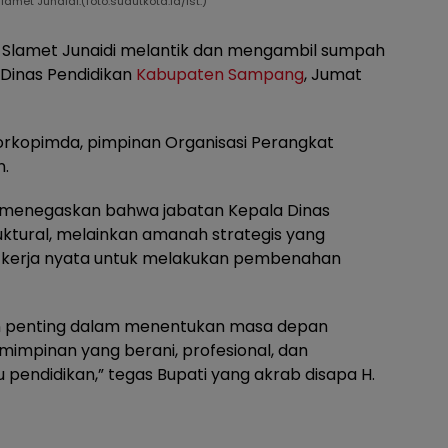
lamet Junaidi.(foto:sudutkota.id/ist.)
H. Slamet Junaidi melantik dan mengambil sumpah
 Dinas Pendidikan
Kabupaten Sampang
, Jumat
orkopimda, pimpinan Organisasi Perangkat
n.
 menegaskan bahwa jabatan Kepala Dinas
uktural, melainkan amanah strategis yang
n kerja nyata untuk melakukan pembenahan
n penting dalam menentukan masa depan
mimpinan yang berani, profesional, dan
 pendidikan,” tegas Bupati yang akrab disapa H.