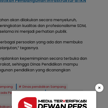
astikan Pembangunan Infrastruktur di IKN
an akan dilakukan secara menyeluruh,
ingkatan kualitas dan profesionalisme SDM,
selama ini menjadi perhatian publik.
erbagai persoalan yang ada dan membuka
lanjutan,” tegasnya.
njalankan kepemimpinan secara terbuka dan
rakat, sehingga Dinas Pendidikan mampu
angunan pendidikan yang dicanangkan
×
Sampang
Dinas pendidikan Sampang
 Kadis Pendidikan Sampang
Pemkab Sampang
ndidikan kabupaten sampang