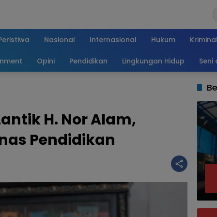
Peristiwa
Nasional
Internasional
Hukum
Krimina
inment
Opini
Pendidikan
Lingkungan Hidup
Seni
Be
ntik H. Nor Alam,
inas Pendidikan