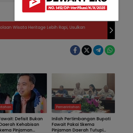
olaan Wisata Heritage Lebih Rapi, Usulkan
ntahan
Pemerintahan
Fawait: Defisit Bukan
Inilah Pertimbangan Bupati
 Daerah Kehabisan
Fawait Pakai Skema
Skema Pinjaman
Pinjaman Daerah Tutupi