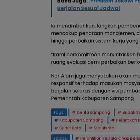
Baca Juga :
Presiden Jokowi P
Berjalan Sesuai Jadwal
Ia menambahkan, langkah pembenah
mencakup penataan manajemen, pen
hingga perbaikan sistem kerja yang 
“Kami berkomitmen menuntaskan b
ruang evaluasi demi perbaikan berke
Nor Alam juga menyatakan akan me
responsif terhadap masukan masya
berjalan selaras dengan visi pemb
Pemerintah Kabupaten Sampang.
Tags:
berita sampang
Bupati 
Kabupaten Sampang
Pelantikan
Sudut Kota
Sudutkota
Topics:
Pelantikan kepala dinas pe