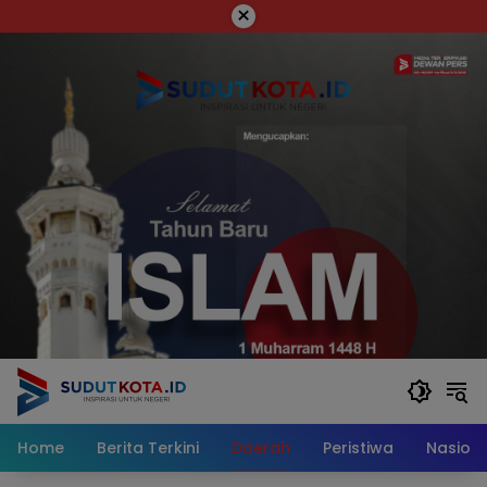
Skip
×
to
content
Home
Berita Terkini
Daerah
Peristiwa
Nasiona