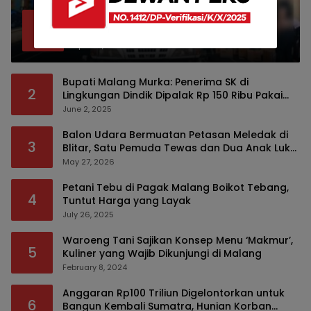
Bea Cukai Malang Sita 172 Ribu Batang
1
Rokok Ilegal Bermodus Kemasan Sabun
April 22, 2026
Bupati Malang Murka: Penerima SK di
2
Lingkungan Dindik Dipalak Rp 150 Ribu Pakai
Modus Tumpengan, KPK Turut Pantau
June 2, 2025
Balon Udara Bermuatan Petasan Meledak di
3
Blitar, Satu Pemuda Tewas dan Dua Anak Luka
Serius
May 27, 2026
Petani Tebu di Pagak Malang Boikot Tebang,
4
Tuntut Harga yang Layak
July 26, 2025
Waroeng Tani Sajikan Konsep Menu ‘Makmur’,
5
Kuliner yang Wajib Dikunjungi di Malang
February 8, 2024
Anggaran Rp100 Triliun Digelontorkan untuk
6
Bangun Kembali Sumatra, Hunian Korban