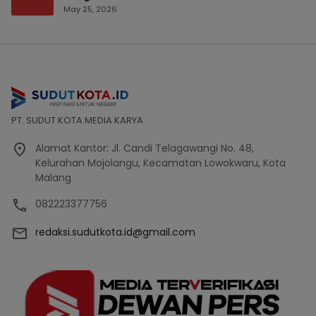
Bencana Bakal Difokuskan
May 25, 2026
PT. SUDUT KOTA MEDIA KARYA
Alamat Kantor: Jl. Candi Telagawangi No. 48,
Kelurahan Mojolangu, Kecamatan Lowokwaru, Kota
Malang
082223377756
redaksi.sudutkota.id@gmail.com