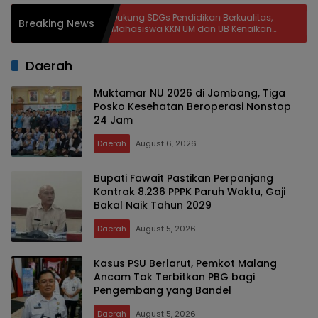
mirin
Dukung SDGs Pendidikan Berkualitas,
Ha
Breaking News
Mahasiswa KKN UM dan UB Kenalkan
Jo
Platform Digital Lumi dan Heyzine di SDN
Ke
Jeru
Daerah
Muktamar NU 2026 di Jombang, Tiga
Posko Kesehatan Beroperasi Nonstop
24 Jam
Daerah
August 6, 2026
Bupati Fawait Pastikan Perpanjang
Kontrak 8.236 PPPK Paruh Waktu, Gaji
Bakal Naik Tahun 2029
Daerah
August 5, 2026
Kasus PSU Berlarut, Pemkot Malang
Ancam Tak Terbitkan PBG bagi
Pengembang yang Bandel
Daerah
August 5, 2026