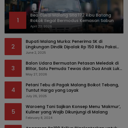
Bea Cukai Malang Sita 172 Ribu Batang
1
Rokok Ilegal Bermodus Kemasan Sabun
April 22, 2026
Bupati Malang Murka: Penerima SK di
2
Lingkungan Dindik Dipalak Rp 150 Ribu Pakai
Modus Tumpengan, KPK Turut Pantau
June 2, 2025
Balon Udara Bermuatan Petasan Meledak di
3
Blitar, Satu Pemuda Tewas dan Dua Anak Luka
Serius
May 27, 2026
Petani Tebu di Pagak Malang Boikot Tebang,
4
Tuntut Harga yang Layak
July 26, 2025
Waroeng Tani Sajikan Konsep Menu ‘Makmur’,
5
Kuliner yang Wajib Dikunjungi di Malang
February 8, 2024