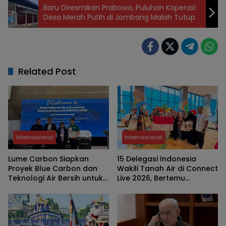
Baru Diresmikan Prabowo, Puluhan Koperasi
Desa Merah Putih di Jombang Malah Tutup
Related Post
Internasional
Internasional
Lume Carbon Siapkan
15 Delegasi Indonesia
Proyek Blue Carbon dan
Wakili Tanah Air di Connect
Teknologi Air Bersih untuk
Live 2026, Bertemu
Perkuat Ekonomi Biru
Moderator Google di
Singapura