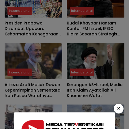
Internasional
Internasional
Presiden Prabowo
Rudal Khaybar Hantam
Disambut Upacara
Kantor PM Israel, IRGC
Kehormatan Kenegaraan
Klaim Sasaran Strategis
di Les Invalides Paris
Terkena
Internasional
Internasional
Alireza Arafi Masuk Dewan
Serangan AS–Israel, Media
Kepemimpinan Sementara
Iran Klaim Ayatollah Ali
Iran Pasca Wafatnya
Khamenei Wafat
Khamenei
×