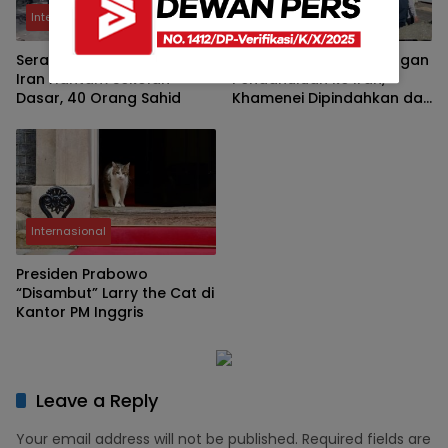
Internasional
Internasional
Serangan Israel – AS di
Israel Lancarkan Serangan
Iran Hantam Sekolah
Pendahuluan ke Iran,
Dasar, 40 Orang Sahid
Khamenei Dipindahkan dari
Teheran
Internasional
Presiden Prabowo
“Disambut” Larry the Cat di
Kantor PM Inggris
Leave a Reply
Your email address will not be published.
Required fields are