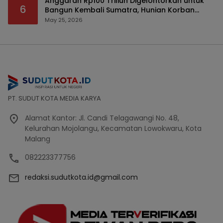
Anggaran Rp100 Triliun Digelontorkan untuk
6
Bangun Kembali Sumatra, Hunian Korban
Bencana Bakal Difokuskan
May 25, 2026
PT. SUDUT KOTA MEDIA KARYA
Alamat Kantor: Jl. Candi Telagawangi No. 48,
Kelurahan Mojolangu, Kecamatan Lowokwaru, Kota
Malang
082223377756
redaksi.sudutkota.id@gmail.com