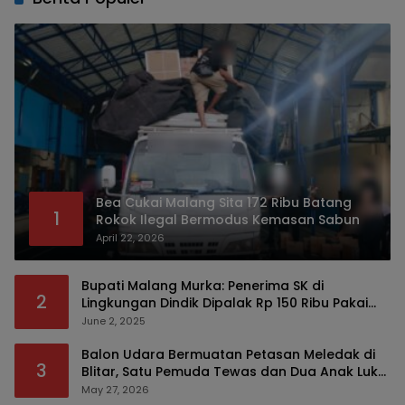
Bea Cukai Malang Sita 172 Ribu Batang
1
Rokok Ilegal Bermodus Kemasan Sabun
April 22, 2026
Bupati Malang Murka: Penerima SK di
2
Lingkungan Dindik Dipalak Rp 150 Ribu Pakai
Modus Tumpengan, KPK Turut Pantau
June 2, 2025
Balon Udara Bermuatan Petasan Meledak di
3
Blitar, Satu Pemuda Tewas dan Dua Anak Luka
Serius
May 27, 2026