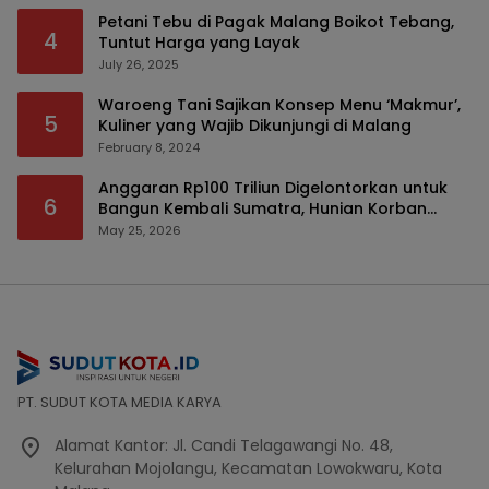
Petani Tebu di Pagak Malang Boikot Tebang,
4
Tuntut Harga yang Layak
July 26, 2025
Waroeng Tani Sajikan Konsep Menu ‘Makmur’,
5
Kuliner yang Wajib Dikunjungi di Malang
February 8, 2024
Anggaran Rp100 Triliun Digelontorkan untuk
6
Bangun Kembali Sumatra, Hunian Korban
Bencana Bakal Difokuskan
May 25, 2026
PT. SUDUT KOTA MEDIA KARYA
Alamat Kantor: Jl. Candi Telagawangi No. 48,
Kelurahan Mojolangu, Kecamatan Lowokwaru, Kota