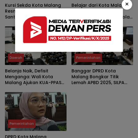
×
Kursi Sekda Kota Malang
Belajar dari Kota Malang,
Resmi Kosong, Erik Setyo
Bogor Dalami Strategi
Santoso Digeser Jadi
Bapenda dan Tata Kelola
Asisten, Pemkot Mulai Era
Parkir untuk Perkuat PAD
Baru Manajemen Talenta
Daerah
Pemerintahan
Belanja Naik, Defisit
Banggar DPRD Kota
Menganga: Wali Kota
Malang Bongkar Titik
Malang Ajukan KUA-PPAS
Lemah APBD 2025, SILPA
2027 Senilai Rp2,57 Triliun
Rp303,5 Miliar Dinilai
ke DPRD
Cerminan Lemahnya
Perencanaan dan Serapan
Anggaran
Pemerintahan
DPRD Kota Malang