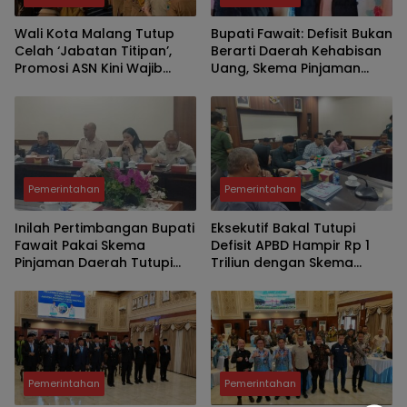
Wali Kota Malang Tutup
Bupati Fawait: Defisit Bukan
Celah ‘Jabatan Titipan’,
Berarti Daerah Kehabisan
Promosi ASN Kini Wajib
Uang, Skema Pinjaman
Lewat Manajemen Talenta
Justru Bukti Keuangan
dan Sistem Merit
Jember Sehat
Pemerintahan
Pemerintahan
Inilah Pertimbangan Bupati
Eksekutif Bakal Tutupi
Fawait Pakai Skema
Defisit APBD Hampir Rp 1
Pinjaman Daerah Tutupi
Triliun dengan Skema
Defisit APBD 2027
Utang Rp786,573 Miliar
Pemerintahan
Pemerintahan