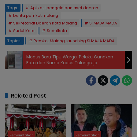
Tags:
Aplikasi pengelolaan aset daerah
berita pemkot malang
Sekretariat Daerah Kota Malang
SI MAJA MADA
Sudut Kota
Sudutkota
Topics:
Pemkot Malang Launching SI MAJA MADA
Modus Baru Tipu Warga, Pelaku Gunakan
Foto dan Nama Kades Tulungrejo
Related Post
Pemerintahan
Pemerintahan