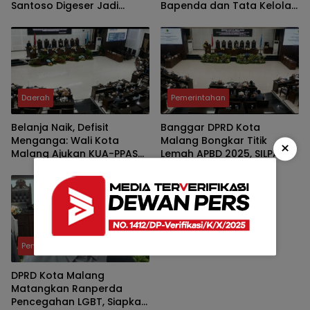
Santoso Digeser Jadi
Bapenda dan Tata Kelola
Asisten, Pemkot Mulai Era
Parkir untuk Perkuat PAD
Baru Manajemen Talenta
Daerah
Pemerintahan
Belanja Naik, Defisit
Banggar DPRD Kota
Menganga: Wali Kota
Malang Bongkar Titik
×
Malang Ajukan KUA-PPAS
Lemah APBD 2025, SILPA
2027 Senilai Rp2,57 Triliun
Rp303,5 Miliar Dinilai
ke DPRD
Cerminan Lemahnya
Perencanaan dan Serapan
Anggaran
Pemerintahan
DPRD Kota Malang
Matangkan Ranperda
Pencegahan LGBT, Siapkan