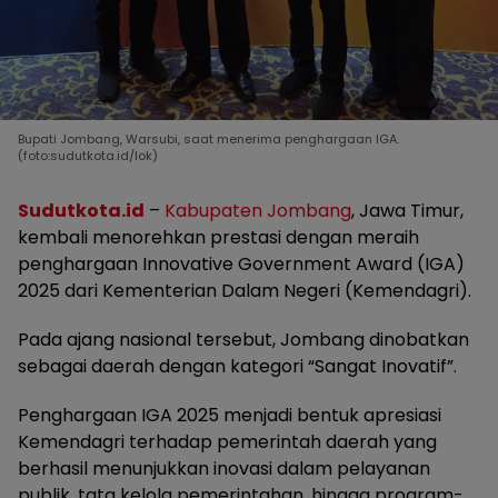
Bupati Jombang, Warsubi, saat menerima penghargaan IGA.
(foto:sudutkota.id/lok)
Sudutkota.id
–
Kabupaten Jombang
, Jawa Timur,
kembali menorehkan prestasi dengan meraih
penghargaan Innovative Government Award (IGA)
2025 dari Kementerian Dalam Negeri (Kemendagri).
Pada ajang nasional tersebut, Jombang dinobatkan
sebagai daerah dengan kategori “Sangat Inovatif”.
Penghargaan IGA 2025 menjadi bentuk apresiasi
Kemendagri terhadap pemerintah daerah yang
berhasil menunjukkan inovasi dalam pelayanan
publik, tata kelola pemerintahan, hingga program-