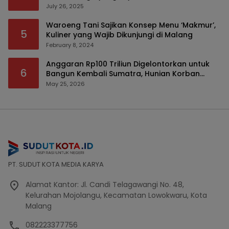
July 26, 2025
Waroeng Tani Sajikan Konsep Menu ‘Makmur’,
5
Kuliner yang Wajib Dikunjungi di Malang
February 8, 2024
Anggaran Rp100 Triliun Digelontorkan untuk
6
Bangun Kembali Sumatra, Hunian Korban
Bencana Bakal Difokuskan
May 25, 2026
PT. SUDUT KOTA MEDIA KARYA
Alamat Kantor: Jl. Candi Telagawangi No. 48,
Kelurahan Mojolangu, Kecamatan Lowokwaru, Kota
Malang
082223377756