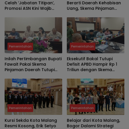
Celah ‘Jabatan Titipan’,
Berarti Daerah Kehabisan
Promosi ASN Kini Wajib
Uang, Skema Pinjaman
Lewat Manajemen Talenta
Justru Bukti Keuangan
dan Sistem Merit
Jember Sehat
Pemerintahan
Pemerintahan
Inilah Pertimbangan Bupati
Eksekutif Bakal Tutupi
Fawait Pakai Skema
Defisit APBD Hampir Rp 1
Pinjaman Daerah Tutupi
Triliun dengan Skema
Defisit APBD 2027
Utang Rp786,573 Miliar
Pemerintahan
Pemerintahan
Kursi Sekda Kota Malang
Belajar dari Kota Malang,
Resmi Kosong, Erik Setyo
Bogor Dalami Strategi