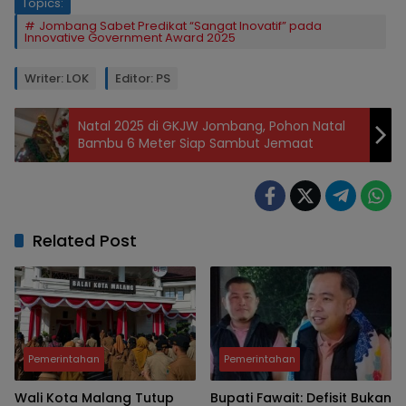
Topics:
Jombang Sabet Predikat “Sangat Inovatif” pada
Innovative Government Award 2025
Writer: LOK
Editor: PS
Natal 2025 di GKJW Jombang, Pohon Natal
Bambu 6 Meter Siap Sambut Jemaat
Related Post
Pemerintahan
Pemerintahan
Wali Kota Malang Tutup
Bupati Fawait: Defisit Bukan