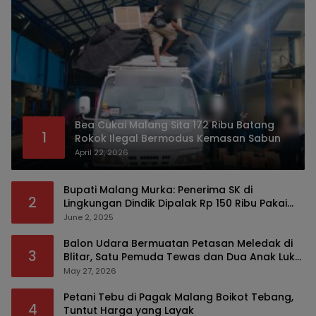
Bea Cukai Malang Sita 172 Ribu Batang
1
Rokok Ilegal Bermodus Kemasan Sabun
April 22, 2026
Bupati Malang Murka: Penerima SK di
2
Lingkungan Dindik Dipalak Rp 150 Ribu Pakai
Modus Tumpengan, KPK Turut Pantau
June 2, 2025
Balon Udara Bermuatan Petasan Meledak di
3
Blitar, Satu Pemuda Tewas dan Dua Anak Luka
Serius
May 27, 2026
Petani Tebu di Pagak Malang Boikot Tebang,
4
Tuntut Harga yang Layak