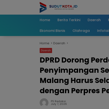
Skip
to
content
Home
Berita Terkini
Daerah
Ekonomi Bisnis
Olahraga
Infota
Home
Daerah
Daerah
DPRD Dorong Per
Penyimpangan Se
Malang Harus Sel
dengan Perpres P
PS Redaksi
July 7, 2026