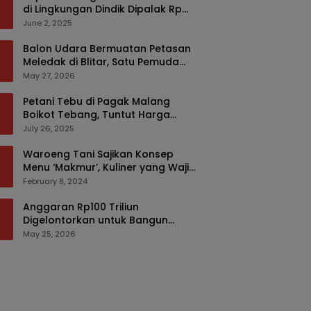
di Lingkungan Dindik Dipalak Rp
150 Ribu Pakai Modus Tumpengan,
June 2, 2025
KPK Turut Pantau
Balon Udara Bermuatan Petasan
Meledak di Blitar, Satu Pemuda
Tewas dan Dua Anak Luka Serius
May 27, 2026
Petani Tebu di Pagak Malang
Boikot Tebang, Tuntut Harga
yang Layak
July 26, 2025
Waroeng Tani Sajikan Konsep
Menu ‘Makmur’, Kuliner yang Wajib
Dikunjungi di Malang
February 8, 2024
Anggaran Rp100 Triliun
Digelontorkan untuk Bangun
Kembali Sumatra, Hunian Korban
May 25, 2026
Bencana Bakal Difokuskan