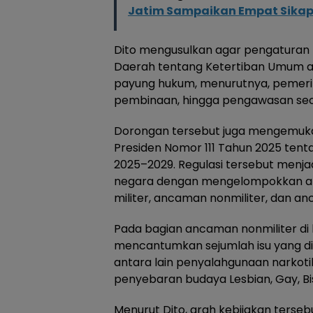
Jatim Sampaikan Empat Sika
Dito mengusulkan agar pengaturan
Daerah tentang Ketertiban Umum at
payung hukum, menurutnya, pemerin
pembinaan, hingga pengawasan seca
Dorongan tersebut juga mengemuka
Presiden Nomor 111 Tahun 2025 te
2025–2029. Regulasi tersebut men
negara dengan mengelompokkan anc
militer, ancaman nonmiliter, dan an
Pada bagian ancaman nonmiliter di 
mencantumkan sejumlah isu yang di
antara lain penyalahgunaan narkotika
penyebaran budaya Lesbian, Gay, Bi
Menurut Dito, arah kebijakan terse