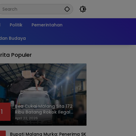
l
Politik
Pemerintahan
 dan Budaya
rita Populer
Bea Cukai Malang Sita 172
1
Ribu Batang Rokok Ilegal
Bermodus Kemasan Sabun
April 22, 2026
Bupati Malang Murka: Penerima SK