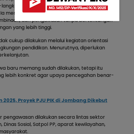
langkah pencegahan melalui kebijakan yang
 menilai Kota Malang perlu memiliki regulasi
embinaan, dan pengawasan tanpa bertentangan
an yang lebih tinggi.
dak cukup dilakukan melalui kegiatan orientasi
lingkungan pendidikan. Menurutnya, diperlukan
erkelanjutan.
wa baru memang sudah dilakukan, tetapi itu
ng lebih konkret agar upaya pencegahan benar-
n 2025, Proyek PJU PIK di Jombang Dikebut
ar pengawasan dilakukan secara lintas sektor
 Dinas Sosial, Satpol PP, aparat kewilayahan,
 masyarakat.