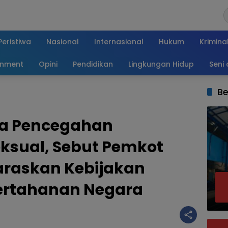
Peristiwa
Nasional
Internasional
Hukum
Krimina
inment
Opini
Pendidikan
Lingkungan Hidup
Seni
Be
da Pencegahan
ksual, Sebut Pemkot
araskan Kebijakan
ertahanan Negara