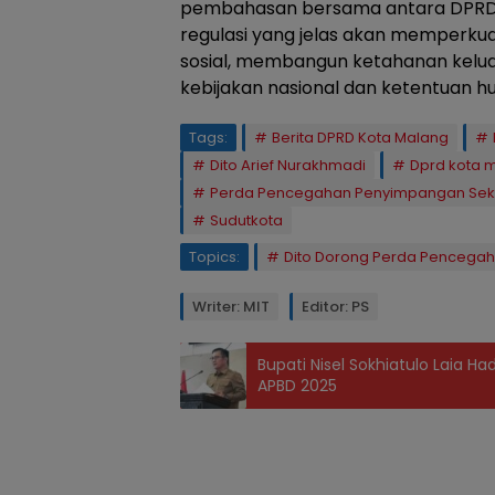
pembahasan bersama antara DPRD 
regulasi yang jelas akan memperku
sosial, membangun ketahanan keluar
kebijakan nasional dan ketentuan h
Tags:
Berita DPRD Kota Malang
Dito Arief Nurakhmadi
Dprd kota 
Perda Pencegahan Penyimpangan Sek
Sudutkota
Topics:
Dito Dorong Perda Pencega
Writer: MIT
Editor: PS
Bupati Nisel Sokhiatulo Laia 
APBD 2025