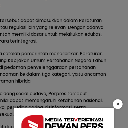
p
 tersebut dapat dimasukkan dalam Peraturan
au regulasi lain yang relevan. Dengan adanya
tah memiliki dasar untuk melakukan edukasi,
ra terintegrasi.
 setelah pemerintah menerbitkan Peraturan
ntang Kebijakan Umum Pertahanan Negara Tahun
jadi pedoman penyelenggaraan pertahanan
aman ke dalam tiga kategori, yaitu ancaman
caman hibrida.
bidang sosial budaya, Perpres tersebut
nilai dapat memengaruhi ketahanan nasional,
×
, perjudian daring, disinformasi, serta
sexual, Transgender, and Queer (LGBTQ).
but dapat menjadi pijakan bagi pemerintah