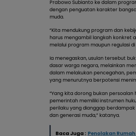
Prabowo Subianto ke dalam program
dengan penguatan karakter bangsa,
muda.
“Kita mendukung program dan kebij
harus mengambil langkah konkret ag
melalui program maupun regulasi di d
Ia menegaskan, usulan tersebut bu
dasar warga negara, melainkan me
dalam melakukan pencegahan, pemb
yang menurutnya berpotensi menim
“Yang kita dorong bukan persoalan 
pemerintah memiliki instrumen hu
perilaku yang dianggap berdampak b
dan generasi muda,” katanya.
Baca Juga :
Penolakan Rumah 