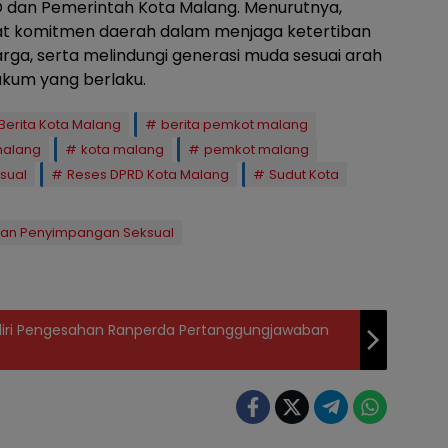
dan Pemerintah Kota Malang. Menurutnya,
at komitmen daerah dalam menjaga ketertiban
ga, serta melindungi generasi muda sesuai arah
ukum yang berlaku.
Berita Kota Malang
berita pemkot malang
malang
kota malang
pemkot malang
sual
Reses DPRD Kota Malang
Sudut Kota
han Penyimpangan Seksual
Hadiri Pengesahan Ranperda Pertanggungjawaban