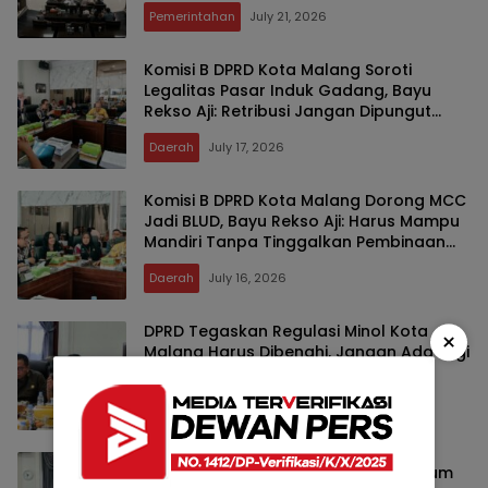
Perencanaan dan Serapan Anggaran
Pemerintahan
July 21, 2026
Komisi B DPRD Kota Malang Soroti
Legalitas Pasar Induk Gadang, Bayu
Rekso Aji: Retribusi Jangan Dipungut
Sebelum Dasar Hukumnya Jelas
Daerah
July 17, 2026
Komisi B DPRD Kota Malang Dorong MCC
Jadi BLUD, Bayu Rekso Aji: Harus Mampu
Mandiri Tanpa Tinggalkan Pembinaan
UMKM
Daerah
July 16, 2026
DPRD Tegaskan Regulasi Minol Kota
×
Malang Harus Dibenahi, Jangan Ada Lagi
Saling Lempar Tanggung Jawab
Daerah
July 16, 2026
DPRD Kota Malang Dorong Moratorium