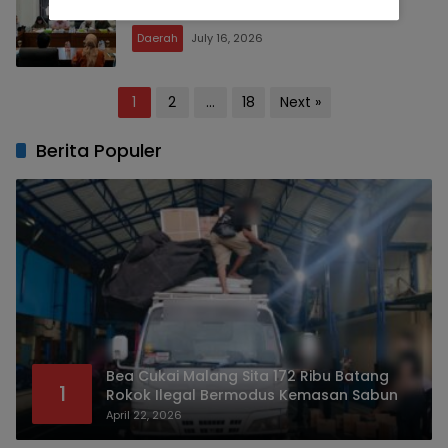
Izin Minol
Daerah
July 16, 2026
Posts
1
2
…
18
Next »
pagination
Berita Populer
Bea Cukai Malang Sita 172 Ribu Batang
1
Rokok Ilegal Bermodus Kemasan Sabun
April 22, 2026