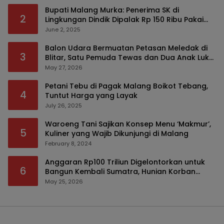
Bupati Malang Murka: Penerima SK di
2
Lingkungan Dindik Dipalak Rp 150 Ribu Pakai
Modus Tumpengan, KPK Turut Pantau
June 2, 2025
Balon Udara Bermuatan Petasan Meledak di
3
Blitar, Satu Pemuda Tewas dan Dua Anak Luka
Serius
May 27, 2026
Petani Tebu di Pagak Malang Boikot Tebang,
4
Tuntut Harga yang Layak
July 26, 2025
Waroeng Tani Sajikan Konsep Menu ‘Makmur’,
5
Kuliner yang Wajib Dikunjungi di Malang
February 8, 2024
Anggaran Rp100 Triliun Digelontorkan untuk
6
Bangun Kembali Sumatra, Hunian Korban
Bencana Bakal Difokuskan
May 25, 2026