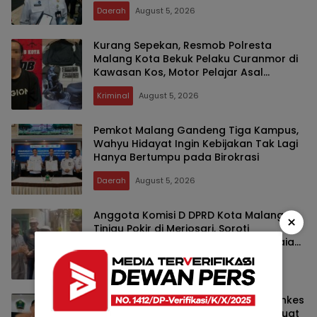
Daerah
August 5, 2026
Kurang Sepekan, Resmob Polresta
Malang Kota Bekuk Pelaku Curanmor di
Kawasan Kos, Motor Pelajar Asal
Sumenep Berhasil Diamankan
Kriminal
August 5, 2026
Pemkot Malang Gandeng Tiga Kampus,
Wahyu Hidayat Ingin Kebijakan Tak Lagi
Hanya Bertumpu pada Birokrasi
Daerah
August 5, 2026
Anggota Komisi D DPRD Kota Malang
×
Tinjau Pokir di Merjosari, Soroti
Genangan Air dan Dorong Penyelesaian
Drainase Secara Gotong Royong
Daerah
August 5, 2026
Kekurangan SDM Jadi Tantangan, Dinkes
Kota Malang Gandeng Kampus Perkuat