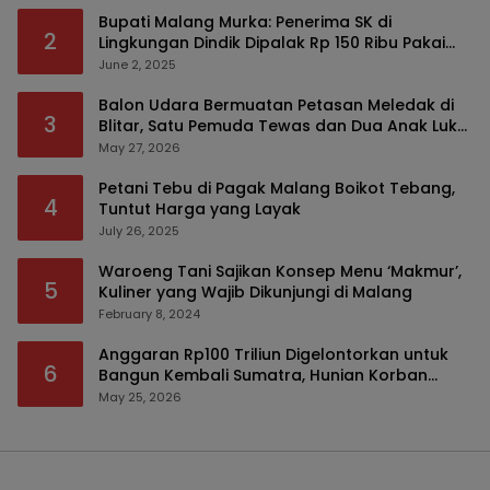
Bupati Malang Murka: Penerima SK di
2
Lingkungan Dindik Dipalak Rp 150 Ribu Pakai
Modus Tumpengan, KPK Turut Pantau
June 2, 2025
Balon Udara Bermuatan Petasan Meledak di
3
Blitar, Satu Pemuda Tewas dan Dua Anak Luka
Serius
May 27, 2026
Petani Tebu di Pagak Malang Boikot Tebang,
4
Tuntut Harga yang Layak
July 26, 2025
Waroeng Tani Sajikan Konsep Menu ‘Makmur’,
5
Kuliner yang Wajib Dikunjungi di Malang
February 8, 2024
Anggaran Rp100 Triliun Digelontorkan untuk
6
Bangun Kembali Sumatra, Hunian Korban
Bencana Bakal Difokuskan
May 25, 2026