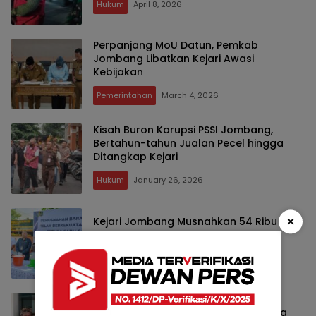
Hukum
April 8, 2026
Perpanjang MoU Datun, Pemkab
Jombang Libatkan Kejari Awasi
Kebijakan
Pemerintahan
March 4, 2026
Kisah Buron Korupsi PSSI Jombang,
Bertahun-tahun Jualan Pecel hingga
Ditangkap Kejari
Hukum
January 26, 2026
×
Kejari Jombang Musnahkan 54 Ribu Pil
Koplo dan Sabu-Sabu
Hukum
December 10, 2025
LSM di Jombang Kirim 3 Laporan ke
Kejaksaan pada Peringatan Hakordia