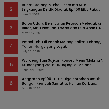
Bupati Malang Murka: Penerima SK di
2
Lingkungan Dindik Dipalak Rp 150 Ribu Pakai
Modus Tumpengan, KPK Turut Pantau
June 2, 2025
Balon Udara Bermuatan Petasan Meledak di
3
Blitar, Satu Pemuda Tewas dan Dua Anak Luka
Serius
May 27, 2026
Petani Tebu di Pagak Malang Boikot Tebang,
4
Tuntut Harga yang Layak
July 26, 2025
Waroeng Tani Sajikan Konsep Menu ‘Makmur’,
5
Kuliner yang Wajib Dikunjungi di Malang
February 8, 2024
Anggaran Rp100 Triliun Digelontorkan untuk
6
Bangun Kembali Sumatra, Hunian Korban
Bencana Bakal Difokuskan
May 25, 2026