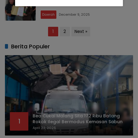
2025
Daerah
December 9, 2025
Posts
1
2
Next »
pagination
Berita Populer
Bea Cukai Malang Sita 172 Ribu Batang
1
Rokok Ilegal Bermodus Kemasan Sabun
April 22, 2026