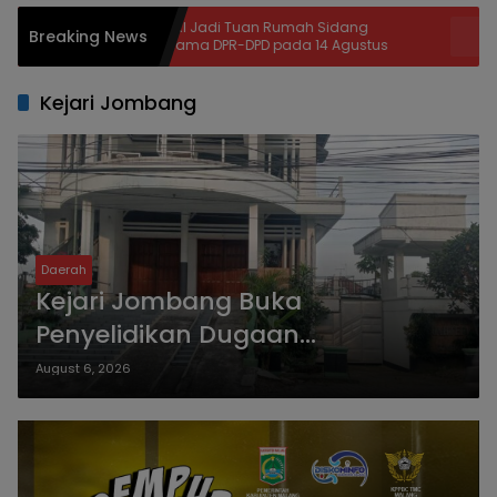
DPD RI Jadi Tuan Rumah Sidang
Sidang Perd
Breaking News
Bersama DPR-DPD pada 14 Agustus
Digelar, BPS
Perkara Kris
Kejari Jombang
Daerah
Kejari Jombang Buka
Penyelidikan Dugaan
Penyimpangan Pengelolaan KPRI
August 6, 2026
Sejahtera