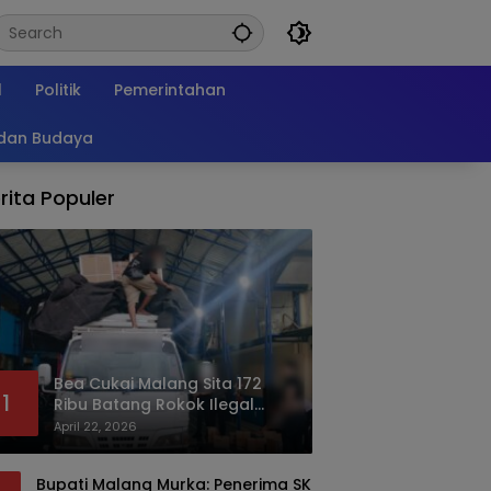
l
Politik
Pemerintahan
 dan Budaya
rita Populer
Bea Cukai Malang Sita 172
1
Ribu Batang Rokok Ilegal
Bermodus Kemasan Sabun
April 22, 2026
Bupati Malang Murka: Penerima SK