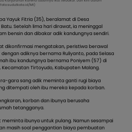
UD Kanjuruhan karena tubuhnya ikut terbakar. Dan kini dalam
foto:sudutkota.id/Mt)
a Yayuk Fitria (35), beralamat di Desa
Batu. Setelah lima hari dirawat, ia meninggal
ram bensin dan dibakar adik kandungnya sendiri.
at dikonfirmasi mengatakan, peristiwa berawal
k dengan adiknya bernama Ruliyanto, pada Selasa
 rumah ibu kandungnya bernama Poniyem (57) di
, Kecamatan Tirtoyudo, Kabupaten Malang.
a-gara sang adik meminta ganti rugi biaya
 ditempati oleh ibu mereka kepada korban.
ngkaran, korban dan ibunya berusaha
rumah tetangganya.
ik meminta ibunya untuk pulang. Namun sesampai
Dan masih soal penggantian biaya pembuatan