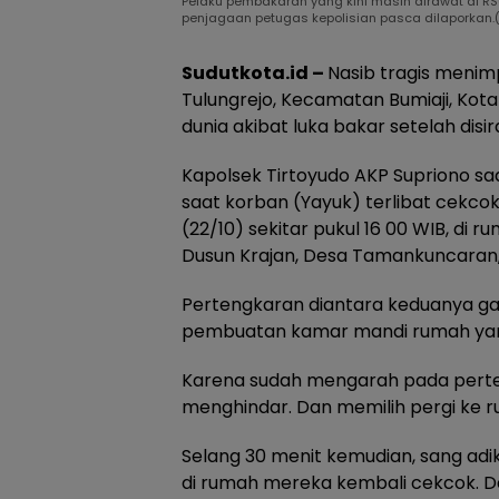
Pelaku pembakaran yang kini masih dirawat di RS
penjagaan petugas kepolisian pasca dilaporkan.(
Sudutkota.id –
Nasib tragis menimp
Tulungrejo, Kecamatan Bumiaji, Kota 
dunia akibat luka bakar setelah disi
Kapolsek Tirtoyudo AKP Supriono sa
saat korban (Yayuk) terlibat cekco
(22/10) sekitar pukul 16 00 WIB, di
Dusun Krajan, Desa Tamankuncaran
Pertengkaran diantara keduanya gar
pembuatan kamar mandi rumah yang
Karena sudah mengarah pada perte
menghindar. Dan memilih pergi ke 
Selang 30 menit kemudian, sang ad
di rumah mereka kembali cekcok. 