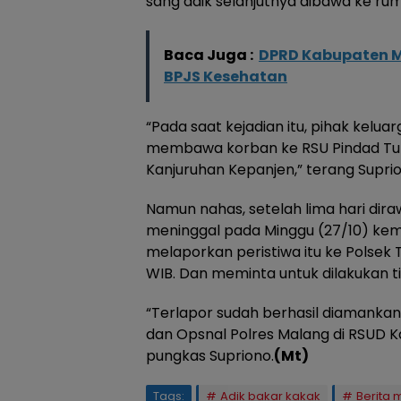
sang adik selanjutnya dibawa ke rum
Baca Juga :
DPRD Kabupaten M
BPJS Kesehatan
“Pada saat kejadian itu, pihak kelua
membawa korban ke RSU Pindad Ture
Kanjuruhan Kepanjen,” terang Suprion
Namun nahas, setelah lima hari dira
meninggal pada Minggu (27/10) kemar
melaporkan peristiwa itu ke Polsek T
WIB. Dan meminta untuk dilakukan t
“Terlapor sudah berhasil diamankan 
dan Opsnal Polres Malang di RSUD K
pungkas Supriono.
(Mt)
Tags:
Adik bakar kakak
Berita 