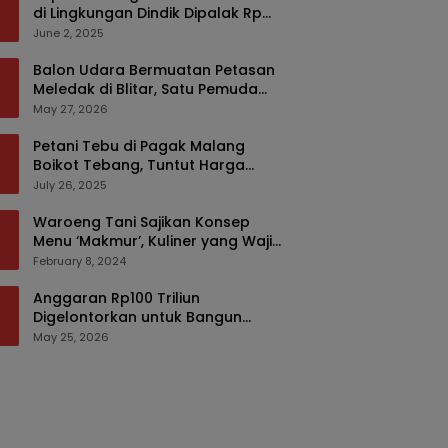
di Lingkungan Dindik Dipalak Rp
150 Ribu Pakai Modus Tumpengan,
June 2, 2025
KPK Turut Pantau
Balon Udara Bermuatan Petasan
Meledak di Blitar, Satu Pemuda
Tewas dan Dua Anak Luka Serius
May 27, 2026
Petani Tebu di Pagak Malang
Boikot Tebang, Tuntut Harga
yang Layak
July 26, 2025
Waroeng Tani Sajikan Konsep
Menu ‘Makmur’, Kuliner yang Wajib
Dikunjungi di Malang
February 8, 2024
Anggaran Rp100 Triliun
Digelontorkan untuk Bangun
Kembali Sumatra, Hunian Korban
May 25, 2026
Bencana Bakal Difokuskan