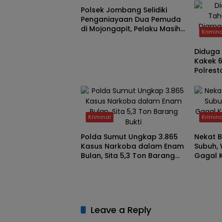
Asal Sumenep Berhasil
Polsek Jombang Selidiki
Diamankan
Penganiayaan Dua Pemuda
di Mojongapit, Pelaku Masih
Krimina
Diburu
Diduga 
Kakek 
Polrest
Kriminal
Krimina
Polda Sumut Ungkap 3.865
Nekat 
Kasus Narkoba dalam Enam
Subuh, 
Bulan, Sita 5,3 Ton Barang
Gagal K
Bukti
dari La
Leave a Reply