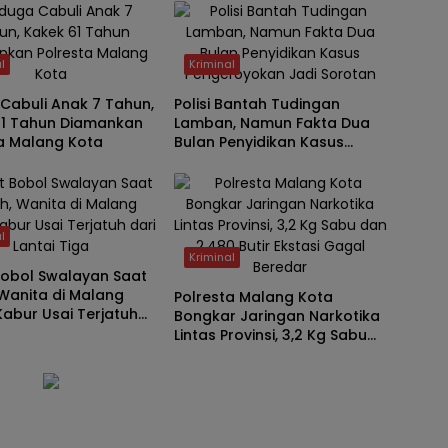
Kunci T
l
Kriminal
Cabuli Anak 7 Tahun,
Polisi Bantah Tudingan
61 Tahun Diamankan
Lamban, Namun Fakta Dua
a Malang Kota
Bulan Penyidikan Kasus
Pengeroyokan Jadi Sorotan
l
Kriminal
Bobol Swalayan Saat
Wanita di Malang
Polresta Malang Kota
abur Usai Terjatuh
Bongkar Jaringan Narkotika
ntai Tiga
Lintas Provinsi, 3,2 Kg Sabu
dan 2.480 Butir Ekstasi
Gagal Beredar