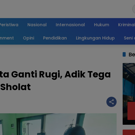
Peristiwa
Nasional
Internasional
Hukum
Krimina
inment
Opini
Pendidikan
Lingkungan Hidup
Seni
Be
 Ganti Rugi, Adik Tega
 Sholat