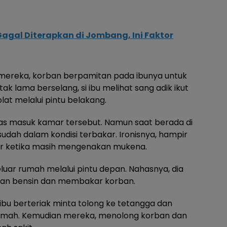
Gagal Diterapkan di Jombang, Ini Faktor
mereka, korban berpamitan pada ibunya untuk
k lama berselang, si ibu melihat sang adik ikut
at melalui pintu belakang.
egas masuk kamar tersebut. Namun saat berada di
sudah dalam kondisi terbakar. Ironisnya, hampir
ar ketika masih mengenakan mukena.
keluar rumah melalui pintu depan. Nahasnya, dia
mkan bensin dan membakar korban.
 ibu berteriak minta tolong ke tetangga dan
rumah. Kemudian mereka, menolong korban dan