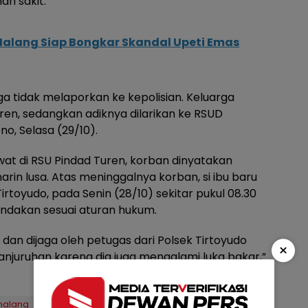
ah sakit.
alang Siap Bongkar Skandal Upeti Emas
rga tidak melaporkan ke kepolisian. Keluarga
n, sedangkan adiknya dilarikan ke RSUD
o, Selasa (29/10).
wat di RSU Pindad Turen, korban dinyatakan
in lusa. Atas meninggalnya korban, si ibu baru
irtoyudo, pada Senin (28/10) sekitar pukul 08.30
indakan sesuai aturan hukum.
dan dijaga oleh petugas dari Polsek Tirtoyudo
×
anjuruhan karena dia juga mengalami luka bakar,”
malang
Berita malang hari ini
Polsek Tirtoyudo