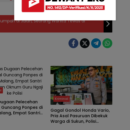
 Tumpah di Jalan, Seorang Wanita Tewas di
l
Kriminal
Dugaan Pelecehan
l Guncang Ponpes di
Gagal Gondol Honda Vario,
lang, Empat Santri
Pria Asal Pasuruan Dibekuk
an Oknum Guru Ngaji
Warga di Sukun, Polisi
i
Temukan Diduga Sabu dan