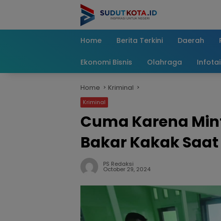
Skip
to
content
Home
Berita Terkini
Daerah
Ekonomi Bisnis
Olahraga
Infota
Home
Kriminal
Kriminal
Cuma Karena Minta
Bakar Kakak Saat
PS Redaksi
October 29, 2024