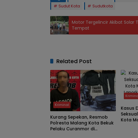
Sudut Kota
Sudutkota
Motor Tergelincir Akibat Solar
Tempat
Related Post
Krimina
Kriminal
Kasus 
Seksua
Kurang Sepekan, Resmob
Kota Ma
Polresta Malang Kota Bekuk
Lapork
Pelaku Curanmor di
ke Polis
Daerah
Kawasan Kos, Motor Pelajar