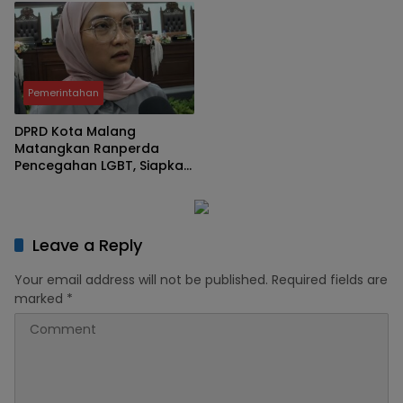
ke DPRD
Cerminan Lemahnya
Perencanaan dan Serapan
Anggaran
Pemerintahan
DPRD Kota Malang
Matangkan Ranperda
Pencegahan LGBT, Siapkan
Anggaran di PAK APBD
2026 ‎
Leave a Reply
Your email address will not be published.
Required fields are
marked
*