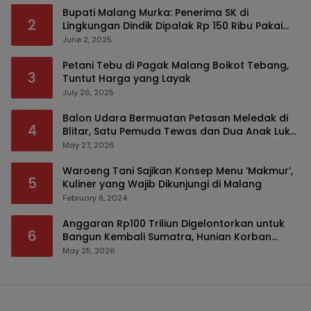
Bupati Malang Murka: Penerima SK di
2
Lingkungan Dindik Dipalak Rp 150 Ribu Pakai
Modus Tumpengan, KPK Turut Pantau
June 2, 2025
Petani Tebu di Pagak Malang Boikot Tebang,
3
Tuntut Harga yang Layak
July 26, 2025
Balon Udara Bermuatan Petasan Meledak di
4
Blitar, Satu Pemuda Tewas dan Dua Anak Luka
Serius
May 27, 2026
Waroeng Tani Sajikan Konsep Menu ‘Makmur’,
5
Kuliner yang Wajib Dikunjungi di Malang
February 8, 2024
Anggaran Rp100 Triliun Digelontorkan untuk
6
Bangun Kembali Sumatra, Hunian Korban
Bencana Bakal Difokuskan
May 25, 2026