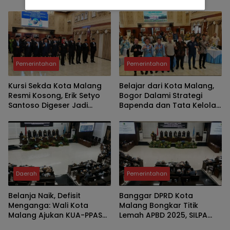
Defisit APBD 2027
Utang Rp786,573 Miliar
Pemerintahan
Pemerintahan
Kursi Sekda Kota Malang
Belajar dari Kota Malang,
Resmi Kosong, Erik Setyo
Bogor Dalami Strategi
Santoso Digeser Jadi
Bapenda dan Tata Kelola
Asisten, Pemkot Mulai Era
Parkir untuk Perkuat PAD
Baru Manajemen Talenta
Daerah
Pemerintahan
Belanja Naik, Defisit
Banggar DPRD Kota
Menganga: Wali Kota
Malang Bongkar Titik
Malang Ajukan KUA-PPAS
Lemah APBD 2025, SILPA
2027 Senilai Rp2,57 Triliun
Rp303,5 Miliar Dinilai