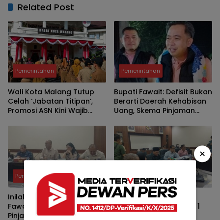
Related Post
Pemerintahan
Pemerintahan
Wali Kota Malang Tutup
Bupati Fawait: Defisit Bukan
Celah ‘Jabatan Titipan’,
Berarti Daerah Kehabisan
Promosi ASN Kini Wajib
Uang, Skema Pinjaman
Lewat Manajemen Talenta
Justru Bukti Keuangan
dan Sistem Merit
Jember Sehat
×
Pemerintahan
Pemerintahan
Inilah Pertimbangan Bupati
Eksekutif Bakal Tutupi
Fawait Pakai Skema
Defisit APBD Hampir Rp 1
Pinjaman Daerah Tutupi
Triliun dengan Skema