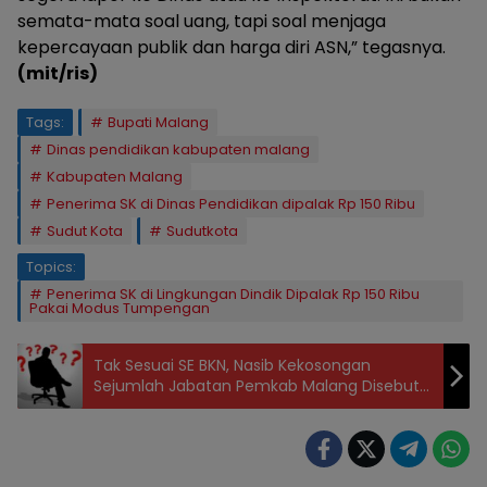
semata-mata soal uang, tapi soal menjaga
kepercayaan publik dan harga diri ASN,” tegasnya.
(mit/ris)
Tags:
Bupati Malang
Dinas pendidikan kabupaten malang
Kabupaten Malang
Penerima SK di Dinas Pendidikan dipalak Rp 150 Ribu
Sudut Kota
Sudutkota
Topics:
Penerima SK di Lingkungan Dindik Dipalak Rp 150 Ribu
Pakai Modus Tumpengan
Tak Sesuai SE BKN, Nasib Kekosongan
Sejumlah Jabatan Pemkab Malang Disebut
Semakin Tak Jelas ?