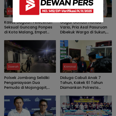
Kriminal
Kriminal
Kasus Dugaan Pelecehan
Gagal Gondol Honda
Seksual Guncang Ponpes
Vario, Pria Asal Pasuruan
di Kota Malang, Empat
Dibekuk Warga di Sukun,
Santri Laporkan Oknum
Polisi Temukan Diduga
Guru Ngaji ke Polisi
Sabu dan Kunci T
Daerah
Kriminal
Polsek Jombang Selidiki
Diduga Cabuli Anak 7
Penganiayaan Dua
Tahun, Kakek 61 Tahun
Pemuda di Mojongapit,
Diamankan Polresta
Pelaku Masih Diburu
Malang Kota