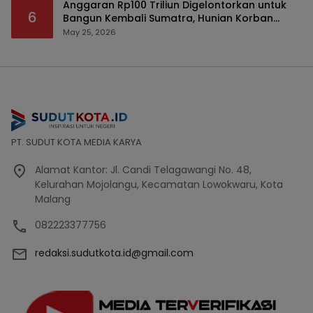
Anggaran Rp100 Triliun Digelontorkan untuk
6
Bangun Kembali Sumatra, Hunian Korban
Bencana Bakal Difokuskan
May 25, 2026
PT. SUDUT KOTA MEDIA KARYA
Alamat Kantor: Jl. Candi Telagawangi No. 48,
Kelurahan Mojolangu, Kecamatan Lowokwaru, Kota
Malang
082223377756
redaksi.sudutkota.id@gmail.com