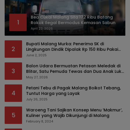
Bea Cukai Malang Sita 172 Ribu Batang
1
Rokok Ilegal Bermodus Kemasan Sabun
April 22, 2026
Bupati Malang Murka: Penerima SK di
2
Lingkungan Dindik Dipalak Rp 150 Ribu Pakai
Modus Tumpengan, KPK Turut Pantau
June 2, 2025
Balon Udara Bermuatan Petasan Meledak di
3
Blitar, Satu Pemuda Tewas dan Dua Anak Luka
Serius
May 27, 2026
Petani Tebu di Pagak Malang Boikot Tebang,
4
Tuntut Harga yang Layak
July 26, 2025
Waroeng Tani Sajikan Konsep Menu ‘Makmur’,
5
Kuliner yang Wajib Dikunjungi di Malang
February 8, 2024