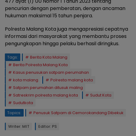
477 ayat (1) UU Nomor 1 Tahun 2023 tentang
pencurian dengan pemberatan, dengan ancaman
hukuman maksimal 15 tahun penjara.
Polresta Malang Kota juga mengapresiasi cepatnya
informasi dari masyarakat yang membantu proses
pengungkapan hingga pelaku berhasil diringkus.
Tags:
Berita Kota Malang
Berita Polresta Malang Kota
Kasus penusukan satpam perumahan
kota malang
Polresta malang kota
Satpam perumahan ditusuk maling
Satreskrim polresta malang kota
Sudut Kota
Sudutkota
Topics:
Penusuk Satpam di Cemorokandang Dibekuk
Writer: MIT
Editor: PS