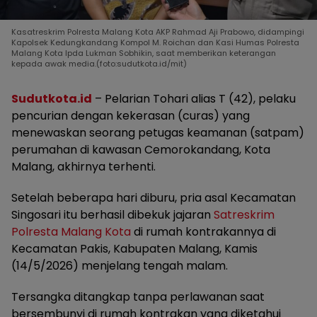
Kasatreskrim Polresta Malang Kota AKP Rahmad Aji Prabowo, didampingi
Kapolsek Kedungkandang Kompol M. Roichan dan Kasi Humas Polresta
Malang Kota Ipda Lukman Sobhikin, saat memberikan keterangan
kepada awak media.(foto:sudutkota.id/mit)
Sudutkota.id
– Pelarian Tohari alias T (42), pelaku
pencurian dengan kekerasan (curas) yang
menewaskan seorang petugas keamanan (satpam)
perumahan di kawasan Cemorokandang, Kota
Malang, akhirnya terhenti.
Setelah beberapa hari diburu, pria asal Kecamatan
Singosari itu berhasil dibekuk jajaran
Satreskrim
Polresta Malang Kota
di rumah kontrakannya di
Kecamatan Pakis, Kabupaten Malang, Kamis
(14/5/2026) menjelang tengah malam.
Tersangka ditangkap tanpa perlawanan saat
bersembunyi di rumah kontrakan yang diketahui