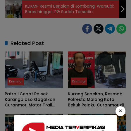
KDKMP Resmi Berjalan di Jombang, Warsubi:
Beras hingga LPG Sudah Tersedia
Related Post
Kriminal
Kriminal
Patroli Cepat Polsek
Kurang Sepekan, Resmob
Karangploso Gagalkan
Polresta Malang Kota
Curanmor, Motor Trail
Bekuk Pelaku Curanmor di
×
Korban Kembali dalam
Kawasan Kos, Motor
Hitungan Jam
Pelajar Asal Sumenep
Berhasil Diamankan