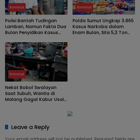
Kriminal
Kriminal
Polisi Bantah Tudingan
Polda Sumut Ungkap 3.865
Lamban, Namun Fakta Dua
Kasus Narkoba dalam
Bulan Penyidikan Kasus
Enam Bulan, Sita 5,3 Ton
Pengeroyokan Jadi
Barang Bukti
Sorotan
Kriminal
Nekat Bobol Swalayan
Saat Subuh, Wanita di
Malang Gagal Kabur Usai
Terjatuh dari Lantai Tiga
Leave a Reply
Your email address will not be published.
Required fields are