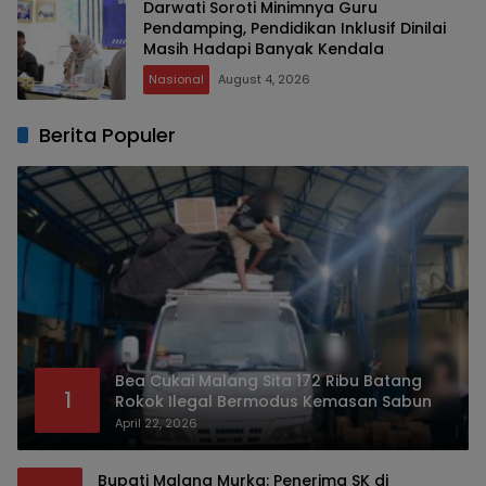
Darwati Soroti Minimnya Guru
Pendamping, Pendidikan Inklusif Dinilai
Masih Hadapi Banyak Kendala
Nasional
August 4, 2026
Berita Populer
Bea Cukai Malang Sita 172 Ribu Batang
1
Rokok Ilegal Bermodus Kemasan Sabun
April 22, 2026
Bupati Malang Murka: Penerima SK di