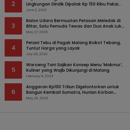
2
Lingkungan Dindik Dipalak Rp 150 Ribu Pakai
Modus Tumpengan, KPK Turut Pantau
June 2, 2025
Balon Udara Bermuatan Petasan Meledak di
3
Blitar, Satu Pemuda Tewas dan Dua Anak Luka
Serius
May 27, 2026
Petani Tebu di Pagak Malang Boikot Tebang,
4
Tuntut Harga yang Layak
July 26, 2025
Waroeng Tani Sajikan Konsep Menu ‘Makmur’,
5
Kuliner yang Wajib Dikunjungi di Malang
February 8, 2024
Anggaran Rp100 Triliun Digelontorkan untuk
6
Bangun Kembali Sumatra, Hunian Korban
Bencana Bakal Difokuskan
May 25, 2026