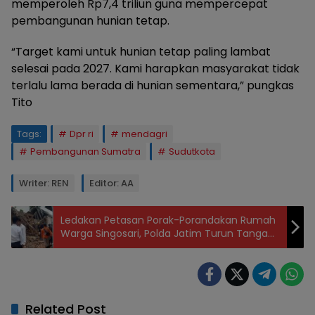
memperoleh Rp7,4 triliun guna mempercepat
pembangunan hunian tetap.
“Target kami untuk hunian tetap paling lambat
selesai pada 2027. Kami harapkan masyarakat tidak
terlalu lama berada di hunian sementara,” pungkas
Tito
Tags:
Dpr ri
mendagri
Pembangunan Sumatra
Sudutkota
Writer: REN
Editor: AA
Ledakan Petasan Porak-Porandakan Rumah
Warga Singosari, Polda Jatim Turun Tangan
Olah TKP
Related Post