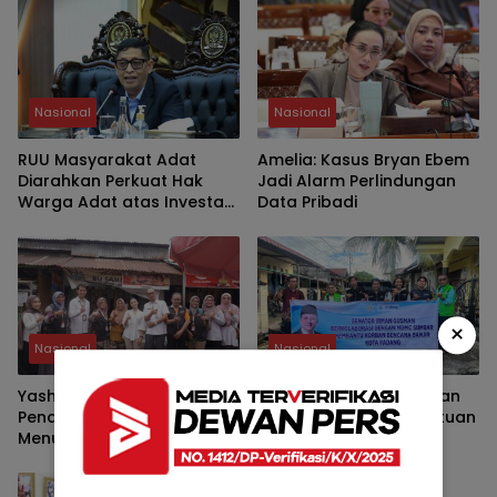
Nasional
Nasional
RUU Masyarakat Adat
Amelia: Kasus Bryan Ebem
Diarahkan Perkuat Hak
Jadi Alarm Perlindungan
Warga Adat atas Investasi
Data Pribadi
SDA
×
Nasional
Nasional
Yashinta Soroti
Irman Gusman Kerahkan
Pendapatan Pelaku UMKM
Relawan Salurkan Bantuan
Menurun, Minta Kebijakan
untuk Korban Banjir
Lebih Tepat Sasaran
Padang