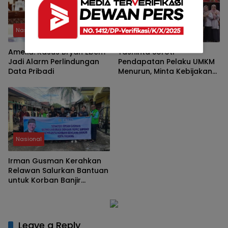
Nasional
Nasional
Amelia: Kasus Bryan Ebem
Yashinta Soroti
Jadi Alarm Perlindungan
Pendapatan Pelaku UMKM
Data Pribadi
Menurun, Minta Kebijakan
Lebih Tepat Sasaran
Nasional
Irman Gusman Kerahkan
Relawan Salurkan Bantuan
untuk Korban Banjir
Padang
Leave a Reply