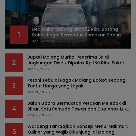
Bea Cukai Malang Sita 172 Ribu Batang
1
Rokok Ilegal Bermodus Kemasan Sabun
April 22, 2026
Bupati Malang Murka: Penerima SK di
2
Lingkungan Dindik Dipalak Rp 150 Ribu Pakai
Modus Tumpengan, KPK Turut Pantau
June 2, 2025
Petani Tebu di Pagak Malang Boikot Tebang,
3
Tuntut Harga yang Layak
July 26, 2025
Balon Udara Bermuatan Petasan Meledak di
4
Blitar, Satu Pemuda Tewas dan Dua Anak Luka
Serius
May 27, 2026
Waroeng Tani Sajikan Konsep Menu ‘Makmur’,
5
Kuliner yang Wajib Dikunjungi di Malang