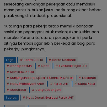
seseorang kehilangan pekerjaan atau memasuki
masa pensiun, bukan justru berkurang akibat beban
pajak yang dinilai tidak proporsional.
“Kita ingin para pekerja tetap memiliki bantalan
sosial dan pegangan untuk melanjutkan kehidupan
mereka. Karena itu, aturan perpajakan ini perlu
ditinjau kembali agar lebih berkeadilan bagi para
pekerja,” pungkasnya.
Tags:
Berita DPR RI
Berita Nasional
dana pensiun
Dpr ri
Evaluasi Pajak JHT
Komisi IX DPR RI
Kunjungan Kerja Spesifik Komisi IX DPR RI
Nasional
Netty Prasetiyani Aher
Pajak JHT
Sudut Kota
Sudutkota
uang pesangon
Topics:
Netty Desak Evaluasi Pajak JHT