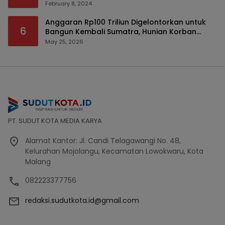
February 8, 2024
Anggaran Rp100 Triliun Digelontorkan untuk
6
Bangun Kembali Sumatra, Hunian Korban
Bencana Bakal Difokuskan
May 25, 2026
PT. SUDUT KOTA MEDIA KARYA
Alamat Kantor: Jl. Candi Telagawangi No. 48,
Kelurahan Mojolangu, Kecamatan Lowokwaru, Kota
Malang
082223377756
redaksi.sudutkota.id@gmail.com