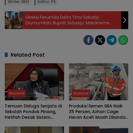
Writer: REN
Editor: PS
Direksi Perumda Delta Tirta Sidoarjo
Diumumkan, Bupati Sidoarjo: Mekanisme
Pemilihan Obyektif
Related Post
Nasional
Nasional
Temuan Diduga Senjata di
Produksi Semen SBA Naik
Sekolah Pondok Pinang,
35 Persen, Azhari Cage
Hetifah Desak Sistem
Heran Aceh Masih Dilanda
Keamanan Dievaluasi
Kelangkaan