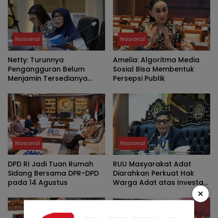
Nasional
Nasional
Netty: Turunnya
Amelia: Algoritma Media
Pengangguran Belum
Sosial Bisa Membentuk
Menjamin Tersedianya
Persepsi Publik
Pekerjaan Layak
Nasional
Nasional
DPD RI Jadi Tuan Rumah
RUU Masyarakat Adat
Sidang Bersama DPR-DPD
Diarahkan Perkuat Hak
pada 14 Agustus
Warga Adat atas Investasi
×
SDA