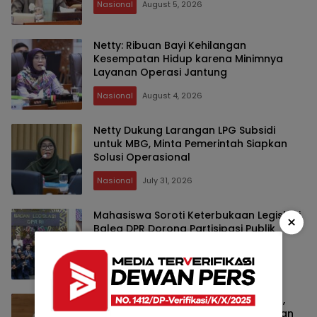
Nasional
August 5, 2026
Netty: Ribuan Bayi Kehilangan
Kesempatan Hidup karena Minimnya
Layanan Operasi Jantung
Nasional
August 4, 2026
Netty Dukung Larangan LPG Subsidi
untuk MBG, Minta Pemerintah Siapkan
Solusi Operasional
Nasional
July 31, 2026
Mahasiswa Soroti Keterbukaan Legislasi,
×
Baleg DPR Dorong Partisipasi Publik
dalam Penyusunan UU
Nasional
July 31, 2026
Putusan MK Pisahkan Anggaran MBG,
Kurniasih Ingatkan Pemerintah Jangan