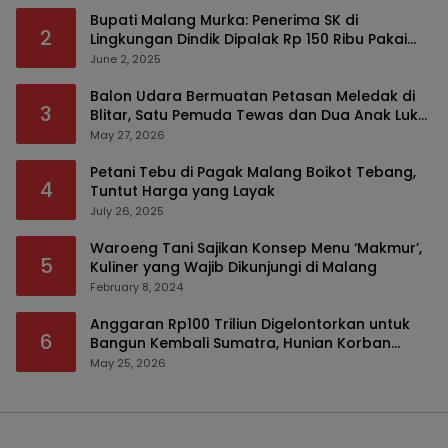
Bupati Malang Murka: Penerima SK di
2
Lingkungan Dindik Dipalak Rp 150 Ribu Pakai
Modus Tumpengan, KPK Turut Pantau
June 2, 2025
Balon Udara Bermuatan Petasan Meledak di
3
Blitar, Satu Pemuda Tewas dan Dua Anak Luka
Serius
May 27, 2026
Petani Tebu di Pagak Malang Boikot Tebang,
4
Tuntut Harga yang Layak
July 26, 2025
Waroeng Tani Sajikan Konsep Menu ‘Makmur’,
5
Kuliner yang Wajib Dikunjungi di Malang
February 8, 2024
Anggaran Rp100 Triliun Digelontorkan untuk
6
Bangun Kembali Sumatra, Hunian Korban
Bencana Bakal Difokuskan
May 25, 2026