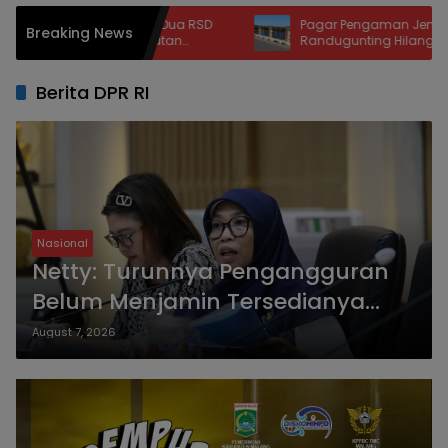
egaskan BOR Dua RSD
Pagar Pengaman Jembatan Bendun
Breaking News
Perlu Percepatan
Randugunting Hilang, Pengendara
at Tidur Pasien
Khawatir Membahayakan
Berita DPR RI
Nasional
Netty: Turunnya Pengangguran
Belum Menjamin Tersedianya
Pekerjaan Layak
August 7, 2026