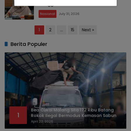
Ganggu Pendidikan
Nasional
July 31, 2026
Posts
1
2
…
15
Next »
pagination
Berita Populer
Bea Cukai Malang Sita 172 Ribu Batang
1
Rokok Ilegal Bermodus Kemasan Sabun
April 22, 2026