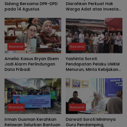
Sidang Bersama DPR-DPD
Diarahkan Perkuat Hak
pada 14 Agustus
Warga Adat atas Investasi
SDA
Nasional
Nasional
Amelia: Kasus Bryan Ebem
Yashinta Soroti
Jadi Alarm Perlindungan
Pendapatan Pelaku UMKM
Data Pribadi
Menurun, Minta Kebijakan
Lebih Tepat Sasaran
Nasional
Nasional
Irman Gusman Kerahkan
Darwati Soroti Minimnya
Relawan Salurkan Bantuan
Guru Pendamping,