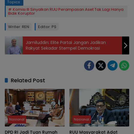
Topics:
Komisi III Sinyalkan RUU Perampasan Aset Tak Lagi Hanya
Bidik Koruptor
Writer: REN
Editor: PS
Jamiluddin: Elite Partai Jangan Jadikan
Rakyat Sekadar Stempel Demokrasi
Related Post
Nasional
Nasional
DPD RI Jadi Tuan Rumah
RUU Masyarakat Adat