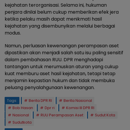
kejahatan terorganisasi. Selama ini, hukuman
penjara dinilai belum cukup memberikan efek jera
ketika pelaku masih dapat menikmati hasil
kejahatan yang disembunyikan melalui berbagai
modus.
Namun, perluasan kewenangan perampasan aset
dipastikan akan menjadi salah satu isu paling sensitif
dalam pembahasan RUU. DPR menghadapi
tantangan untuk merumuskan aturan yang cukup
kuat memburu aset hasil kejahatan, tetapi tetap
menjamin kepastian hukum dan tidak membuka
peluang penyalahgunaan kewenangan.
Tags:
Berita DPR RI
Berita Nasional
Bob Hasan
Dpr ri
Komisi III DPR RI
Nasional
RUU Perampasan Aset
Sudut Kota
Sudutkota