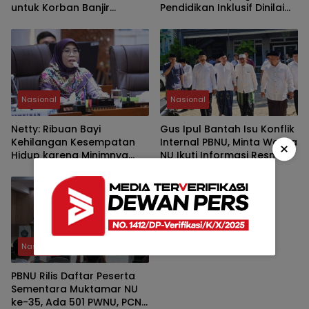
untuk Korban Banjir
Pendidikan Inklusif Dinilai
Padang
Masih Hadapi Banyak
Kendala
Nasional
Nasional
Netty: Ribuan Bayi
Gus Ipul Bantah Isu Konflik
Kehilangan Kesempatan
Internal PBNU, Minta Warga
×
Hidup karena Minimnya
NU Ikuti Informasi Resmi
Layanan Operasi Jantung
Nasional
PBNU Rilis Daftar Peserta
Sementara Muktamar NU
ke-35, Ada 501 PWNU, PCNU