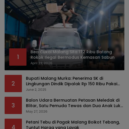
Bea Cukai Malang Sita 172 Ribu Batang
1
Rokok Ilegal Bermodus Kemasan Sabun
April 22, 2026
Bupati Malang Murka: Penerima SK di
2
Lingkungan Dindik Dipalak Rp 150 Ribu Pakai
Modus Tumpengan, KPK Turut Pantau
June 2, 2025
Balon Udara Bermuatan Petasan Meledak di
3
Blitar, Satu Pemuda Tewas dan Dua Anak Luka
Serius
May 27, 2026
Petani Tebu di Pagak Malang Boikot Tebang,
4
Tuntut Harga yang Layak