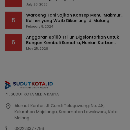
July 26, 2025
Waroeng Tani Sajikan Konsep Menu ‘Makmur’,
5
Kuliner yang Wajib Dikunjungi di Malang
February 8, 2024
Anggaran Rp100 Triliun Digelontorkan untuk
6
Bangun Kembali Sumatra, Hunian Korban
Bencana Bakal Difokuskan
May 25, 2026
PT. SUDUT KOTA MEDIA KARYA
Alamat Kantor: Jl. Candi Telagawangi No. 48,
Kelurahan Mojolangu, Kecamatan Lowokwaru, Kota
Malang
082223377756