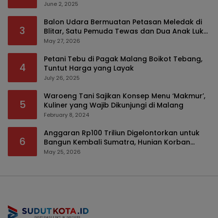
Modus Tumpengan, KPK Turut Pantau
June 2, 2025
Balon Udara Bermuatan Petasan Meledak di
3
Blitar, Satu Pemuda Tewas dan Dua Anak Luka
Serius
May 27, 2026
Petani Tebu di Pagak Malang Boikot Tebang,
4
Tuntut Harga yang Layak
July 26, 2025
Waroeng Tani Sajikan Konsep Menu ‘Makmur’,
5
Kuliner yang Wajib Dikunjungi di Malang
February 8, 2024
Anggaran Rp100 Triliun Digelontorkan untuk
6
Bangun Kembali Sumatra, Hunian Korban
Bencana Bakal Difokuskan
May 25, 2026