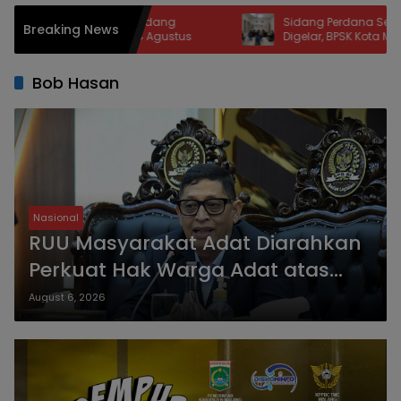
uan Rumah Sidang
Sidang Perdana Sengketa Konsum
Breaking News
DPD pada 14 Agustus
Digelar, BPSK Kota Malang Tangani
Perkara Kriswanto vs Toko Emas Maj
Bob Hasan
Nasional
RUU Masyarakat Adat Diarahkan
Perkuat Hak Warga Adat atas
Investasi SDA
August 6, 2026