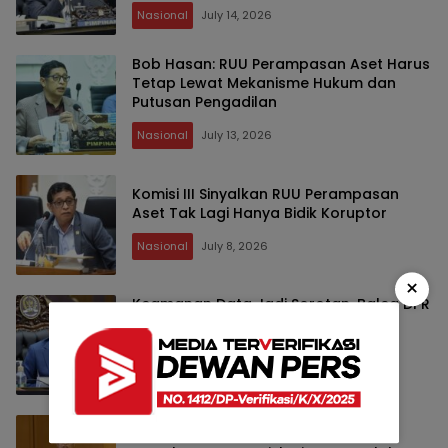
Nasional
July 14, 2026
Bob Hasan: RUU Perampasan Aset Harus
Tetap Lewat Mekanisme Hukum dan
Putusan Pengadilan
Nasional
July 13, 2026
Komisi III Sinyalkan RUU Perampasan
Aset Tak Lagi Hanya Bidik Koruptor
Nasional
July 8, 2026
×
Keamanan Data Jadi Sorotan, Baleg DPR
Ingin RUU Satu Data Cegah
Penyalahgunaan Informasi Nasional
Nasional
June 29, 2026
Baleg DPR Hitung Biaya Bikin UU,