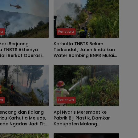
wa
Peristiwa
ari Berjuang,
Karhutla TNBTS Belum
a TNBTS Akhirnya
Terkendali, Jatim Andalkan
ali Berkat Operasi
Water Bombing BNPB Mulai
dan Water Bombing
Besok
wa
Peristiwa
encang dan Ilalang
Api Nyaris Merembet ke
Picu Karhutla Meluas,
Pabrik Biji Plastik, Damkar
de Ngadas Jadi Titik
Kabupaten Malang
Padamkan Kebakaran Lahan
Bambu di Pakis