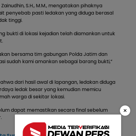
Zainudhin, S.H., M.M., mengatakan pihaknya
t penyebab pasti ledakan yang diduga berasal
ak tinggi.
 bukti di lokasi kejadian telah diamankan untuk
t.
nakan bersama tim gabungan Polda Jatim dan
asi sudah kami amankan sebagai barang bukti,”
ahwa dari hasil awal di lapangan, ledakan diduga
erdaya ledak besar yang kemudian memicu
h warga di sekitar lokasi.
×
belum dapat memastikan secara final sebelum
.
ata Sumber Maron Jadi Pilihan Murah