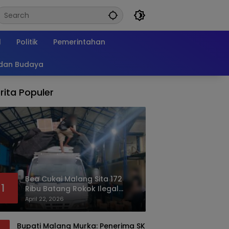
l
Politik
Pemerintahan
 dan Budaya
rita Populer
Bea Cukai Malang Sita 172
1
Ribu Batang Rokok Ilegal
Bermodus Kemasan Sabun
April 22, 2026
Bupati Malang Murka: Penerima SK