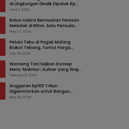
di Lingkungan Dindik Dipalak Rp
150 Ribu Pakai Modus Tumpengan,
June 2, 2025
KPK Turut Pantau
Balon Udara Bermuatan Petasan
Meledak di Blitar, Satu Pemuda
Tewas dan Dua Anak Luka Serius
May 27, 2026
Petani Tebu di Pagak Malang
Boikot Tebang, Tuntut Harga
yang Layak
July 26, 2025
Waroeng Tani Sajikan Konsep
Menu ‘Makmur’, Kuliner yang Wajib
Dikunjungi di Malang
February 8, 2024
Anggaran Rp100 Triliun
Digelontorkan untuk Bangun
Kembali Sumatra, Hunian Korban
May 25, 2026
Bencana Bakal Difokuskan