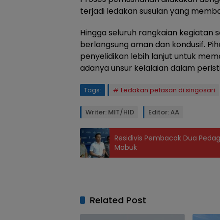
terjadi ledakan susulan yang memb
Hingga seluruh rangkaian kegiatan se
berlangsung aman dan kondusif. Pih
penyelidikan lebih lanjut untuk me
adanya unsur kelalaian dalam perist
Tags:
Ledakan petasan di singosari
Writer: MIT/HID
Editor: AA
Residivis Pembacok Dua Pedag
Mabuk
Related Post