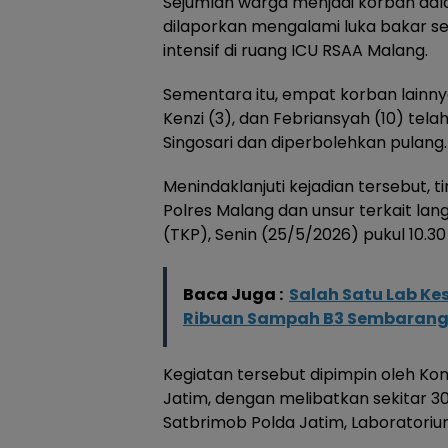
Sejumlah warga menjadi korban dalam
dilaporkan mengalami luka bakar se
intensif di ruang ICU RSAA Malang.
Sementara itu, empat korban lainnya 
Kenzi (3), dan Febriansyah (10) te
Singosari dan diperbolehkan pulang.
Menindaklanjuti kejadian tersebut,
Polres Malang dan unsur terkait la
(TKP), Senin (25/5/2026) pukul 10.30
Baca Juga :
Salah Satu Lab K
Ribuan Sampah B3 Sembaran
Kegiatan tersebut dipimpin oleh Komp
Jatim, dengan melibatkan sekitar 30
Satbrimob Polda Jatim, Laboratoriu