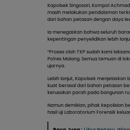
Kapolsek Singosari, Kompol Achmad 
masih melakukan pendalaman terkai
dari bahan petasan dengan daya led
Ia menegaskan bahwa seluruh barang
kepentingan penyelidikan lebih lanju
“Proses olah TKP sudah kami laksa
Polres Malang. Semua temuan di lok
ujarnya.
Lebih lanjut, Kapolsek menjelaskan b
kuat berasal dari bahan petasan b
kerusakan parah pada bangunan ruma
Namun demikian, pihak kepolisian 
hasil uji Laboratorium Forensik keluar
Baca Juga :
Libur Nataru, Wis