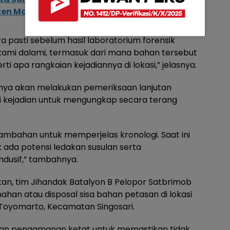
ten Malang
 pasti sebelum hasil laboratorium forensik
kami dalami, termasuk dari mana bahan tersebut
ti apa rangkaian kejadiannya di lokasi,” jelasnya.
ya akan melakukan pemeriksaan lanjutan
asi kejadian untuk mengungkap secara terang
ambahan untuk memperjelas kronologi. Saat ini
 ada potensi ledakan susulan serta
dusif,” tambahnya.
an, tim Jihandak Batalyon B Pelopor Satbrimob
han atau disposal sisa bahan petasan di lokasi
Toyomarto, Kecamatan Singosari.
an pengamanan ketat untuk memastikan tidak