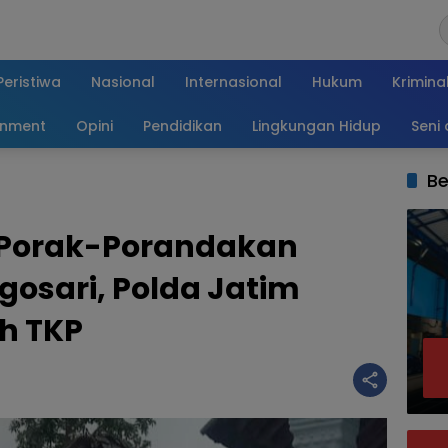
Peristiwa
Nasional
Internasional
Hukum
Krimina
inment
Opini
Pendidikan
Lingkungan Hidup
Seni
Be
 Porak-Porandakan
osari, Polda Jatim
h TKP