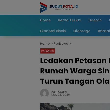
Skip
to
content
Home
Berita Terkini
Daerah
Ekonomi Bisnis
Olahraga
Infota
Home
Peristiwa
Peristiwa
Ledakan Petasan
Rumah Warga Sing
Turun Tangan Ola
Aa Redaksi
May 25, 2026