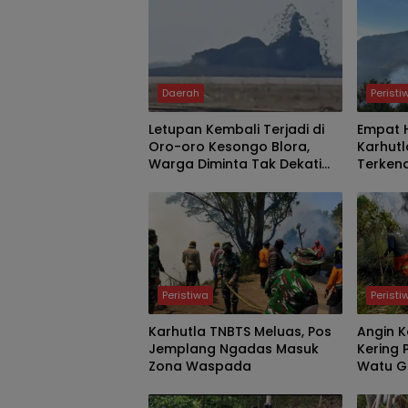
Daerah
Peristi
Letupan Kembali Terjadi di
Empat H
Oro-oro Kesongo Blora,
Karhutl
Warga Diminta Tak Dekati
Terkend
Kawah
Darat 
Peristiwa
Peristi
Karhutla TNBTS Meluas, Pos
Angin K
Jemplang Ngadas Masuk
Kering 
Zona Waspada
Watu Ge
Kritis