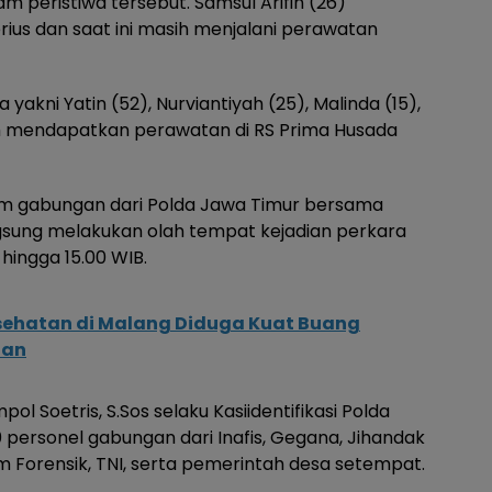
 peristiwa tersebut. Samsul Arifin (26)
rius dan saat ini masih menjalani perawatan
yakni Yatin (52), Nurviantiyah (25), Malinda (15),
lah mendapatkan perawatan di RS Prima Husada
 tim gabungan dari Polda Jawa Timur bersama
ngsung melakukan olah tempat kejadian perkara
 hingga 15.00 WIB.
esehatan di Malang Diduga Kuat Buang
gan
ol Soetris, S.Sos selaku Kasiidentifikasi Polda
 personel gabungan dari Inafis, Gegana, Jihandak
m Forensik, TNI, serta pemerintah desa setempat.