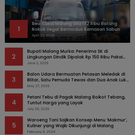
Bea Cukai Malang Sita 172 Ribu Batang
1
Rokok Ilegal Bermodus Kemasan Sabun
April 22, 2026
Bupati Malang Murka: Penerima SK di
2
Lingkungan Dindik Dipalak Rp 150 Ribu Pakai
Modus Tumpengan, KPK Turut Pantau
June 2, 2025
Balon Udara Bermuatan Petasan Meledak di
3
Blitar, Satu Pemuda Tewas dan Dua Anak Luka
Serius
May 27, 2026
Petani Tebu di Pagak Malang Boikot Tebang,
4
Tuntut Harga yang Layak
July 26, 2025
Waroeng Tani Sajikan Konsep Menu ‘Makmur’,
5
Kuliner yang Wajib Dikunjungi di Malang
February 8, 2024