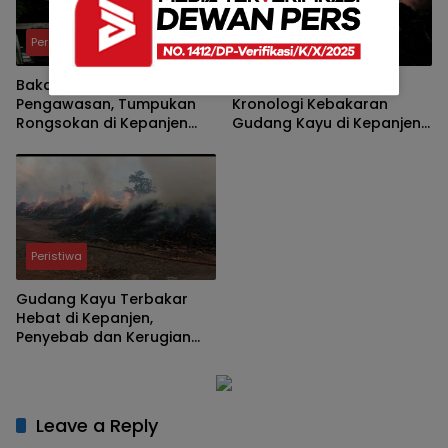
Peristiwa
Peristiwa
Bakar Sampah Tanpa
Damkar Beberkan
Pengawasan, Tumpukan
Kronologi Kebakaran
Rongsokan di Kepanjen
Gudang Kayu di Kepanjen,
Ludes Terbakar
Pemadaman Berlangsung
Lebih dari 10 Jam
Peristiwa
Gudang Kayu Terbakar
Hebat di Kepanjen,
Penyebab dan Kerugian
Masih Menunggu
Keterangan Resmi
Leave a Reply