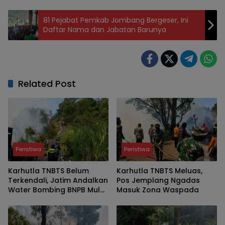
81 Pejabat Pemkab Jombang Bergeser, Ini
Daftar Nama dan Jabatan Barunya
Related Post
Peristiwa
Peristiwa
Karhutla TNBTS Belum
Karhutla TNBTS Meluas,
Terkendali, Jatim Andalkan
Pos Jemplang Ngadas
Water Bombing BNPB Mulai
Masuk Zona Waspada
Besok