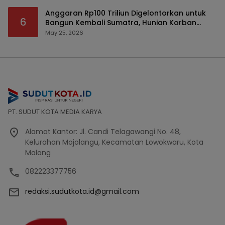
Anggaran Rp100 Triliun Digelontorkan untuk
6
Bangun Kembali Sumatra, Hunian Korban
Bencana Bakal Difokuskan
May 25, 2026
PT. SUDUT KOTA MEDIA KARYA
Alamat Kantor: Jl. Candi Telagawangi No. 48,
Kelurahan Mojolangu, Kecamatan Lowokwaru, Kota
Malang
082223377756
redaksi.sudutkota.id@gmail.com