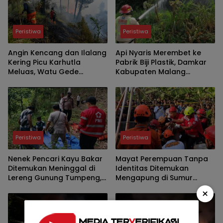
Peristiwa
Peristiwa
Angin Kencang dan Ilalang
Api Nyaris Merembet ke
Kering Picu Karhutla
Pabrik Biji Plastik, Damkar
Meluas, Watu Gede
Kabupaten Malang
Ngadas Jadi Titik Kritis
Padamkan Kebakaran
Lahan Bambu di Pakis
Peristiwa
Peristiwa
Nenek Pencari Kayu Bakar
Mayat Perempuan Tanpa
Ditemukan Meninggal di
Identitas Ditemukan
Lereng Gunung Tumpeng,
Mengapung di Sumur
Polisi Pastikan Tak Ada
Warga Kasri, Polisi Selidiki
×
Tanda Kekerasan
Penyebab Kematian