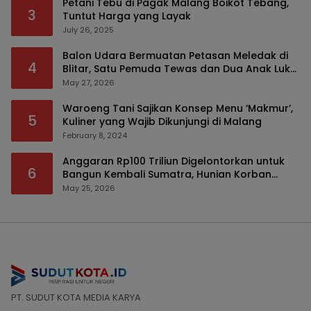
Petani Tebu di Pagak Malang Boikot Tebang,
3
Tuntut Harga yang Layak
July 26, 2025
Balon Udara Bermuatan Petasan Meledak di
4
Blitar, Satu Pemuda Tewas dan Dua Anak Luka
Serius
May 27, 2026
Waroeng Tani Sajikan Konsep Menu ‘Makmur’,
5
Kuliner yang Wajib Dikunjungi di Malang
February 8, 2024
Anggaran Rp100 Triliun Digelontorkan untuk
6
Bangun Kembali Sumatra, Hunian Korban
Bencana Bakal Difokuskan
May 25, 2026
PT. SUDUT KOTA MEDIA KARYA