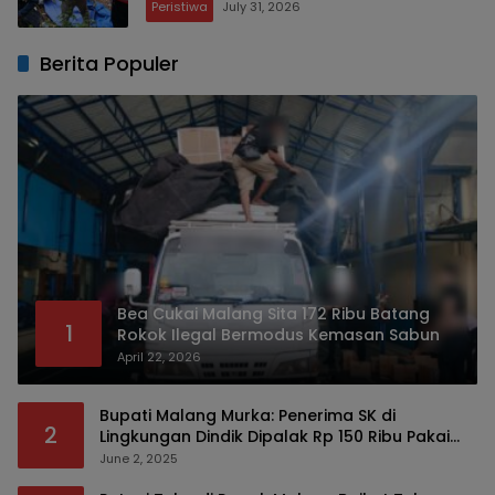
Peristiwa
July 31, 2026
Berita Populer
Bea Cukai Malang Sita 172 Ribu Batang
1
Rokok Ilegal Bermodus Kemasan Sabun
April 22, 2026
Bupati Malang Murka: Penerima SK di
2
Lingkungan Dindik Dipalak Rp 150 Ribu Pakai
Modus Tumpengan, KPK Turut Pantau
June 2, 2025