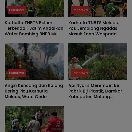
Peristiwa
Peristiwa
Karhutla TNBTS Belum
Karhutla TNBTS Meluas,
Terkendali, Jatim Andalkan
Pos Jemplang Ngadas
Water Bombing BNPB Mulai
Masuk Zona Waspada
Besok
Peristiwa
Peristiwa
Angin Kencang dan Ilalang
Api Nyaris Merembet ke
Kering Picu Karhutla
Pabrik Biji Plastik, Damkar
Meluas, Watu Gede
Kabupaten Malang
Ngadas Jadi Titik Kritis
Padamkan Kebakaran
Lahan Bambu di Pakis