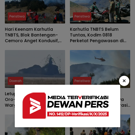
Peristiwa
Peristiwa
Hari Keenam Karhutla
Karhutla TNBTS Belum
TNBTS, Blok Bantengan-
Tuntas, Kodim 0818
Cemoro Anget Kondusif,
Perketat Pengawasan di
Tiga Helikopter BPBD Masih
Jemplang
Dikerahkan
×
Daerah
Peristiwa
Letupan Kembali Terjadi di
Empat Hari Berjuang,
Oro-oro Kesongo Blora,
Karhutla TNBTS Akhirnya
Warga Diminta Tak Dekati
Terkendali Berkat Operasi
Kawah
Darat dan Water Bombing