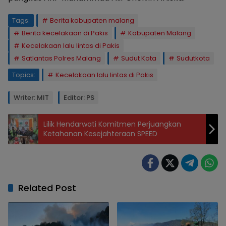
Tags:
Berita kabupaten malang
Berita kecelakaan di Pakis
Kabupaten Malang
Kecelakaan lalu lintas di Pakis
Satlantas Polres Malang
Sudut Kota
Sudutkota
Topics:
Kecelakaan lalu lintas di Pakis
Writer: MIT
Editor: PS
Lilik Hendarwati Komitmen Perjuangkan
Ketahanan Kesejahteraan SPEED
Related Post