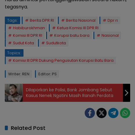
tegasnya.
Tags:
Berita DPR RI
Berita Nasional
Dpr ri
Habiburokhman
Ketua Komisi III DPR RI
Komisi III DPR RI
Korupsi batu bara
Nasional
Sudut Kota
Sudutkota
Topics:
Komisi III DPR Dukung Pengusutan Korupsi Batu Bara
Writer: REN
Editor: PS
Dilaporkan ke Polisi, Bank Jombang Sebut
Kasus Nenek Ngatini Masih Ranah Perdata
Related Post