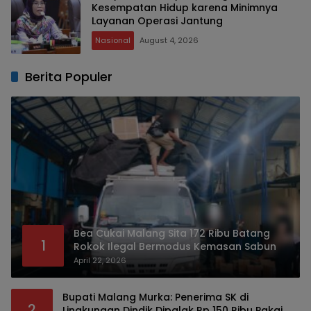
Kesempatan Hidup karena Minimnya
Layanan Operasi Jantung
Nasional
August 4, 2026
Berita Populer
Bea Cukai Malang Sita 172 Ribu Batang
1
Rokok Ilegal Bermodus Kemasan Sabun
April 22, 2026
Bupati Malang Murka: Penerima SK di
2
Lingkungan Dindik Dipalak Rp 150 Ribu Pakai