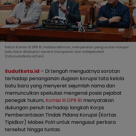
Ketua Komisi III DPR RI, Habiburokhman, menyerukan pengusutan korupsi
batu bara dilakukan secara transparan dan independent.
(foto:sudutkota.id/ren)
Sudutkota.id
– Di tengah menguatnya sorotan
terhadap penanganan dugaan korupsi tata kelola
batu bara yang menyeret sejumlah nama dan
memunculkan spekulasi mengenai posisi pejabat
penegak hukum,
Komisi III DPR RI
menyatakan
dukungan penuh terhadap langkah Korps
Pemberantasan Tindak Pidana Korupsi (Kortas
Tipidkor) Mabes Polri untuk mengusut perkara
tersebut hingga tuntas.