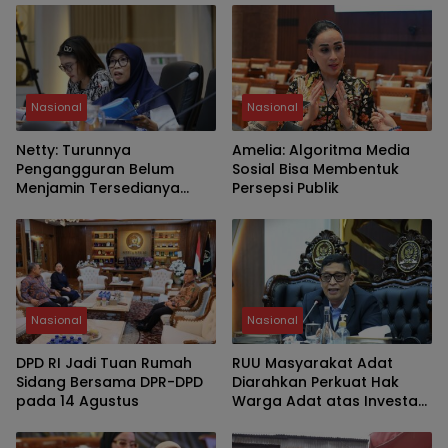
Nasional
Nasional
Netty: Turunnya
Amelia: Algoritma Media
Pengangguran Belum
Sosial Bisa Membentuk
Menjamin Tersedianya
Persepsi Publik
Pekerjaan Layak
Nasional
Nasional
DPD RI Jadi Tuan Rumah
RUU Masyarakat Adat
Sidang Bersama DPR-DPD
Diarahkan Perkuat Hak
pada 14 Agustus
Warga Adat atas Investasi
SDA