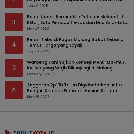
Modus Tumpengan, KPK Turut Pantau
June 2, 2025
Balon Udara Bermuatan Petasan Meledak di
3
Blitar, Satu Pemuda Tewas dan Dua Anak Luka
Serius
May 27, 2026
Petani Tebu di Pagak Malang Boikot Tebang,
4
Tuntut Harga yang Layak
July 26, 2025
Waroeng Tani Sajikan Konsep Menu ‘Makmur’,
5
Kuliner yang Wajib Dikunjungi di Malang
February 8, 2024
Anggaran Rp100 Triliun Digelontorkan untuk
6
Bangun Kembali Sumatra, Hunian Korban
Bencana Bakal Difokuskan
May 25, 2026