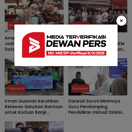
×
Nasional
Nasional
Amelia: Kasus Bryan Ebem
Yashinta Soroti
Jadi Alarm Perlindungan
Pendapatan Pelaku UMKM
Data Pribadi
Menurun, Minta Kebijakan
Lebih Tepat Sasaran
Nasional
Nasional
Irman Gusman Kerahkan
Darwati Soroti Minimnya
Relawan Salurkan Bantuan
Guru Pendamping,
untuk Korban Banjir
Pendidikan Inklusif Dinilai
Padang
Masih Hadapi Banyak
Kendala