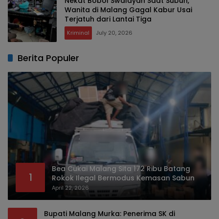
Nekat Bobol Swalayan Saat Subuh,
Wanita di Malang Gagal Kabur Usai
Terjatuh dari Lantai Tiga
Kriminal
July 20, 2026
Berita Populer
Bea Cukai Malang Sita 172 Ribu Batang
1
Rokok Ilegal Bermodus Kemasan Sabun
April 22, 2026
Bupati Malang Murka: Penerima SK di