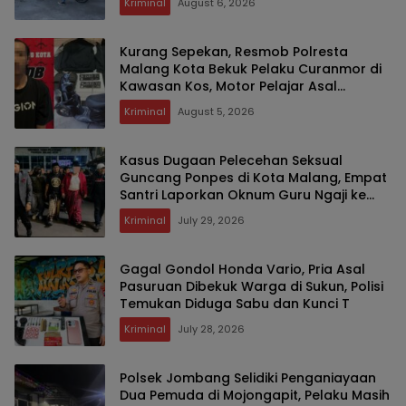
Kriminal
August 6, 2026
Kurang Sepekan, Resmob Polresta
Malang Kota Bekuk Pelaku Curanmor di
Kawasan Kos, Motor Pelajar Asal
Sumenep Berhasil Diamankan
Kriminal
August 5, 2026
Kasus Dugaan Pelecehan Seksual
Guncang Ponpes di Kota Malang, Empat
Santri Laporkan Oknum Guru Ngaji ke
Polisi
Kriminal
July 29, 2026
Gagal Gondol Honda Vario, Pria Asal
Pasuruan Dibekuk Warga di Sukun, Polisi
Temukan Diduga Sabu dan Kunci T
Kriminal
July 28, 2026
Polsek Jombang Selidiki Penganiayaan
Dua Pemuda di Mojongapit, Pelaku Masih