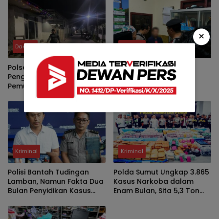
Guru Ngaji ke Polisi
Sabu dan Kunci T
×
Daerah
Kriminal
Polsek Jombang Selidiki
Diduga Cabuli Anak 7
Penganiayaan Dua
Tahun, Kakek 61 Tahun
Pemuda di Mojongapit,
Diamankan Polresta
Pelaku Masih Diburu
Malang Kota
Kriminal
Kriminal
Polisi Bantah Tudingan
Polda Sumut Ungkap 3.865
Lamban, Namun Fakta Dua
Kasus Narkoba dalam
Bulan Penyidikan Kasus
Enam Bulan, Sita 5,3 Ton
Pengeroyokan Jadi
Barang Bukti
Sorotan