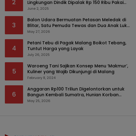
2
Lingkungan Dindik Dipalak Rp 150 Ribu Pakai
Modus Tumpengan, KPK Turut Pantau
June 2, 2025
Balon Udara Bermuatan Petasan Meledak di
3
Blitar, Satu Pemuda Tewas dan Dua Anak Luka
Serius
May 27, 2026
Petani Tebu di Pagak Malang Boikot Tebang,
4
Tuntut Harga yang Layak
July 26, 2025
Waroeng Tani Sajikan Konsep Menu ‘Makmur’,
5
Kuliner yang Wajib Dikunjungi di Malang
February 8, 2024
Anggaran Rp100 Triliun Digelontorkan untuk
6
Bangun Kembali Sumatra, Hunian Korban
Bencana Bakal Difokuskan
May 25, 2026