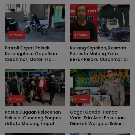
Kriminal
Kriminal
Patroli Cepat Polsek
Kurang Sepekan, Resmob
Karangploso Gagalkan
Polresta Malang Kota
Curanmor, Motor Trail
Bekuk Pelaku Curanmor di
Korban Kembali dalam
Kawasan Kos, Motor
Hitungan Jam
Pelajar Asal Sumenep
Berhasil Diamankan
Kriminal
Kriminal
Kasus Dugaan Pelecehan
Gagal Gondol Honda
Seksual Guncang Ponpes
Vario, Pria Asal Pasuruan
di Kota Malang, Empat
Dibekuk Warga di Sukun,
Santri Laporkan Oknum
Polisi Temukan Diduga