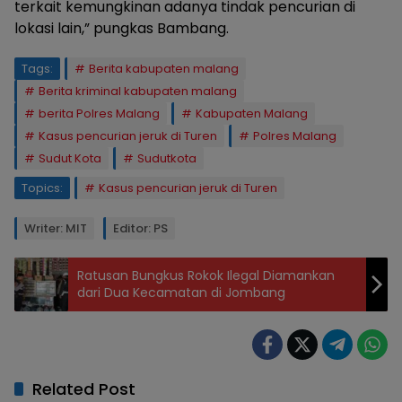
terkait kemungkinan adanya tindak pencurian di
lokasi lain,” pungkas Bambang.
Tags:
Berita kabupaten malang
Berita kriminal kabupaten malang
berita Polres Malang
Kabupaten Malang
Kasus pencurian jeruk di Turen
Polres Malang
Sudut Kota
Sudutkota
Topics:
Kasus pencurian jeruk di Turen
Writer: MIT
Editor: PS
Ratusan Bungkus Rokok Ilegal Diamankan
dari Dua Kecamatan di Jombang
Related Post