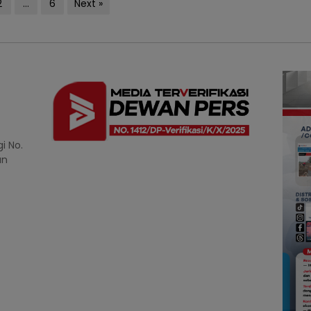
2
…
6
Next »
i No.
an