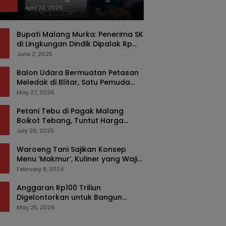
Bermodus Kemasan Sabun
April 22, 2026
Bupati Malang Murka: Penerima SK
di Lingkungan Dindik Dipalak Rp
150 Ribu Pakai Modus Tumpengan,
June 2, 2025
KPK Turut Pantau
Balon Udara Bermuatan Petasan
Meledak di Blitar, Satu Pemuda
Tewas dan Dua Anak Luka Serius
May 27, 2026
Petani Tebu di Pagak Malang
Boikot Tebang, Tuntut Harga
yang Layak
July 26, 2025
Waroeng Tani Sajikan Konsep
Menu ‘Makmur’, Kuliner yang Wajib
Dikunjungi di Malang
February 8, 2024
Anggaran Rp100 Triliun
Digelontorkan untuk Bangun
Kembali Sumatra, Hunian Korban
May 25, 2026
Bencana Bakal Difokuskan