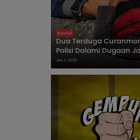
Kriminal
Dua Terduga Curanmor 
Polisi Dalami Dugaan J
Malang
July 3, 2026