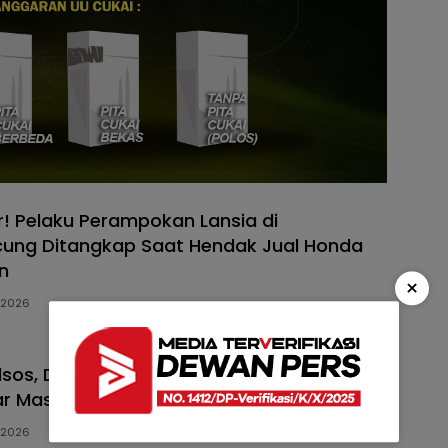
! Pelaku Perampokan Lansia di
ung Ditangkap Saat Hendak Jual Honda
n
×
, 2026
edsos, Dua Terduga Pelaku Curanmor Babak
jar Massa di Gondanglegi
, 2026