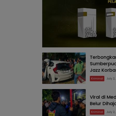
Terbongkar
Sumberpuc
Jazz Korba
Kriminal
July 2
Viral di M
Belur Diha
Kriminal
July 2