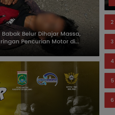
2
Babak Belur Dihajar Massa,
aringan Pencurian Motor di
3
4
5
6