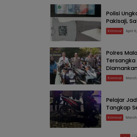
Polisi Ung
Pakisaji, 
Kriminal
April 
Polres Mal
Tersangka 
Diamanka
Kriminal
March 
Pelajar Ja
Tangkap S
Kriminal
March