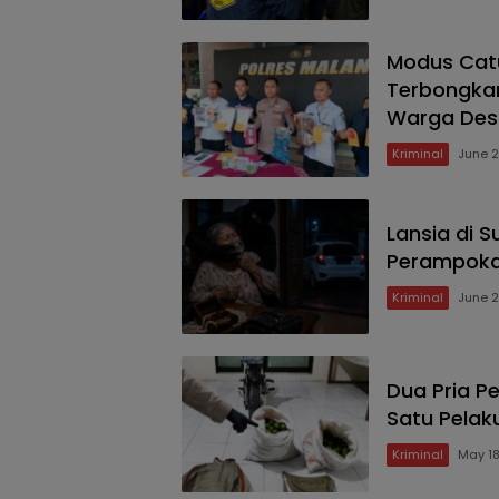
Modus Cat
Terbongkar
Warga Des
Kriminal
June 2
Lansia di 
Perampokan
Kriminal
June 2
Dua Pria Pe
Satu Pelaku
Kriminal
May 18