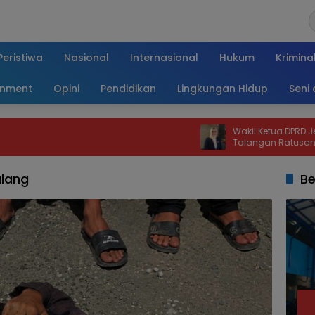
Peristiwa
Nasional
Internasional
Hukum
Krimina
inment
Opini
Pendidikan
Lingkungan Hidup
Seni
Wakil Ketua DPRD Jember Dukung D
Talangan Ratusan Miliar Demi
Percepatan Pembangunan dan La
Publik
alang
Be