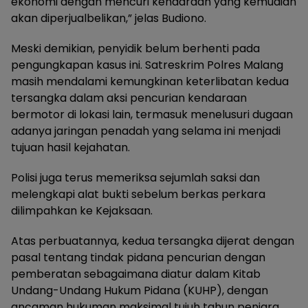
ekonomi dengan mencuri kendaraan yang kemudian
akan diperjualbelikan,” jelas Budiono.
Meski demikian, penyidik belum berhenti pada
pengungkapan kasus ini. Satreskrim Polres Malang
masih mendalami kemungkinan keterlibatan kedua
tersangka dalam aksi pencurian kendaraan
bermotor di lokasi lain, termasuk menelusuri dugaan
adanya jaringan penadah yang selama ini menjadi
tujuan hasil kejahatan.
Polisi juga terus memeriksa sejumlah saksi dan
melengkapi alat bukti sebelum berkas perkara
dilimpahkan ke Kejaksaan.
Atas perbuatannya, kedua tersangka dijerat dengan
pasal tentang tindak pidana pencurian dengan
pemberatan sebagaimana diatur dalam Kitab
Undang-Undang Hukum Pidana (KUHP), dengan
ancaman hukuman maksimal tujuh tahun penjara.