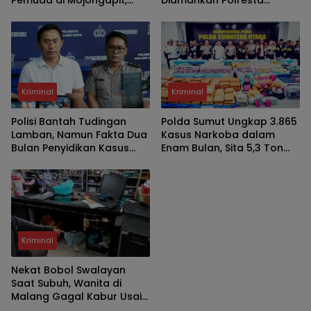
Pelaku Masih Diburu
Malang Kota
Kriminal
Kriminal
Polisi Bantah Tudingan
Polda Sumut Ungkap 3.865
Lamban, Namun Fakta Dua
Kasus Narkoba dalam
Bulan Penyidikan Kasus
Enam Bulan, Sita 5,3 Ton
Pengeroyokan Jadi
Barang Bukti
Sorotan
Kriminal
Nekat Bobol Swalayan
Saat Subuh, Wanita di
Malang Gagal Kabur Usai
Terjatuh dari Lantai Tiga