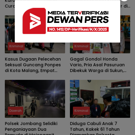
Karangploso Gagalkan
Polresta Malang Kota
Curanmor, Motor Trail
Bekuk Pelaku Curanmor di
Korban Kembali dalam
Kawasan Kos, Motor
Hitungan Jam
Pelajar Asal Sumenep
Berhasil Diamankan
Kriminal
Kriminal
Kasus Dugaan Pelecehan
Gagal Gondol Honda
Seksual Guncang Ponpes
Vario, Pria Asal Pasuruan
di Kota Malang, Empat
Dibekuk Warga di Sukun,
Santri Laporkan Oknum
Polisi Temukan Diduga
Guru Ngaji ke Polisi
Sabu dan Kunci T
Daerah
Kriminal
Polsek Jombang Selidiki
Diduga Cabuli Anak 7
Penganiayaan Dua
Tahun, Kakek 61 Tahun
Pemuda di Mojongapit,
Diamankan Polresta