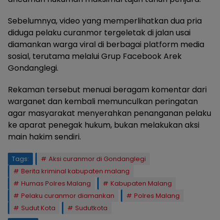
Sebelumnya, video yang memperlihatkan dua pria
diduga pelaku curanmor tergeletak di jalan usai
diamankan warga viral di berbagai platform media
sosial, terutama melalui Grup Facebook Arek
Gondanglegi.
Rekaman tersebut menuai beragam komentar dari
warganet dan kembali memunculkan peringatan
agar masyarakat menyerahkan penanganan pelaku
ke aparat penegak hukum, bukan melakukan aksi
main hakim sendiri.
Tags:
Aksi curanmor di Gondanglegi
Berita kriminal kabupaten malang
Humas Polres Malang
Kabupaten Malang
Pelaku curanmor diamankan
Polres Malang
Sudut Kota
Sudutkota