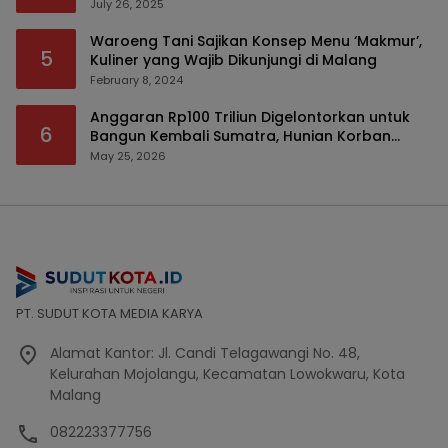
July 26, 2025
Waroeng Tani Sajikan Konsep Menu ‘Makmur’,
5
Kuliner yang Wajib Dikunjungi di Malang
February 8, 2024
Anggaran Rp100 Triliun Digelontorkan untuk
6
Bangun Kembali Sumatra, Hunian Korban
Bencana Bakal Difokuskan
May 25, 2026
PT. SUDUT KOTA MEDIA KARYA
Alamat Kantor: Jl. Candi Telagawangi No. 48,
Kelurahan Mojolangu, Kecamatan Lowokwaru, Kota
Malang
082223377756