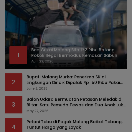
Bea Cukai Malang Sita 172 Ribu Batang
1
Rokok Ilegal Bermodus Kemasan Sabun
April 22, 2026
Bupati Malang Murka: Penerima SK di
2
Lingkungan Dindik Dipalak Rp 150 Ribu Pakai
Modus Tumpengan, KPK Turut Pantau
June 2, 2025
Balon Udara Bermuatan Petasan Meledak di
3
Blitar, Satu Pemuda Tewas dan Dua Anak Luka
Serius
May 27, 2026
Petani Tebu di Pagak Malang Boikot Tebang,
4
Tuntut Harga yang Layak