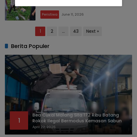
Buru Pelaku
Peristiwa
June 11, 2026
Posts
1
2
…
43
Next »
pagination
Berita Populer
Bea Cukai Malang Sita 172 Ribu Batang
1
Rokok Ilegal Bermodus Kemasan Sabun
April 22, 2026