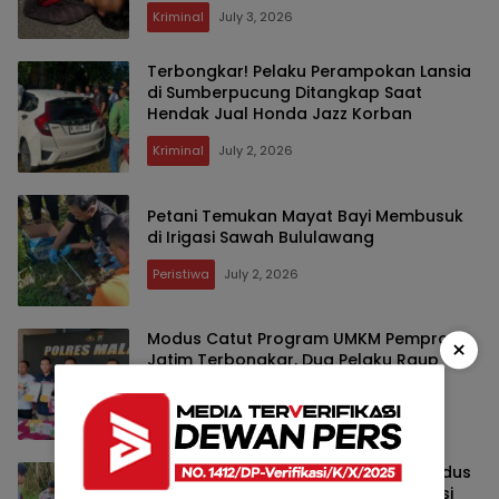
Kriminal
July 3, 2026
Terbongkar! Pelaku Perampokan Lansia
di Sumberpucung Ditangkap Saat
Hendak Jual Honda Jazz Korban
Kriminal
July 2, 2026
Petani Temukan Mayat Bayi Membusuk
di Irigasi Sawah Bululawang
Peristiwa
July 2, 2026
Modus Catut Program UMKM Pemprov
×
Jatim Terbongkar, Dua Pelaku Raup
Jutaan Rupiah dari Warga Desa di
Malang
Kriminal
June 25, 2026
Bayi Perempuan Dibuang dalam Kardus
di Kebun Tebu Gondanglegi, Kini Polisi