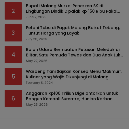
Bupati Malang Murka: Penerima SK di
2
Lingkungan Dindik Dipalak Rp 150 Ribu Pakai
Modus Tumpengan, KPK Turut Pantau
June 2, 2025
Petani Tebu di Pagak Malang Boikot Tebang,
3
Tuntut Harga yang Layak
July 26, 2025
Balon Udara Bermuatan Petasan Meledak di
4
Blitar, Satu Pemuda Tewas dan Dua Anak Luka
Serius
May 27, 2026
Waroeng Tani Sajikan Konsep Menu ‘Makmur’,
5
Kuliner yang Wajib Dikunjungi di Malang
February 8, 2024
Anggaran Rp100 Triliun Digelontorkan untuk
6
Bangun Kembali Sumatra, Hunian Korban
Bencana Bakal Difokuskan
May 25, 2026