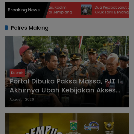
 Belum Tuntas, Kodim
Dua Pejabat Larut dalam Nostalgia, A
Breaking News
Pengawasan di Jemplang
Kikuk Tarik Benang, Danang 20 Tah
Tak Main Layangan
Polres Malang
Daerah
Portal Dibuka Paksa Massa, PJT I
Akhirnya Ubah Kebijakan Akses
Bendungan Lahor
August 1, 2026