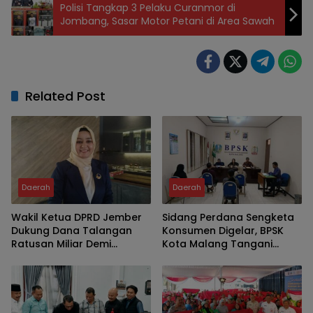
Polisi Tangkap 3 Pelaku Curanmor di
Jombang, Sasar Motor Petani di Area Sawah
Related Post
Daerah
Daerah
Wakil Ketua DPRD Jember
Sidang Perdana Sengketa
Dukung Dana Talangan
Konsumen Digelar, BPSK
Ratusan Miliar Demi
Kota Malang Tangani
Percepatan Pembangunan
Perkara Kriswanto vs Toko
dan Layanan Publik
Emas Majusari