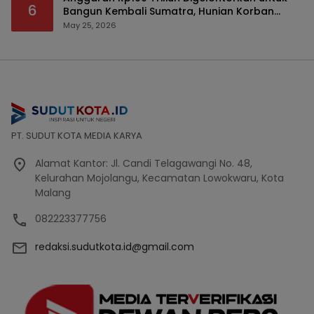
6
Bangun Kembali Sumatra, Hunian Korban
Bencana Bakal Difokuskan
May 25, 2026
PT. SUDUT KOTA MEDIA KARYA
Alamat Kantor: Jl. Candi Telagawangi No. 48,
Kelurahan Mojolangu, Kecamatan Lowokwaru, Kota
Malang
082223377756
redaksi.sudutkota.id@gmail.com