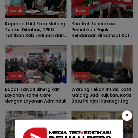
Daerah
Daerah
Raperda LLAJ Kota Malang
Khofifah Luncurkan
Tuntas Dibahas, DPRD
Pemutihan Pajak
Tambah Bab Evaluasi dan
Kendaraan di Samsat Kota
Delapan Catatan Strategis
Malang, Ratusan Driver
Demi Keselamatan Warga
Ojol Ikut Meriahkan HUT RI
Daerah
Daerah
Bupati Fawait Sinergikan
Warung Tekan Inflasi Kota
Layanan Home Care
Malang Jadi Rujukan, Kota
dengan Layanan Adminduk
Batu Pelajari Strategi Jaga
Harga dan Kelola Pasar
Rakyat
×