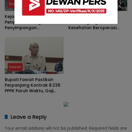
Daerah
Daerah
Kejari Jombang Buka
Muktamar NU 2026 di
Penyelidikan Dugaan
Jombang, Tiga Posko
Penyimpangan
Kesehatan Beroperasi
Pengelolaan KPRI Sejahtera
Nonstop 24 Jam
Daerah
Bupati Fawait Pastikan
Perpanjang Kontrak 8.236
PPPK Paruh Waktu, Gaji
Bakal Naik Tahun 2029
Leave a Reply
Your email address will not be published.
Required fields are