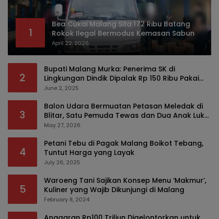
Bea Cukai Malang Sita 172 Ribu Batang
1
Rokok Ilegal Bermodus Kemasan Sabun
April 22, 2026
Bupati Malang Murka: Penerima SK di
2
Lingkungan Dindik Dipalak Rp 150 Ribu Pakai
Modus Tumpengan, KPK Turut Pantau
June 2, 2025
Balon Udara Bermuatan Petasan Meledak di
3
Blitar, Satu Pemuda Tewas dan Dua Anak Luka
Serius
May 27, 2026
Petani Tebu di Pagak Malang Boikot Tebang,
4
Tuntut Harga yang Layak
July 26, 2025
Waroeng Tani Sajikan Konsep Menu ‘Makmur’,
5
Kuliner yang Wajib Dikunjungi di Malang
February 8, 2024
Anggaran Rp100 Triliun Digelontorkan untuk