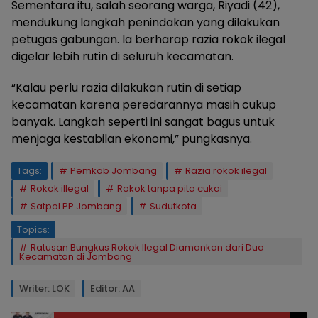
Sementara itu, salah seorang warga, Riyadi (42),
mendukung langkah penindakan yang dilakukan
petugas gabungan. Ia berharap razia rokok ilegal
digelar lebih rutin di seluruh kecamatan.
“Kalau perlu razia dilakukan rutin di setiap
kecamatan karena peredarannya masih cukup
banyak. Langkah seperti ini sangat bagus untuk
menjaga kestabilan ekonomi,” pungkasnya.
Tags:
Pemkab Jombang
Razia rokok ilegal
Rokok illegal
Rokok tanpa pita cukai
Satpol PP Jombang
Sudutkota
Topics:
Ratusan Bungkus Rokok Ilegal Diamankan dari Dua
Kecamatan di Jombang
Writer: LOK
Editor: AA