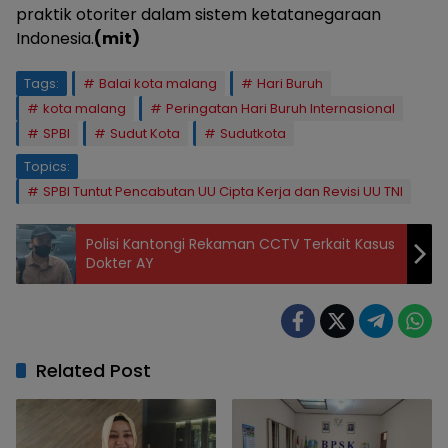
praktik otoriter dalam sistem ketatanegaraan
Indonesia.
(mit)
Tags:
Balai kota malang
Hari Buruh
kota malang
Peringatan Hari Buruh Internasional
SPBI
Sudut Kota
Sudutkota
Topics:
SPBI Tuntut Pencabutan UU Cipta Kerja dan Revisi UU TNI
Polisi Kantongi Rekaman CCTV Terkait Kasus
Dokter AY
Related Post