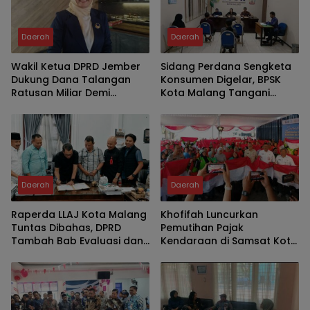
Daerah
Daerah
Wakil Ketua DPRD Jember
Sidang Perdana Sengketa
Dukung Dana Talangan
Konsumen Digelar, BPSK
Ratusan Miliar Demi
Kota Malang Tangani
Percepatan Pembangunan
Perkara Kriswanto vs Toko
dan Layanan Publik
Emas Majusari
Daerah
Daerah
Raperda LLAJ Kota Malang
Khofifah Luncurkan
Tuntas Dibahas, DPRD
Pemutihan Pajak
Tambah Bab Evaluasi dan
Kendaraan di Samsat Kota
Delapan Catatan Strategis
Malang, Ratusan Driver
Demi Keselamatan Warga
Ojol Ikut Meriahkan HUT RI