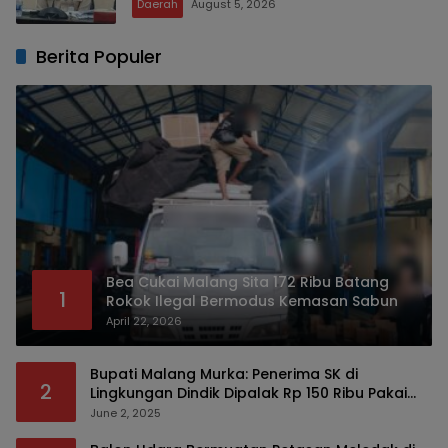
Daerah
August 5, 2026
Berita Populer
Bea Cukai Malang Sita 172 Ribu Batang
1
Rokok Ilegal Bermodus Kemasan Sabun
April 22, 2026
Bupati Malang Murka: Penerima SK di
2
Lingkungan Dindik Dipalak Rp 150 Ribu Pakai
Modus Tumpengan, KPK Turut Pantau
June 2, 2025