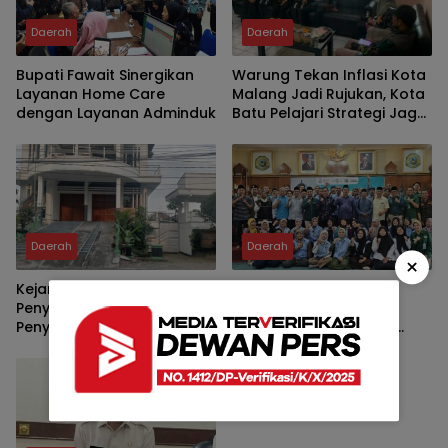
Daerah
Daerah
Bupati Fawait Sinergikan
Warung Tekan Inflasi Kota
Layanan Home Care
Malang Jadi Rujukan, Kota
dengan Layanan Adminduk
Batu Pelajari Strategi Jaga
Harga dan Kelola Pasar
Rakyat
Daerah
Daerah
×
Kejari Jombang Buka
Muktamar NU 2026 di
Penyelidikan Dugaan
Jombang, Tiga Posko
Penyimpangan
Kesehatan Beroperasi
Pengelolaan KPRI Sejahtera
Nonstop 24 Jam