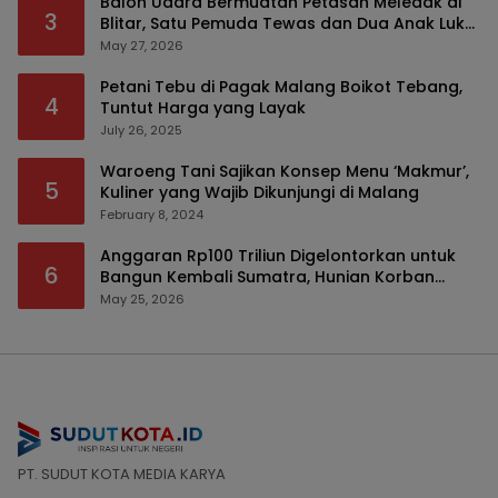
Balon Udara Bermuatan Petasan Meledak di
3
Blitar, Satu Pemuda Tewas dan Dua Anak Luka
Serius
May 27, 2026
Petani Tebu di Pagak Malang Boikot Tebang,
4
Tuntut Harga yang Layak
July 26, 2025
Waroeng Tani Sajikan Konsep Menu ‘Makmur’,
5
Kuliner yang Wajib Dikunjungi di Malang
February 8, 2024
Anggaran Rp100 Triliun Digelontorkan untuk
6
Bangun Kembali Sumatra, Hunian Korban
Bencana Bakal Difokuskan
May 25, 2026
PT. SUDUT KOTA MEDIA KARYA