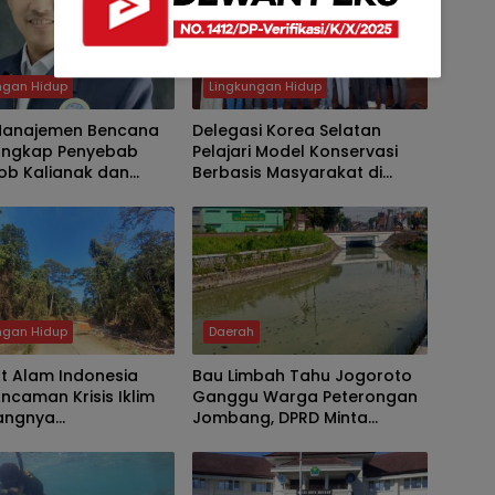
ngan Hidup
Lingkungan Hidup
Manajemen Bencana
Delegasi Korea Selatan
Ungkap Penyebab
Pelajari Model Konservasi
Rob Kalianak dan
Berbasis Masyarakat di
Terintegrasinya
Malang, Buka Peluang
Kolaborasi Indonesia-Korea
ngan Hidup
Daerah
t Alam Indonesia
Bau Limbah Tahu Jogoroto
Ancaman Krisis Iklim
Ganggu Warga Peterongan
langnya
Jombang, DPRD Minta
aragaman Hayati di
Penanganan Cepat
 Raya