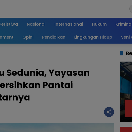
Peristiwa
Nasional
Internasional
Hukum
Krimina
inment
Opini
Pendidikan
Lingkungan Hidup
Seni
Be
u Sedunia, Yayasan
ersihkan Pantai
itarnya