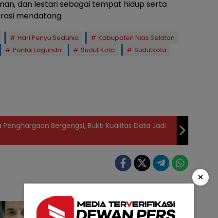
man, dan lestari sebagai tempat hidup serta
rasi mendatang.
Hari Penyu Sedunia
Kabupaten Nias Selatan
Pantai Lagundri
Sudut Kota
Sudutkota
Penghargaan Bergengsi, Bukti Kualitas Data Jadi
×