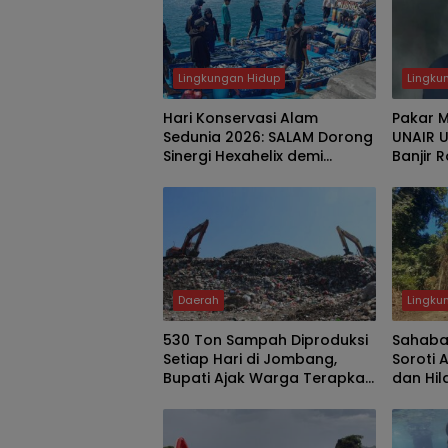
Lingkungan Hidup
Lingku
Hari Konservasi Alam
Pakar 
Sedunia 2026: SALAM Dorong
UNAIR 
Sinergi Hexahelix demi
Banjir 
Kelestarian Hutan, Laut,
Solusi 
Transisi Energi dan
Ketahanan Pangan
Daerah
Lingku
530 Ton Sampah Diproduksi
Sahaba
Setiap Hari di Jombang,
Soroti 
Bupati Ajak Warga Terapkan
dan Hi
3R
Keanek
Malang