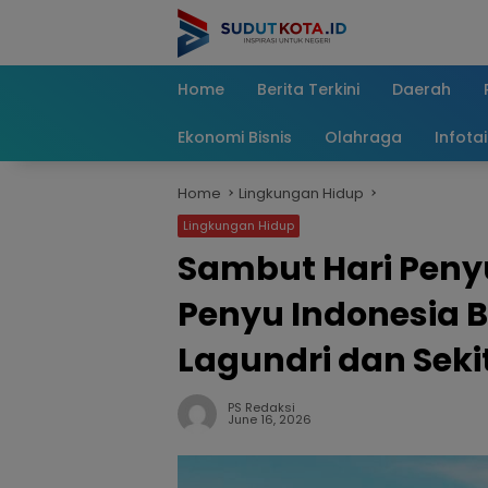
Skip
to
content
Home
Berita Terkini
Daerah
Ekonomi Bisnis
Olahraga
Infota
Home
Lingkungan Hidup
Lingkungan Hidup
Sambut Hari Peny
Penyu Indonesia B
Lagundri dan Sek
PS Redaksi
June 16, 2026