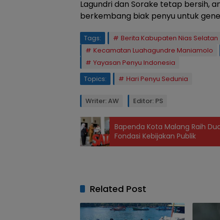
Lagundri dan Sorake tetap bersih, a
berkembang biak penyu untuk gene
Tags:
Berita Kabupaten Nias Selatan
Kecamatan Luahagundre Maniamolo
Yayasan Penyu Indonesia
Topics:
Hari Penyu Sedunia
Writer: AW
Editor: PS
Bapenda Kota Malang Raih Dua 
Fondasi Kebijakan Publik
Related Post