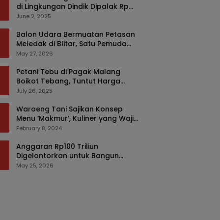
di Lingkungan Dindik Dipalak Rp
150 Ribu Pakai Modus Tumpengan,
June 2, 2025
KPK Turut Pantau
Balon Udara Bermuatan Petasan
Meledak di Blitar, Satu Pemuda
Tewas dan Dua Anak Luka Serius
May 27, 2026
Petani Tebu di Pagak Malang
Boikot Tebang, Tuntut Harga
yang Layak
July 26, 2025
Waroeng Tani Sajikan Konsep
Menu ‘Makmur’, Kuliner yang Wajib
Dikunjungi di Malang
February 8, 2024
Anggaran Rp100 Triliun
Digelontorkan untuk Bangun
Kembali Sumatra, Hunian Korban
May 25, 2026
Bencana Bakal Difokuskan