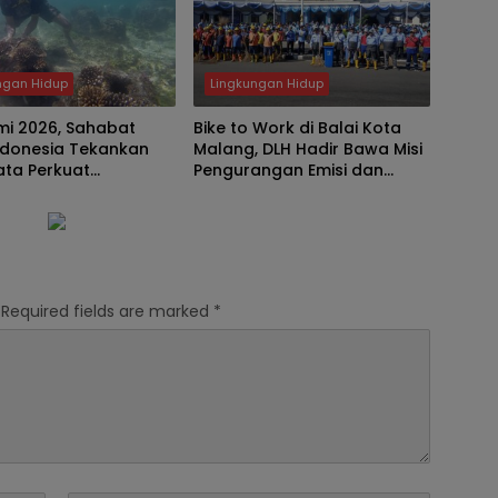
ngan Hidup
Lingkungan Hidup
mi 2026, Sahabat
Bike to Work di Balai Kota
ndonesia Tekankan
Malang, DLH Hadir Bawa Misi
ata Perkuat
Pengurangan Emisi dan
nan Pangan hingga
Sampah
Required fields are marked
*