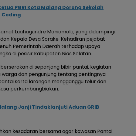
Ketua PGRI Kota Malang Dorong Sekolah
n Coding
 Camat Luahagundre Maniamolo, yang didampingi
 dan Kepala Desa Sorake. Kehadiran pejabat
penuh Pemerintah Daerah terhadap upaya
ngka di pesisir Kabupaten Nias Selatan.
rserakan di sepanjang bibir pantai, kegiatan
da warga dan pengunjung tentang pentingnya
antai serta larangan mengganggu telur dan
masa perkembangbiakan.
lang Janji Tindaklanjuti Aduan GRIB
uhkan kesadaran bersama agar kawasan Pantai