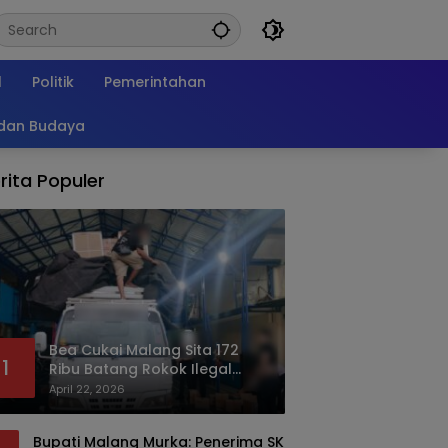
l
Politik
Pemerintahan
 dan Budaya
rita Populer
Bea Cukai Malang Sita 172
1
Ribu Batang Rokok Ilegal
Bermodus Kemasan Sabun
April 22, 2026
Bupati Malang Murka: Penerima SK