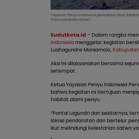
Yayasan Penyu Indonesia perwakilan Nias Selatan
(foto:sudutkota.id/aw)
Sudutkota.id
– Dalam rangka meny
Indonesia
menggelar kegiatan bersi
Luahagundre Maniamolo,
Kabupaten
Aksi ini dilaksanakan bersama sejum
setempat.
Ketua Yayasan Penyu Indonesia Per
bahwa kegiatan ini bertujuan menja
habitat alami penyu.
“Pantai Lagundri dan sekitarnya, t
lokasi pendaratan dan bertelur peny
ikut melindungi kelestarian satwa ya