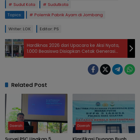
Sudut Kota
Sudutkota
Topics:
Polemik Pabrik Ayam di Jombang
Writer: LOK
Editor: PS
Hardiknas 2026 dari Upacara ke Aksi Nyata,
1.000 Beasiswa Disiapkan Cetak Generasi
Emas
Related Post
Daerah
Daerah
Survei PSC Ungkap 5
Klarifikasi Dugaan Buah