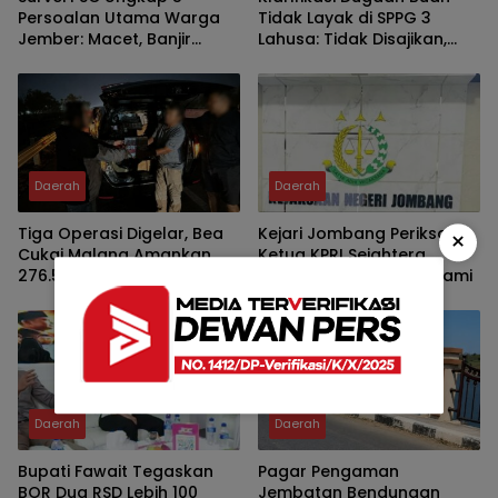
Persoalan Utama Warga
Tidak Layak di SPPG 3
Jember: Macet, Banjir
Lahusa: Tidak Disajikan,
hingga Harga Kebutuhan
Langsung Diganti
Pokok
Daerah
Daerah
Tiga Operasi Digelar, Bea
Kejari Jombang Periksa
×
Cukai Malang Amankan
Ketua KPRI Sejahtera
276.556 Batang Rokok
Hartono, Ini yang Didalami
Ilegal
Daerah
Daerah
Bupati Fawait Tegaskan
Pagar Pengaman
BOR Dua RSD Lebih 100
Jembatan Bendungan