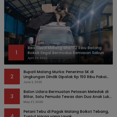
Bea Cukai Malang Sita 172 Ribu Batang
1
Rokok Ilegal Bermodus Kemasan Sabun
April 22, 2026
Bupati Malang Murka: Penerima SK di
2
Lingkungan Dindik Dipalak Rp 150 Ribu Pakai
Modus Tumpengan, KPK Turut Pantau
June 2, 2025
Balon Udara Bermuatan Petasan Meledak di
3
Blitar, Satu Pemuda Tewas dan Dua Anak Luka
Serius
May 27, 2026
Petani Tebu di Pagak Malang Boikot Tebang,
4
Tuntut Harga yang Layak