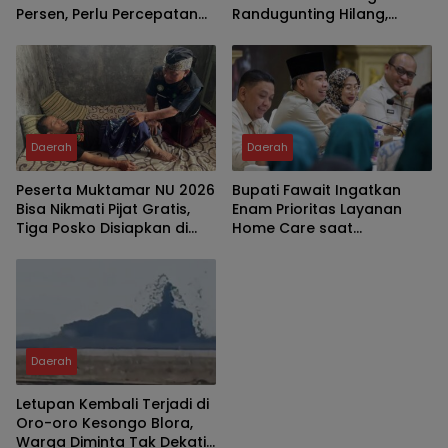
Persen, Perlu Percepatan
Randugunting Hilang,
Penambahan Tempat
Pengendara Khawatir
Tidur Pasien
Membahayakan
Daerah
Daerah
Peserta Muktamar NU 2026
Bupati Fawait Ingatkan
Bisa Nikmati Pijat Gratis,
Enam Prioritas Layanan
Tiga Posko Disiapkan di
Home Care saat
Tambakberas
Kumpulkan Pejabat
Daerah
Letupan Kembali Terjadi di
Oro-oro Kesongo Blora,
Warga Diminta Tak Dekati