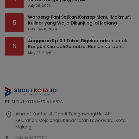
July 26, 2025
Waroeng Tani Sajikan Konsep Menu ‘Makmur’,
5
Kuliner yang Wajib Dikunjungi di Malang
February 8, 2024
Anggaran Rp100 Triliun Digelontorkan untuk
6
Bangun Kembali Sumatra, Hunian Korban
Bencana Bakal Difokuskan
May 25, 2026
PT. SUDUT KOTA MEDIA KARYA
Alamat Kantor: Jl. Candi Telagawangi No. 48,
Kelurahan Mojolangu, Kecamatan Lowokwaru, Kota
Malang
082223377756