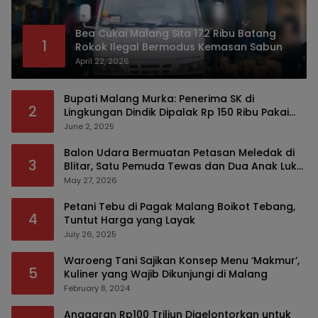
Bea Cukai Malang Sita 172 Ribu Batang
1
Rokok Ilegal Bermodus Kemasan Sabun
April 22, 2026
Bupati Malang Murka: Penerima SK di
2
Lingkungan Dindik Dipalak Rp 150 Ribu Pakai
Modus Tumpengan, KPK Turut Pantau
June 2, 2025
Balon Udara Bermuatan Petasan Meledak di
3
Blitar, Satu Pemuda Tewas dan Dua Anak Luka
Serius
May 27, 2026
Petani Tebu di Pagak Malang Boikot Tebang,
4
Tuntut Harga yang Layak
July 26, 2025
Waroeng Tani Sajikan Konsep Menu ‘Makmur’,
5
Kuliner yang Wajib Dikunjungi di Malang
February 8, 2024
Anggaran Rp100 Triliun Digelontorkan untuk