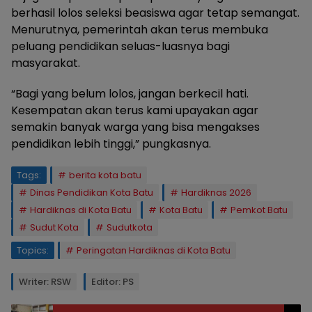
berhasil lolos seleksi beasiswa agar tetap semangat.
Menurutnya, pemerintah akan terus membuka
peluang pendidikan seluas-luasnya bagi
masyarakat.
“Bagi yang belum lolos, jangan berkecil hati.
Kesempatan akan terus kami upayakan agar
semakin banyak warga yang bisa mengakses
pendidikan lebih tinggi,” pungkasnya.
Tags:
berita kota batu
Dinas Pendidikan Kota Batu
Hardiknas 2026
Hardiknas di Kota Batu
Kota Batu
Pemkot Batu
Sudut Kota
Sudutkota
Topics:
Peringatan Hardiknas di Kota Batu
Writer: RSW
Editor: PS