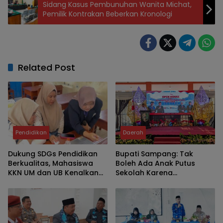
Sidang Kasus Pembunuhan Wanita Michat,
Pemilik Kontrakan Beberkan Kronologi
Related Post
Pendidikan
Daerah
Dukung SDGs Pendidikan
Bupati Sampang: Tak
Berkualitas, Mahasiswa
Boleh Ada Anak Putus
KKN UM dan UB Kenalkan
Sekolah Karena
Platform Digital Lumi dan
Kemiskinan
Heyzine di SDN Jeru