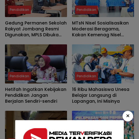
Pendidikan
Pendidikan
Gedung Permanen Sekolah
MTsN Nisel Sosialisasikan
Rakyat Jombang Resmi
Moderasi Beragama,
Digunakan, MPLS Dibuka
Kakan Kemenag Nisel
Bupati Warsubi
Tekankan Nilai Toleransi
Pendidikan
Pendidikan
Hetifah Ingatkan Kebijakan
16 Ribu Mahasiswa Unesa
Pendidikan Jangan
Belajar Langsung di
Berjalan Sendiri-sendiri
Lapangan, Ini Misinya
×