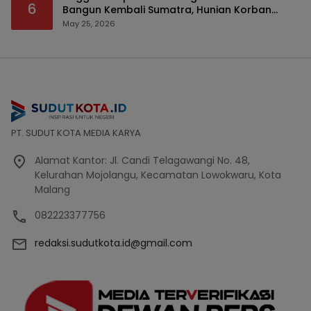
6
Bangun Kembali Sumatra, Hunian Korban
Bencana Bakal Difokuskan
May 25, 2026
PT. SUDUT KOTA MEDIA KARYA
Alamat Kantor: Jl. Candi Telagawangi No. 48,
Kelurahan Mojolangu, Kecamatan Lowokwaru, Kota
Malang
082223377756
redaksi.sudutkota.id@gmail.com