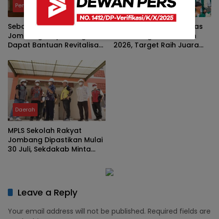
Pendidikan
Pendidikan
Sebanyak 28 SD di
Gubernur Khofifah Lepas
Jombang Berpeluang
45 Kontingen LKS Jatim
Dapat Bantuan Revitalisasi,
2026, Target Raih Juara
Ini Penjelasan Disdikbud
Umum Ke-4 Kali
Daerah
MPLS Sekolah Rakyat
Jombang Dipastikan Mulai
30 Juli, Sekdakab Minta
Finishing Tuntas
Leave a Reply
Your email address will not be published.
Required fields are