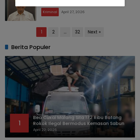
Polres Batu Buka Suara
Kriminal
April 27, 2026
Posts
1
2
…
32
Next »
pagination
Berita Populer
Bea Cukai Malang Sita 172 Ribu Batang
1
Rokok Ilegal Bermodus Kemasan Sabun
April 22, 2026