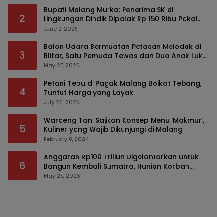
Bupati Malang Murka: Penerima SK di
2
Lingkungan Dindik Dipalak Rp 150 Ribu Pakai
Modus Tumpengan, KPK Turut Pantau
June 2, 2025
Balon Udara Bermuatan Petasan Meledak di
3
Blitar, Satu Pemuda Tewas dan Dua Anak Luka
Serius
May 27, 2026
Petani Tebu di Pagak Malang Boikot Tebang,
4
Tuntut Harga yang Layak
July 26, 2025
Waroeng Tani Sajikan Konsep Menu ‘Makmur’,
5
Kuliner yang Wajib Dikunjungi di Malang
February 8, 2024
Anggaran Rp100 Triliun Digelontorkan untuk
6
Bangun Kembali Sumatra, Hunian Korban
Bencana Bakal Difokuskan
May 25, 2026