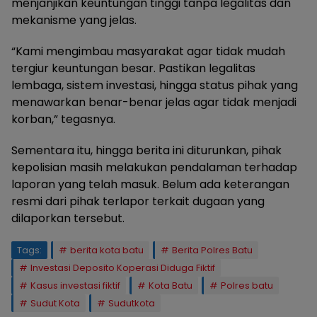
menjanjikan keuntungan tinggi tanpa legalitas dan
mekanisme yang jelas.
“Kami mengimbau masyarakat agar tidak mudah
tergiur keuntungan besar. Pastikan legalitas
lembaga, sistem investasi, hingga status pihak yang
menawarkan benar-benar jelas agar tidak menjadi
korban,” tegasnya.
Sementara itu, hingga berita ini diturunkan, pihak
kepolisian masih melakukan pendalaman terhadap
laporan yang telah masuk. Belum ada keterangan
resmi dari pihak terlapor terkait dugaan yang
dilaporkan tersebut.
Tags:
berita kota batu
Berita Polres Batu
Investasi Deposito Koperasi Diduga Fiktif
Kasus investasi fiktif
Kota Batu
Polres batu
Sudut Kota
Sudutkota