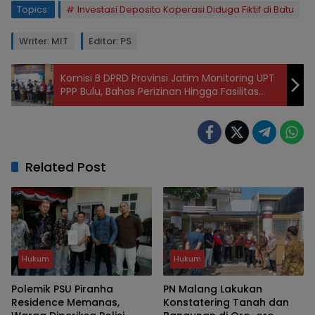
Topics:
Investasi Deposito Koperasi Diduga Fiktif di Batu
Writer: MIT
Editor: PS
Komisi B DPRD Provinsi Jatim Monitoring UPT
PPP Bulu, Bahas Perizinan Hingga Fasilitas
Nelayan
Related Post
Hukum
Hukum
Polemik PSU Piranha
PN Malang Lakukan
Residence Memanas,
Konstatering Tanah dan