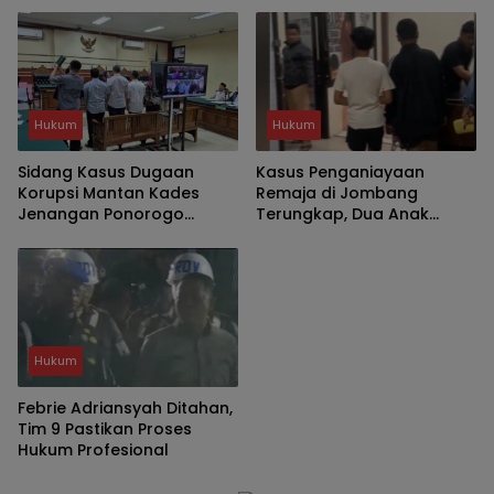
Eks Gogol
Hukum
Hukum
Sidang Kasus Dugaan
Kasus Penganiayaan
Korupsi Mantan Kades
Remaja di Jombang
Jenangan Ponorogo
Terungkap, Dua Anak
Bongkar Penambangan
Diamankan Polisi
TKD Tanpa Musyawarah
Hukum
Febrie Adriansyah Ditahan,
Tim 9 Pastikan Proses
Hukum Profesional