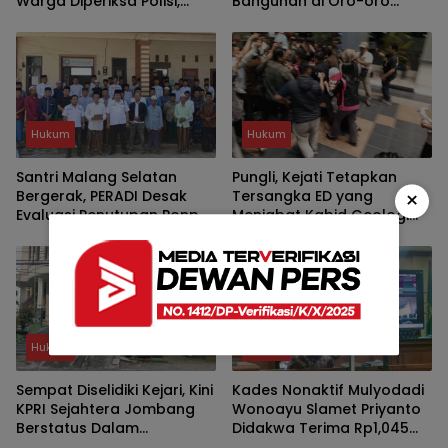
Warga Diperiksa Polisi,
Bangunan di Oro-oro
Wawali Kota Malang
Dowo Kota Malang
Terancam Dilaporkan
Hukum
Hukum
Santri Malang Selatan
Pungli, Kejati Tetapkan
×
Bergerak, PERADI Desak
Tersangka ED yang
Evaluasi Penutupan Ponpes
Menjabat Kabid Geologi
dan Penangkapan
dan Air Tanah Dinas ESDM
Pengasuh
Jatim
Hukum
Hukum
Sempat Diselidiki Kejari, Kini
Kades Nonaktif Mulyodadi
KPRI Sejahtera Jombang
Wonoayu Slamet Priyanto
Berstatus Dalam
Didakwa Terima Rp1,045
Pengawasan
Miliar dari Jual Beli Tanah