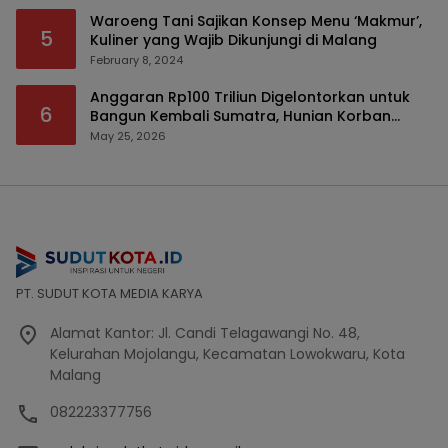
Waroeng Tani Sajikan Konsep Menu ‘Makmur’,
5
Kuliner yang Wajib Dikunjungi di Malang
February 8, 2024
Anggaran Rp100 Triliun Digelontorkan untuk
6
Bangun Kembali Sumatra, Hunian Korban
Bencana Bakal Difokuskan
May 25, 2026
PT. SUDUT KOTA MEDIA KARYA
Alamat Kantor: Jl. Candi Telagawangi No. 48,
Kelurahan Mojolangu, Kecamatan Lowokwaru, Kota
Malang
082223377756