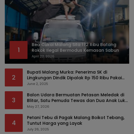
Bea Cukai Malang Sita 172 Ribu Batang
1
Rokok Ilegal Bermodus Kemasan Sabun
April 22, 2026
Bupati Malang Murka: Penerima SK di
2
Lingkungan Dindik Dipalak Rp 150 Ribu Pakai
Modus Tumpengan, KPK Turut Pantau
June 2, 2025
Balon Udara Bermuatan Petasan Meledak di
3
Blitar, Satu Pemuda Tewas dan Dua Anak Luka
Serius
May 27, 2026
Petani Tebu di Pagak Malang Boikot Tebang,
4
Tuntut Harga yang Layak
July 26, 2025