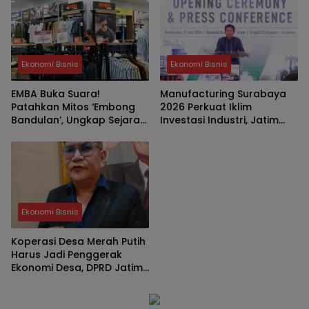
Ekonomi Bisnis
Ekonomi Bisnis
EMBA Buka Suara!
Manufacturing Surabaya
Patahkan Mitos ‘Embong
2026 Perkuat Iklim
Bandulan’, Ungkap Sejarah
Investasi Industri, Jatim
Asli Brand Legendaris Asal
Bidik Posisi Hub Manufaktur
Malang
Asia Tenggara
Ekonomi Bisnis
Koperasi Desa Merah Putih
Harus Jadi Penggerak
Ekonomi Desa, DPRD Jatim:
Bukan Sekadar Program