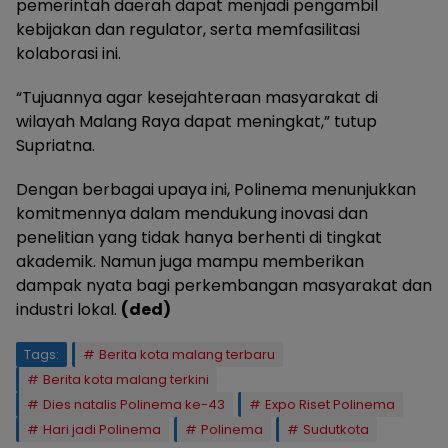
pemerintah daerah dapat menjadi pengambil
kebijakan dan regulator, serta memfasilitasi
kolaborasi ini.
“Tujuannya agar kesejahteraan masyarakat di
wilayah Malang Raya dapat meningkat,” tutup
Supriatna.
Dengan berbagai upaya ini, Polinema menunjukkan
komitmennya dalam mendukung inovasi dan
penelitian yang tidak hanya berhenti di tingkat
akademik. Namun juga mampu memberikan
dampak nyata bagi perkembangan masyarakat dan
industri lokal.
(ded)
Tags:
Berita kota malang terbaru
Berita kota malang terkini
Dies natalis Polinema ke-43
Expo Riset Polinema
Hari jadi Polinema
Polinema
Sudutkota