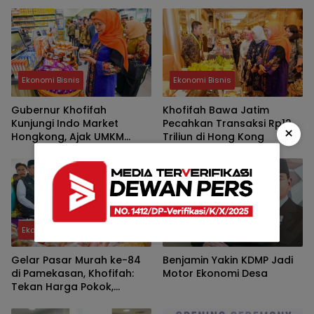
Apresiasi Event
Premium Bernilai Jangka
Internasional JKCI
Panjang
Ekonomi Bisnis
Ekonomi Bisnis
Gubernur Khofifah
Khofifah Bawa Jatim
Kunjungi Indo Market
Pecahkan Transaksi Rp12
×
Hongkong, Ajak UMKM
Triliun di Hong Kong
Jatim Garap Pasar Halal
Dunia
Ekonomi Bisnis
Daerah
Gelar Pasar Murah ke-84
Benjamin Yakin KDMP Jadi
di Pamekasan, Khofifah:
Motor Ekonomi Desa
Tekan Harga Pokok,
Kuatkan Daya Beli dan
UMKM