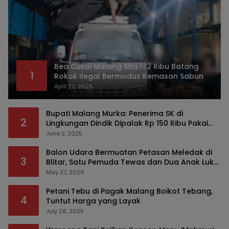
Bea Cukai Malang Sita 172 Ribu Batang
1
Rokok Ilegal Bermodus Kemasan Sabun
April 22, 2026
Bupati Malang Murka: Penerima SK di
2
Lingkungan Dindik Dipalak Rp 150 Ribu Pakai
Modus Tumpengan, KPK Turut Pantau
June 2, 2025
Balon Udara Bermuatan Petasan Meledak di
3
Blitar, Satu Pemuda Tewas dan Dua Anak Luka
Serius
May 27, 2026
Petani Tebu di Pagak Malang Boikot Tebang,
4
Tuntut Harga yang Layak
July 26, 2025