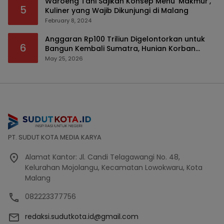
Waroeng Tani Sajikan Konsep Menu ‘Makmur’,
5
Kuliner yang Wajib Dikunjungi di Malang
February 8, 2024
Anggaran Rp100 Triliun Digelontorkan untuk
6
Bangun Kembali Sumatra, Hunian Korban
Bencana Bakal Difokuskan
May 25, 2026
PT. SUDUT KOTA MEDIA KARYA
Alamat Kantor: Jl. Candi Telagawangi No. 48,
Kelurahan Mojolangu, Kecamatan Lowokwaru, Kota
Malang
082223377756
redaksi.sudutkota.id@gmail.com