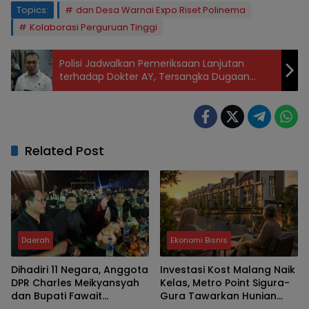
Topics:
dan Desa Warnai Expo Riset Polinema
Kolaborasi Perguruan Tinggi
Polisi Jadwalkan Pemeriksaan Lanjutan
terhadap Dokter AY, Tersangka Dugaan
Pelecehan Seksual
Related Post
Daerah
Ekonomi Bisnis
Dihadiri 11 Negara, Anggota
Investasi Kost Malang Naik
DPR Charles Meikyansyah
Kelas, Metro Point Sigura-
dan Bupati Fawait
Gura Tawarkan Hunian