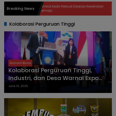
Pemkot Kediri Perkuat Edukasi Kesehatan
Dinas P
Breaking News
Remaja
Rekayas
PB Sud
Kolaborasi Perguruan Tinggi
Ekonomi Bisnis
Kolaborasi Perguruan Tinggi,
Industri, dan Desa Warnai Expo
Riset Polinema
June 10, 2025