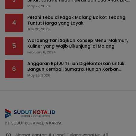
Blitar, Satu Pemuda Tewas dan Dua Anak Luka
Serius
May 27, 2026
Petani Tebu di Pagak Malang Boikot Tebang,
4
Tuntut Harga yang Layak
July 26, 2025
Waroeng Tani Sajikan Konsep Menu ‘Makmur’,
5
Kuliner yang Wajib Dikunjungi di Malang
February 8, 2024
Anggaran Rp100 Triliun Digelontorkan untuk
6
Bangun Kembali Sumatra, Hunian Korban
Bencana Bakal Difokuskan
May 25, 2026
PT. SUDUT KOTA MEDIA KARYA
Alamat Kantor: Jl. Candi Telagawangi No. 48,