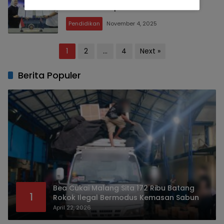
dan Masa Depan Talenta Muda
Pendidikan
November 4, 2025
Posts
1
2
…
4
Next »
pagination
Berita Populer
Bea Cukai Malang Sita 172 Ribu Batang
1
Rokok Ilegal Bermodus Kemasan Sabun
April 22, 2026