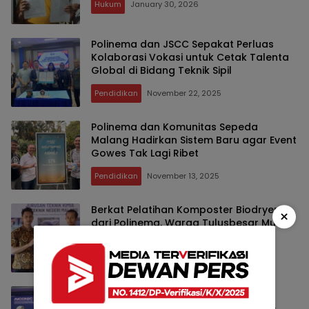
Hukum
January 30, 2026
Polinema dan JSCC Sepakat Perluas
Kolaborasi Vokasi untuk Cetak Talenta
Global di Bidang Teknik Sipil
Pendidikan
November 22, 2025
Polinema dan Komunitas Sepeda
Malang Hadirkan Sistem Baru agar Event
Gowes Tak Lagi Ribet
Pendidikan
November 13, 2025
Berkat Pelatihan Komposter Biodryer
×
dari Polinema, Warga Tulusbesar Mulai
Kelola Sampah Sendiri
Pendidikan
November 6, 2025
AICONIC 2025 di Polinema Hadirkan
Obrolan Hangat soal AI, Etika Digital,