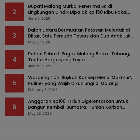
Bupati Malang Murka: Penerima SK di
2
Lingkungan Dindik Dipalak Rp 150 Ribu Pakai
Modus Tumpengan, KPK Turut Pantau
June 2, 2025
Balon Udara Bermuatan Petasan Meledak di
3
Blitar, Satu Pemuda Tewas dan Dua Anak Luka
Serius
May 27, 2026
Petani Tebu di Pagak Malang Boikot Tebang,
4
Tuntut Harga yang Layak
July 26, 2025
Waroeng Tani Sajikan Konsep Menu ‘Makmur’,
5
Kuliner yang Wajib Dikunjungi di Malang
February 8, 2024
Anggaran Rp100 Triliun Digelontorkan untuk
6
Bangun Kembali Sumatra, Hunian Korban
Bencana Bakal Difokuskan
May 25, 2026