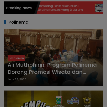
Kejari Jombang Periksa Ketua KPRI
Bupati Fawait
Breaking News
Sejahtera Hartono, Ini yang Didalami
Lebih 100 Perse
Penambahan Te
Polinema
Pendidikan
Ali Muthohirin: Program Polinema
Dorong Promosi Wisata dan
Budaya ke Dunia Internasional
June 23, 2026