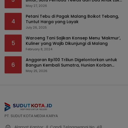
Blitar, Satu Pemuda Tewas dan Dua Anak Luka
Serius
May 27, 2026
Petani Tebu di Pagak Malang Boikot Tebang,
4
Tuntut Harga yang Layak
July 26, 2025
Waroeng Tani Sajikan Konsep Menu ‘Makmur’,
5
Kuliner yang Wajib Dikunjungi di Malang
February 8, 2024
Anggaran Rp100 Triliun Digelontorkan untuk
6
Bangun Kembali Sumatra, Hunian Korban
Bencana Bakal Difokuskan
May 25, 2026
PT. SUDUT KOTA MEDIA KARYA
Alamat Kantor: Jl. Candi Telagawangi No. 48,