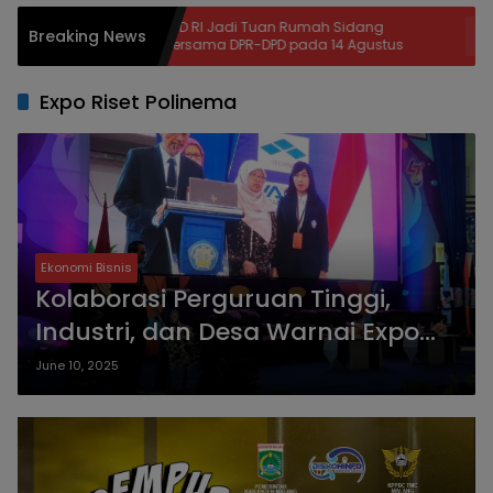
DPD RI Jadi Tuan Rumah Sidang
Sidang 
Breaking News
Bersama DPR-DPD pada 14 Agustus
Digelar,
Perkara 
Expo Riset Polinema
Ekonomi Bisnis
Kolaborasi Perguruan Tinggi,
Industri, dan Desa Warnai Expo
Riset Polinema
June 10, 2025